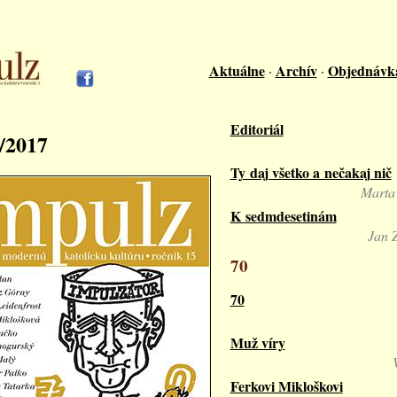
Aktuálne
Archív
Objednávk
·
·
Editoriál
1/2017
Ty daj všetko a nečakaj nič
Marta
K sedmdesetinám
Jan 
70
70
Muž víry
Ferkovi Mikloškovi