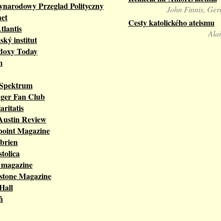
ynarodowy Przeglad Polityczny
John Finnis, Ger
net
Cesty katolického ateismu
lantis
Ala
ký institut
doxy Today
m
 Spektrum
nger Fan Club
aritatis
Austin Review
point Magazine
brien
stolica
 magazine
stone Magazine
Hall
ň