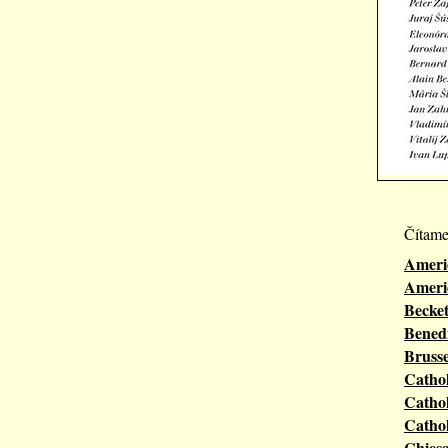
Čítame
Ameri
Ameri
Becke
Bened
Brusse
Catho
Cathol
Catho
Chies