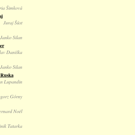
ia Šimková
aj
Juraj Šúst
Janko Silan
er
lav Daniška
Janko Silan
z Ruska
van Lupandin
gorz Górny
ernard Noël
nik Tatarka