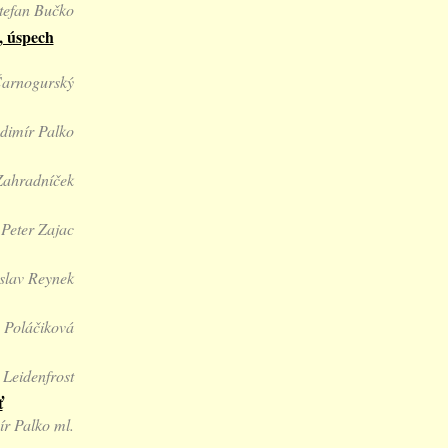
tefan Bučko
, úspech
Čarnogurský
dimír Palko
Zahradníček
Peter Zajac
slav Reynek
 Poláčiková
 Leidenfrost
ť
ír Palko ml.