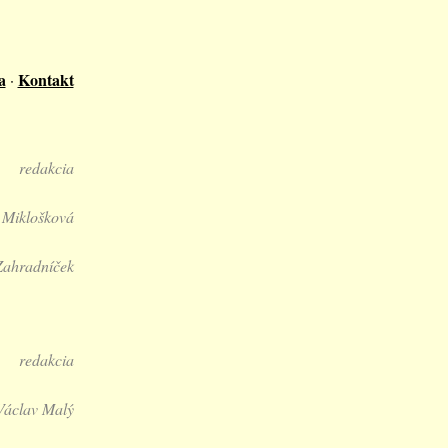
a
Kontakt
·
redakcia
 Miklošková
Zahradníček
redakcia
Václav Malý