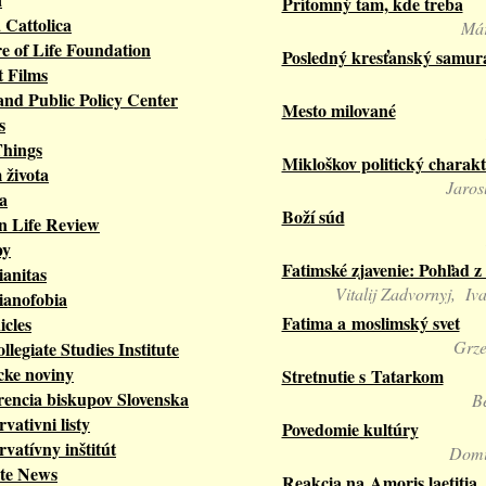
Prítomný tam, kde treba
a Cattolica
Már
e of Life Foundation
Posledný kresťanský samur
 Films
and Public Policy Center
Mesto milované
s
Things
Mikloškov politický charakt
 života
Jaros
a
Boží súd
 Life Review
py
Fatimské zjavenie: Pohľad 
ianitas
Vitalij Zadvornyj, I
ianofobia
Fatima a moslimský svet
cles
Grze
ollegiate Studies Institute
cke noviny
Stretnutie s Tatarkom
encia biskupov Slovenska
B
vativni listy
Povedomie kultúry
vatívny inštitút
Domi
ite News
Reakcia na Amoris laetitia