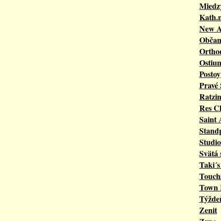
Miedz
Kath.
New At
Občans
Ortho
Ostiu
Postoy
Pravé
Ratzi
Res Cl
Saint 
Stand
Studio
Svätá 
Taki´s
Touch
Town 
Týžde
Zenit