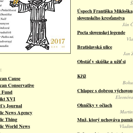
Š
Úspech Františka Mikloška
slovenského kresťanstva
Ján 
Pocta slovenskej legende
Vla
Bratislavská ulice
Jan 
Obstáť v skúške a užiť si
:
Kříž
can Cause
Bohu
can Conservative
Chlapec s dobrou výchovou
t Fund
Eleonóra
ikt XVI
Ohníčky v očiach
l´s Journal
Martin
lic News Agency
ic Thing
Muž, ktorý uchováva pamä
lic World News
Vladim
a