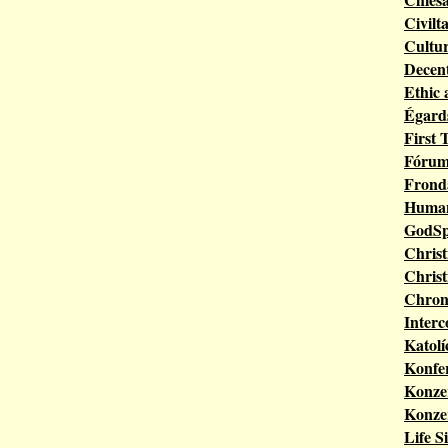
Civilt
Cultur
Decent
Ethic 
Égard
First 
Fórum
Frond
Human
GodS
Christ
Christ
Chroni
Interc
Katolí
Konfer
Konzer
Konzer
Life S