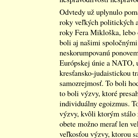
Odvtedy už uplynulo poma
roky veľkých politických 
roky Fera Mikloška, lebo 
boli aj našimi spoločným
neskorumpovanú ponovemb
Európskej únie a NATO, u
kresťansko-judaistickou tr
samozrejmosť. To boli hodn
to boli výzvy, ktoré presa
individuálny egoizmus. To
výzvy, kvôli ktorým stálo 
obete možno merať len veľk
veľkosťou výzvy, ktorou s