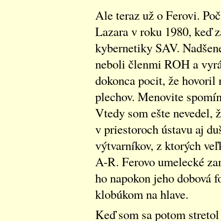
Ale teraz už o Ferovi. Po
Lazara v roku 1980, keď z
kybernetiky SAV. Nadšene h
neboli členmi ROH a vyrá
dokonca pocit, že hovoril n
plechov. Menovite spomín
Vtedy som ešte nevedel, 
v priestoroch ústavu aj du
výtvarníkov, z ktorých veľ
A-R. Ferovo umelecké zani
ho napokon jeho dobová f
klobúkom na hlave.
Keď som sa potom streto