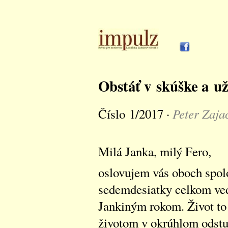
Obstáť v skúške a uži
Peter Zaja
Číslo 1/2017 ·
Milá Janka, milý Fero,
oslovujem vás oboch spolo
sedemdesiatky celkom vedo
Jankiným rokom. Život to 
životom v okrúhlom odstu