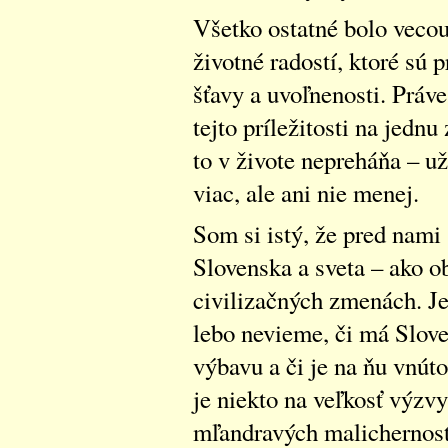
Všetko ostatné bolo vecou
životné radostí, ktoré sú
šťavy a uvoľnenosti. Práv
tejto príležitosti na jedn
to v živote nepreháňa – uží
viac, ale ani nie menej.
Som si istý, že pred nami 
Slovenska a sveta – ako o
civilizačných zmenách. Je
lebo nevieme, či má Slov
výbavu a či je na ňu vnúto
je niekto na veľkosť výzvy
mľandravých malichernosti