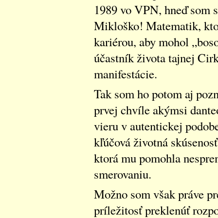
1989 vo VPN, hneď som si 
Mikloško! Matematik, ktor
kariérou, aby mohol „bos
účastník života tajnej Cir
manifestácie.
Tak som ho potom aj pozn
prvej chvíle akýmsi dant
vieru v autentickej podob
kľúčová životná skúsenosť.
ktorá mu pomohla nespren
smerovaniu.
Možno som však práve pre
príležitosť preklenúť roz