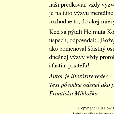
naši predkovia, vždy výzv
je na túto výzvu mentálne
rozhodne to, do akej mier
Keď sa pýtali Helmuta Ko
úspech, odpovedal: „Božej
ako pomenoval šťastný os
dnešnej výzvy vždy prorok
šťastia, priateľu!
Autor je literárny vedec.
Text pôvodne odznel ako 
Františka Mikloška.
Copyright © 2005-202
Stránka používa redakčný a 