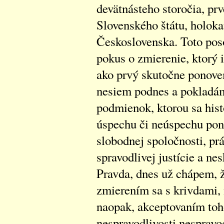
devätnásteho storočia, pr
Slovenského štátu, holok
Československa. Toto poso
pokus o zmierenie, ktorý 
ako prvý skutočne ponove
nesiem podnes a pokladám
podmienok, ktorou sa hist
úspechu či neúspechu po
slobodnej spoločnosti, pr
spravodlivej justície a ne
Pravda, dnes už chápem, 
zmierením sa s krivdami, 
naopak, akceptovaním toho
nespravodlivosti nespravod