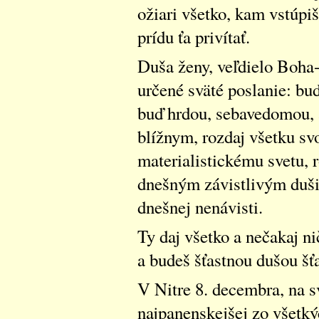
ožiari všetko, kam vstúpi
prídu ťa privítať.
Duša ženy, veľdielo Boha
určené sväté poslanie: b
buď hrdou, sebavedomou, a
blížnym, rozdaj všetku s
materialistickému svetu, 
dnešným závistlivým duši
dnešnej nenávisti.
Ty daj všetko a nečakaj ni
a budeš šťastnou dušou šťa
V Nitre 8. decembra, na 
najpanenskejšej zo všetký