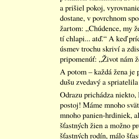
a prišiel pokoj, vyrovnan
dostane, v povrchnom spo
žartom: „Chúdence, my žen
tí chlapi... atď.“ A keď p
úsmev trochu skriví a zdi
pripomenúť: „Život nám že
A potom – každá žena je p
dušu zvedavý a spriatelila
Odrazu prichádza niekto, k
postoj! Máme mnoho svät
mnoho panien-hrdiniek, a
šťastných žien a možno pr
šťastných rodín, málo šťas