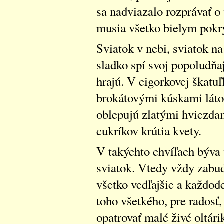
sa nadviazalo rozprávať o 
musia všetko bielym pokry
Sviatok v nebi, sviatok n
sladko spí svoj popoludňaj
hrajú. V cigorkovej škatuľ
brokátovými kúskami láto
oblepujú zlatými hviezdam
cukríkov krútia kvety.
V takýchto chvíľach býva 
sviatok. Vtedy vždy zabud
všetko vedľajšie a každod
toho všetkého, pre radosť,
opatrovať malé živé oltári