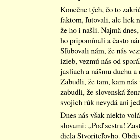
Konečne tých, čo to zakrič
faktom, ľutovali, ale liek 
že ho i našli. Najmä dnes
ho pripomínali a často nám
Sľubovali nám, že nás vez
izieb, vezmú nás od sporá
jasliach a nášmu duchu a 
Zabudli, že tam, kam nás 
zabudli, že slovenská žena
svojich rúk nevydá ani jed
Dnes nás však niekto vol
slovami: „Poď sestra! Zas
diela Stvoriteľovho. Obdi