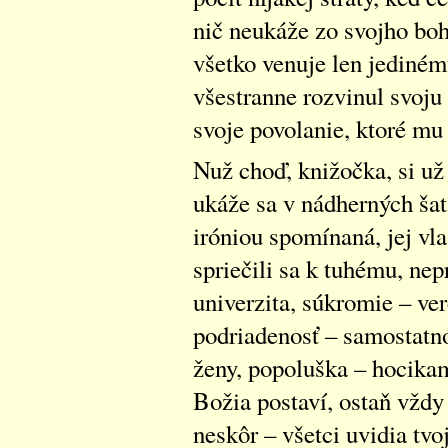
nič neukáže zo svojho boh
všetko venuje len jedinému
všestranne rozvinul svoju 
svoje povolanie, ktoré mu
Nuž choď, knižočka, si u
ukáže sa v nádherných šat
iróniou spomínaná, jej vla
spriečili sa k tuhému, ne
univerzita, súkromie – ver
podriadenosť – samostatno
ženy, popoluška – hocikam
Božia postaví, ostaň vždy 
neskôr – všetci uvidia tvo