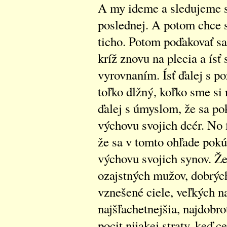
A my ideme a sledujeme s
poslednej. A potom chce s
ticho. Potom poďakovať sa
kríž znovu na plecia a ísť
vyrovnaním. Ísť ďalej s po
toľko dlžný, koľko sme si 
ďalej s úmyslom, že sa po
výchovu svojich dcér. No 
že sa v tomto ohľade pokús
výchovu svojich synov. Že
ozajstných mužov, dobrých
vznešené ciele, veľkých nat
najšľachetnejšia, najdobr
pocit nijakej straty, keď c