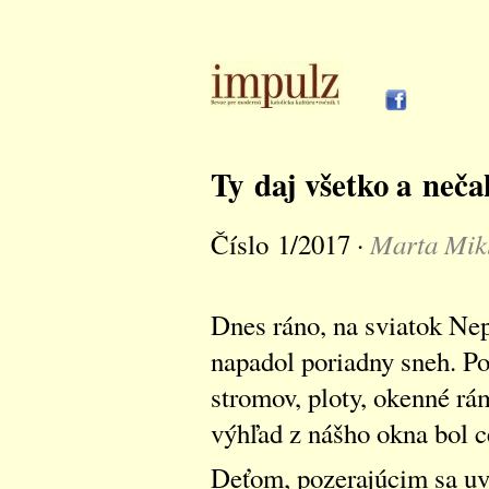
Ty daj všetko a neča
Marta Mik
Číslo 1/2017 ·
Dnes ráno, na sviatok Ne
napadol poriadny sneh. Po
stromov, ploty, okenné rá
výhľad z nášho okna bol ce
Deťom, pozerajúcim sa uve