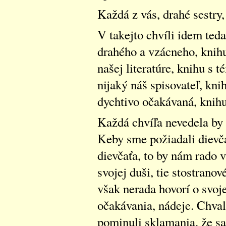
Každá z vás, drahé sestry, 
V takejto chvíli idem teda
drahého a vzácneho, knihu 
našej literatúre, knihu s 
nijaký náš spisovateľ, kni
dychtivo očakávaná, knihu
Každá chvíľa nevedela by 
Keby sme požiadali dievča
dievčaťa, to by nám rado v
svojej duši, tie stostran
však nerada hovorí o svoje
očakávania, nádeje. Chval
pominuli sklamania, že sa 