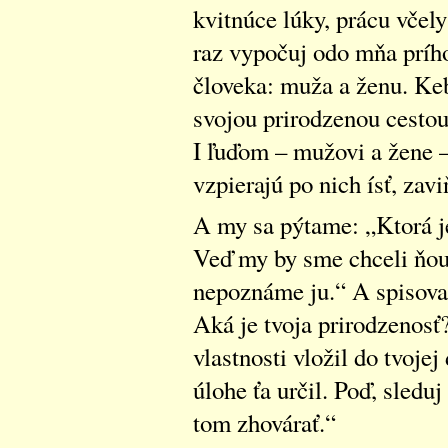
kvitnúce lúky, prácu včely
raz vypočuj odo mňa prího
človeka: muža a ženu. Keb
svojou prirodzenou cestou,
I ľuďom – mužovi a žene 
vzpierajú po nich ísť, zavi
A my sa pýtame: „Ktorá je
Veď my by sme chceli ňou 
nepoznáme ju.“ A spisovat
Aká je tvoja prirodzenosť
vlastnosti vložil do tvojej
úlohe ťa určil. Poď, sledu
tom zhovárať.“