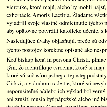
vierouke, ktoré majú, alebo by mohli nájsť
exhortácie Amoris Laetitia. Žiadame všetkýc
vyjadrili svoje vlastné odmietnutie týchto 
aby opätovne potvrdili katolícke učenie, s 
Nasledujúce úvahy objasňujú, prečo sú odv
týchto postojov korektne opísané ako nesp
Keď biskup koná in persona Christi, plniac
tým, že identifikuje tvrdenia, ktoré si majú
ktoré sú súčasťou jednej a tej istej podstaty
Cirkvi, a v druhom rade tie, ktoré sú nevy
neporušiteľné a/alebo ich výklad bol vern
ani zrušiť, musia byť pápežské alebo iné b
úrade in persona Christi, navzájom konziste