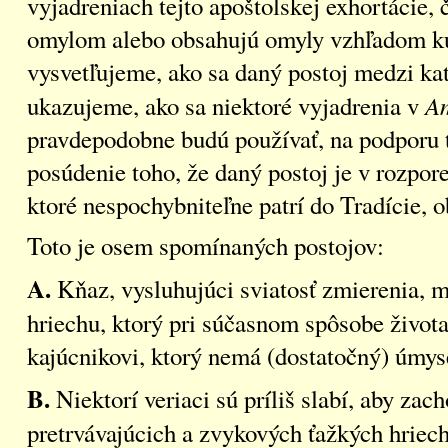
vyjadreniach tejto apoštolskej exhortácie, č
omylom alebo obsahujú omyly vzhľadom ku 
vysvetľujeme, ako sa daný postoj medzi ka
Am
ukazujeme, ako sa niektoré vyjadrenia v
pravdepodobne budú používať, na podporu 
posúdenie toho, že daný postoj je v rozpor
ktoré nespochybniteľne patrí do Tradície, o
Toto je osem spomínaných postojov:
A.
Kňaz, vysluhujúci sviatosť zmierenia, m
hriechu, ktorý pri súčasnom spôsobe života
kajúcnikovi, ktorý nemá (dostatočný) úmys
B.
Niektorí veriaci sú príliš slabí, aby za
pretrvávajúcich a zvykových ťažkých hriech