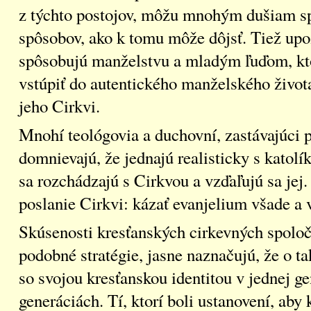
z týchto postojov, môžu mnohým dušiam sp
spôsobov, ako k tomu môže dôjsť. Tiež upo
spôsobujú manželstvu a mladým ľuďom, kto
vstúpiť do autentického manželského života
jeho Cirkvi.
Mnohí teológovia a duchovní, zastávajúci po
domnievajú, že jednajú realisticky s katol
sa rozchádzajú s Cirkvou a vzďaľujú sa jej.
poslanie Cirkvi: kázať evanjelium všade a v
Skúsenosti kresťanských cirkevných spoloče
podobné stratégie, jasne naznačujú, že o t
so svojou kresťanskou identitou v jednej g
generáciách. Tí, ktorí boli ustanovení, aby