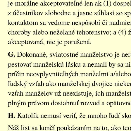
je morálne akceptovateľné len ak (1) dospe
z účastníkov slobodne a jasne súhlasí so 
kontaktom sa vedome nespôsobí či nadmieru
choroby alebo neželané tehotenstvo; a (4)
akceptovaná, nie je porušená.
G.
Dokonané, sviatostné manželstvo je ner
pestovať manželskú lásku a nemali by sa n
príčin neovplyvniteľných manželmi a/alebo
ľudský vzťah ako manželskej dvojice nieke
vzťah manželov už neexistuje, ich manžels
plným právom dosiahnuť rozvod a opätovne
H.
Katolík nemusí veriť, že mnoho ľudí sko
Náš list sa končí poukázaním na to, ako teo