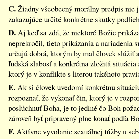
C.
Žiadny všeobecný morálny predpis nie 
zakazujúce určité konkrétne skutky podlie
D.
Aj keď sa zdá, že niektoré Božie prikáza
neprekročil, tieto prikázania a nariadenia s
určujú dobrá, ktorým by mal človek slúžiť a
ľudská slabosť a konkrétna zložitá situáci
ktorý je v konflikte s literou takéhoto pravi
E.
Ak si človek uvedomí konkrétnu situác
rozpoznať, že vykonať čin, ktorý je v rozp
poslúchnuť Boha, je to jediné čo Boh požad
zároveň byť pripravený plne konať podľa Bo
F.
Aktívne vyvolanie sexuálnej túžby u seba