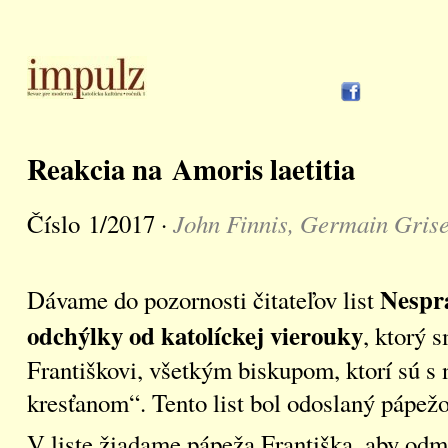
Reakcia na Amoris laetitia
John Finnis, Germain Gris
Číslo 1/2017 ·
Nesprá
Dávame do pozornosti čitateľov list
odchýlky od katolíckej vierouky
, ktorý 
Františkovi, všetkým biskupom, ktorí sú s
kresťanom“. Tento list bol odoslaný pápež
V liste žiadame pápeža Františka, aby odmi