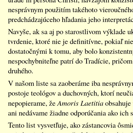
nesprávnym použitím takéhoto vieroučného
predchádzajúceho hľadania jeho interpretác
Navyše, ak sa aj po starostlivom výklade u
tvrdenie, ktoré nie je definitívne, pokiaľ
dostatočnými k tomu, aby bolo konzistent
nespochybniteľne patrí do Tradície, pričom 
druhého.
V našom liste sa zaoberáme iba nesprávn
postoje teológov a duchovných, ktorí neuč
Amoris Laetitia
nepopierame, že
obsahuje 
ani nedávame žiadne odporúčania ako ich st
Tento list vysvetľuje, ako zástancovia ôsm