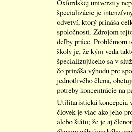
Oxfordskej univerzity nep
špecializácie je intenzív
odvetví, ktorý prináša c
spoločnosti. Zdrojom tejt
deľby práce. Problémom t
školy je, že kým veda tak
špecializujúceho sa v služ
čo prináša výhodu pre spo
jednotlivého člena, obetuj
potreby koncentrácie na p
Utilitaristická koncepcia
človek je viac ako jeho pro
alebo štátu; že je aj člen
členom náboženského spol