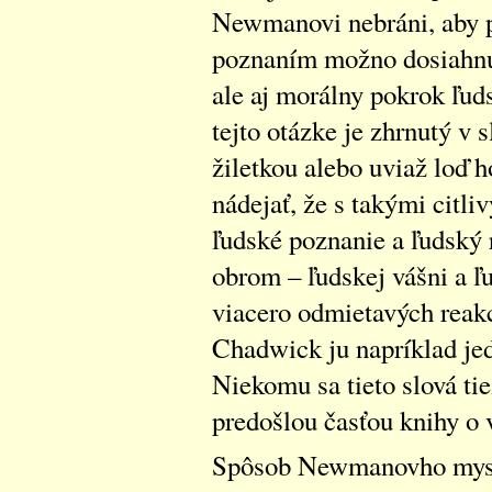
Newmanovi nebráni, aby p
poznaním možno dosiahnuť
ale aj morálny pokrok ľuds
tejto otázke je zhrnutý v
žiletkou alebo uviaž loď 
nádejať, že s takými citl
ľudské poznanie a ľudský 
obrom – ľudskej vášni a ľ
viacero odmietavých reak
Chadwick ju napríklad je
Niekomu sa tieto slová ti
predošlou časťou knihy o 
Spôsob Newmanovho myslen