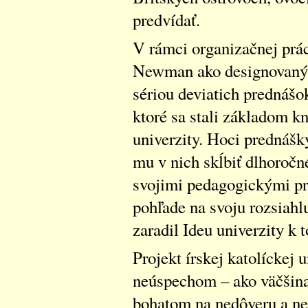
predvídať.
V rámci organizačnej prác
Newman ako designovaný r
sériou deviatich prednášo
ktoré sa stali základom k
univerzity. Hoci prednášky
mu v nich skĺbiť dlhoročné
svojimi pedagogickými pr
pohľade na svoju rozsiah
zaradil Ideu univerzity k 
Projekt írskej katolíckej 
neúspechom – ako väčšin
bohatom na nedôveru a ne