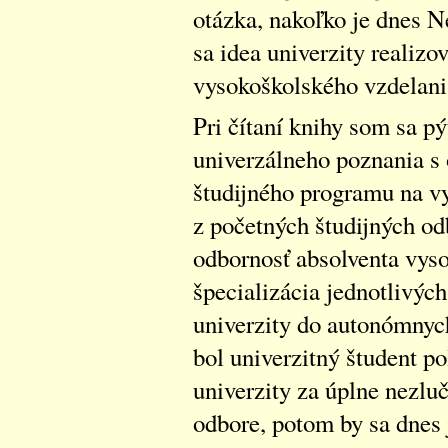
otázka, nakoľko je dnes 
sa idea univerzity realiz
vysokoškolského vzdelani
Pri čítaní knihy som sa p
univerzálneho poznania s
študijného programu na v
z početných študijných od
odbornosť absolventa vyso
špecializácia jednotlivýc
univerzity do autonómnyc
bol univerzitný študent p
univerzity za úplne nezluč
odbore, potom by sa dnes 