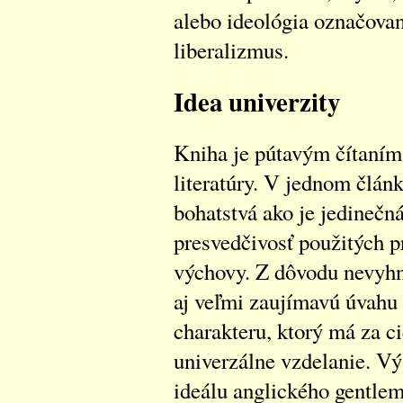
alebo ideológia označov
liberalizmus.
Idea univerzity
Kniha je pútavým čítaním
literatúry. V jednom člán
bohatstvá ako je jedinečná
presvedčivosť použitých p
výchovy. Z dôvodu nevyhnu
aj veľmi zaujímavú úvahu
charakteru, ktorý má za ci
univerzálne vzdelanie. V
ideálu anglického gentlem