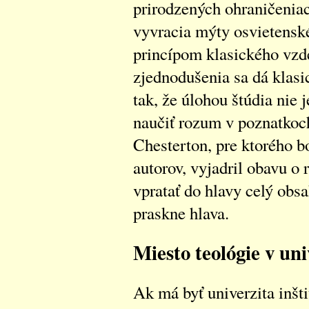
prirodzených ohraničeni
vyvracia mýty osvietenské
princípom klasického vzde
zjednodušenia sa dá klasic
tak, že úlohou štúdia nie 
naučiť rozum v poznatkoch
Chesterton, pre ktorého 
autorov, vyjadril obavu o r
vpratať do hlavy celý obsa
praskne hlava.
Miesto teológie v un
Ak má byť univerzita inšti