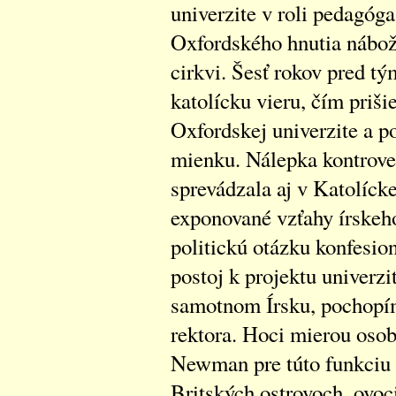
univerzite v roli pedagóga
Oxfordského hnutia nábož
cirkvi. Šesť rokov pred t
katolícku vieru, čím priši
Oxfordskej univerzite a po
mienku. Nálepka kontrove
sprevádzala aj v Katolíck
exponované vzťahy írskeho
politickú otázku konfesio
postoj k projektu univerzi
samotnom Írsku, pochopím
rektora. Hoci mierou osob
Newman pre túto funkciu 
Britských ostrovoch, ovoc