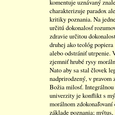
komentuje uznávaný znalec
charakterizuje paradox al
kritiky poznania. Na jedn
určitú dokonalosť rozumov
zdravie určitou dokonalosť
druhej ako teológ popiera
alebo odstrániť utrpenie
zjemniť hrubé rysy morálne
Nato aby sa stal človek le
nadprirodzený, v pravom z
Božia milosť. Integrálno
univerzity je konflikt s 
morálnom zdokonaľovaní č
základe poznania; mýtus, 