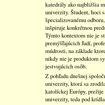
katedrály ako najbližšia
univerzity. Študent, hoci 
špecializovanému odboru, ž
inšpiruje konkrétnou pred
Týmto kontextom nie je st
premýšľajúcich ľudí, prof
múdrosti, na základe ktor
nikdy nie je produktom sy
jestvujúcich osôb.
Z pohľadu dnešnej spoločno
univerzity, ktorá sa zrodil
katolíckej Európy, prežije 
univerzity, teda pod krídl