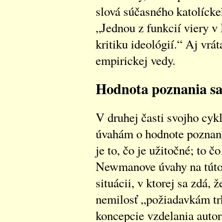
slová súčasného katolíck
„Jednou z funkcií viery v
kritiku ideológií.“ Aj vrá
empirickej vedy.
Hodnota poznania sa
V druhej časti svojho cy
úvahám o hodnote poznani
je to, čo je užitočné; to čo
Newmanove úvahy na túto 
situácii, v ktorej sa zdá, 
nemilosť „požiadavkám trhu
koncepcie vzdelania autor