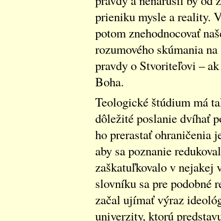
pravdy a nenarušil by od
prieniku mysle a reality
potom znehodnocovať naš
rozumového skúmania na s
pravdy o Stvoriteľovi – a
Boha.
Teologické štúdium má ta
dôležité poslanie dvíhať 
ho prerastať ohraničenia 
aby sa poznanie redukoval
zaškatuľkovalo v nejakej
slovníku sa pre podobné r
začal ujímať výraz ideoló
univerzity, ktorú predsta