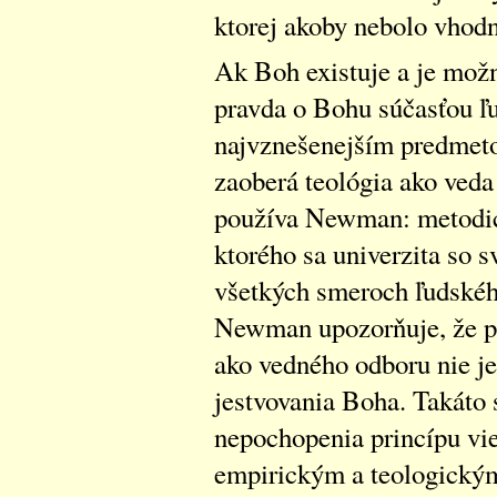
ktorej akoby nebolo vhod
Ak Boh existuje a je možn
pravda o Bohu súčasťou ľu
najvznešenejším predmet
zaoberá teológia ako veda
používa Newman: metodick
ktorého sa univerzita so 
všetkých smeroch ľudskéh
Newman upozorňuje, že pr
ako vedného odboru nie je
jestvovania Boha. Takáto 
nepochopenia princípu vie
empirickým a teologick