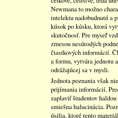
celkové, celistvé, teda un
Newmana to možno charakt
intelektu nadobudnutú a p
kúsok po kúsku, ktorá vyt
skutočnosť. Pre myseľ vzd
zmesou nesúrodých podnet
čiastkových informácií. 
a formu, vytvára jednotu a
odrážajúcej sa v mysli.
Jednota poznania však ni
prijímania informácií. Pre
zaplaviť študentov haldo
smiešna halucinácia. Pozn
úsilia, ktoré tento materiál