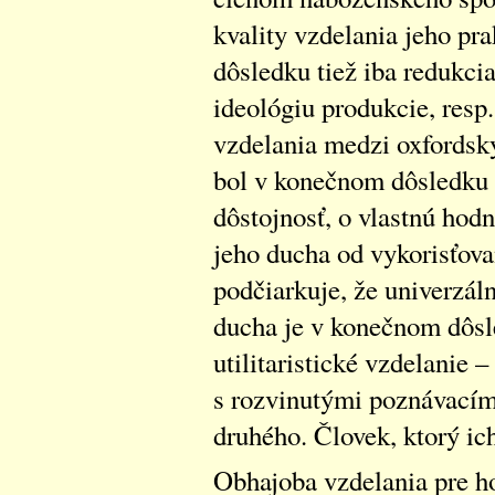
kvality vzdelania jeho pr
dôsledku tiež iba redukci
ideológiu produkcie, resp
vzdelania medzi oxfordsk
bol v konečnom dôsledku 
dôstojnosť, o vlastnú hod
jeho ducha od vykorisťov
podčiarkuje, že univerzál
ducha je v konečnom dôsle
utilitaristické vzdelanie –
s rozvinutými poznávacím
druhého. Človek, ktorý ic
Obhajoba vzdelania pre h