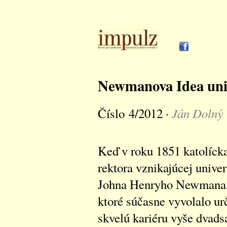
Newmanova Idea uni
Ján Dolný
Číslo 4/2012 ·
Keď v roku 1851 katolícka 
rektora vznikajúcej unive
Johna Henryho Newmana, b
ktoré súčasne vyvolalo u
skvelú kariéru vyše dvad