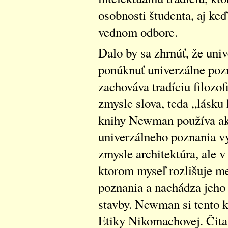
osobnosti študenta, aj keď
vednom odbore.
Dalo by sa zhrnúť, že un
ponúknuť univerzálne pozn
zachováva tradíciu filoz
zmysle slova, teda „lásku
knihy Newman používa ak
univerzálneho poznania vý
zmysle architektúra, ale 
ktorom myseľ rozlišuje m
poznania a nachádza jeho 
stavby. Newman si tento k
Etiky Nikomachovej. Čita