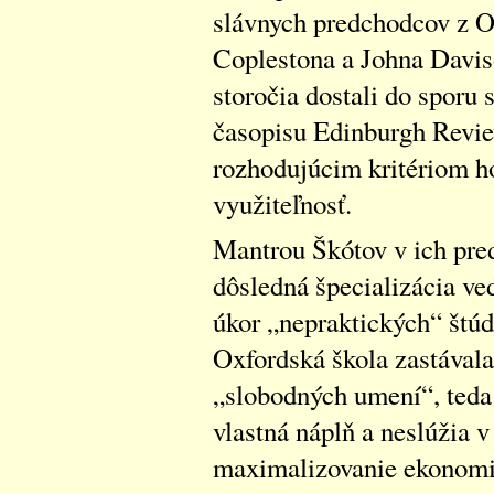
slávnych predchodcov z O
Coplestona a Johna Daviso
storočia dostali do sporu 
časopisu Edinburgh Revie
rozhodujúcim kritériom ho
využiteľnosť.
Mantrou Škótov v ich pred
dôsledná špecializácia ve
úkor „nepraktických“ štúdi
Oxfordská škola zastával
„slobodných umení“, teda 
vlastná náplň a neslúžia 
maximalizovanie ekonomi