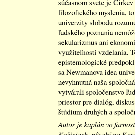
súčasnom svete je Cirkev
filozofického myslenia, to
univerzity slobodu rozum
ľudského poznania nemôž
sekularizmus ani ekonomic
využiteľnosti vzdelania. T
epistemologické predpokl
sa Newmanova idea univerz
nevyhnutná naša spoločná 
vytvárali spoločenstvo ľud
priestor pre dialóg, disku
štúdium druhých a spoloč
Autor je kaplán vo farnos
Košiciach, pôsobí na Kato