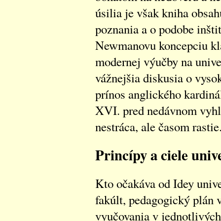
úsilia je však kniha obsa
poznania a o podobe inšti
Newmanovu koncepciu kla
modernej výučby na unive
vážnejšia diskusia o vyso
prínos anglického kardiná
XVI. pred nedávnom vyhlá
nestráca, ale časom rastie
Princípy a ciele uni
Kto očakáva od Idey unive
fakúlt, pedagogický plán 
vyučovania v jednotlivýc