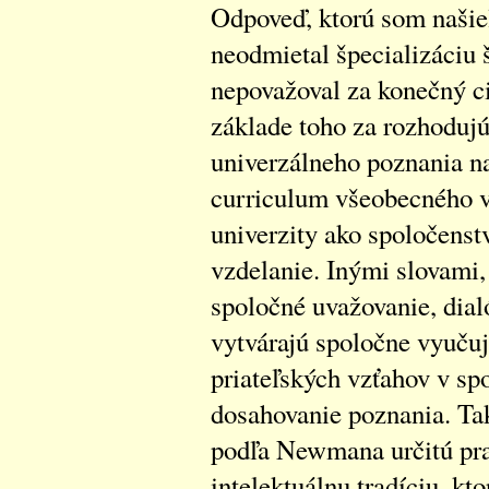
Odpoveď, ktorú som našie
neodmietal špecializáciu š
nepovažoval za konečný c
základe toho za rozhodujú
univerzálneho poznania na
curriculum všeobecného vz
univerzity ako spoločenst
vzdelanie. Inými slovami, 
spoločné uvažovanie, dialó
vytvárajú spoločne vyučuj
priateľských vzťahov v s
dosahovanie poznania. Tak
podľa Newmana určitú pra
intelektuálnu tradíciu, kt