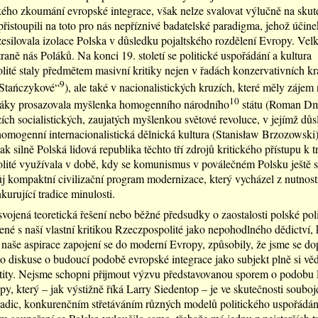
kého zkoumání evropské integrace, však nelze svalovat výlučně na skut
řistoupili na toto pro nás nepříznivé badatelské paradigma, jehož účinek
esilovala izolace Polska v důsledku pojaltského rozdělení Evropy. Velk
traně nás Poláků. Na konci 19. století se politické uspořádání a kultura
ité staly předmětem masivní kritiky nejen v řadách konzervativních k
9
„Stańczykové“
), ale také v nacionalistických kruzích, které měly zájem
10
láky prosazovala myšlenka homogenního národního
státu (Roman Dm
ích socialistických, zaujatých myšlenkou světové revoluce, v jejímž dů
omogenní internacionalistická dělnická kultura (Stanisław Brzozowski)
ak silně Polská lidová republika těchto tří zdrojů kritického přístupu k t
ité využívala v době, kdy se komunismus v poválečném Polsku ještě s
ůj kompaktní civilizační program modernizace, který vycházel z nutnost
kurující tradice minulosti.
vojená teoretická řešení nebo běžné předsudky o zaostalosti polské poli
jené s naší vlastní kritikou Rzeczpospolité jako nepohodlného dědictví, 
naše aspirace zapojení se do moderní Evropy, způsobily, že jsme se d
do diskuse o budoucí podobě evropské integrace jako subjekt plně si v
ntity. Nejsme schopni přijmout výzvu představovanou sporem o podobu
py, který – jak výstižně říká Larry Siedentop – je ve skutečnosti soubo
radic, konkurenčním střetáváním různých modelů politického uspořádání