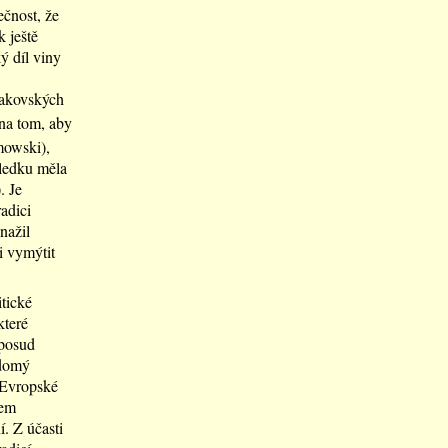
ečnost, že
 ještě
ý díl viny
rakovských
 na tom, aby
owski),
sledku měla
. Je
radici
nažil
i vymýtit
tické
které
oposud
ědomý
 Evropské
jem
. Z účasti