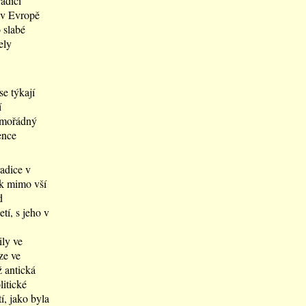
adicí
 v Evropě
 slabé
ely
se týkají
í
mimořádný
ence
adice v
ak mimo vší
d
tí, s jeho v
ly ve
ze ve
 antická
litické
í, jako byla