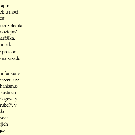
Naproti
ektu moci,
ční
oci zplodila
amozřejmě
aršálka,
ni pak
 prostor
o na zásadě
í funkcí v
prezentace
chanismus
blastních
elegovaly
rukcí“, v
sko
ávech-
jich
jež