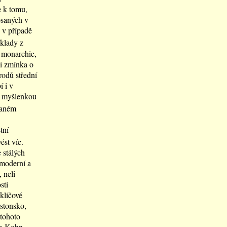
e k tomu,
psaných v
e v případě
klady z
 monarchie,
ni zmínka o
rodů střední
í i v
vá myšlenkou
ydaném
tní
ést víc.
 stálých
 moderní a
 neli
sti
klíčové
Estonsko,
tohoto
ns Kohn.