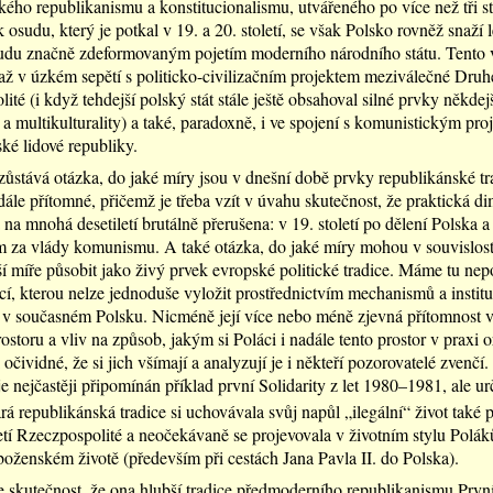
ého republikanismu a konstitucionalismu, utvářeného po více než tři sto
osudu, který je potkal v 19. a 20. století, se však Polsko rovněž snaží 
du značně zdeformovaným pojetím moderního národního státu. Tento 
až v úzkém sepětí s politicko-civilizačním projektem meziválečné Druh
ité (i když tehdejší polský stát stále ještě obsahoval silné prvky někdej
 a multikulturality) a také, paradoxně, i ve spojení s komunistickým pro
ké lidové republiky.
ůstává otázka, do jaké míry jsou v dnešní době prvky republikánské tr
dále přítomné, přičemž je třeba vzít v úvahu skutečnost, že praktická di
 na mnohá desetiletí brutálně přerušena: v 19. století po dělení Polska a 
m za vlády komunismu. A také otázka, do jaké míry mohou v souvislosti
rší míře působit jako živý prvek evropské politické tradice. Máme tu ne
dicí, kterou nelze jednoduše vyložit prostřednictvím mechanismů a institu
 v současném Polsku. Nicméně její více nebo méně zjevná přítomnost 
ostoru a vliv na způsob, jakým si Poláci i nadále tento prostor v praxi o
 očividné, že si jich všímají a analyzují je i někteří pozorovatelé zvenčí.
je nejčastěji připomínán příklad první Solidarity z let 1980–1981, ale ur
rá republikánská tradice si uchovávala svůj napůl „ilegální“ život také 
tí Rzeczpospolité a neočekávaně se projevovala v životním stylu Poláků
oženském životě (především při cestách Jana Pavla II. do Polska).
je skutečnost, že ona hlubší tradice předmoderního republikanismu Prvn