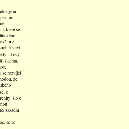
elné jsou
V prvním
čné
hu, které se
litického
devším z
olité staví
tedy takový
í) šlechta,
moc,
 se rozvíjel
áhodou, že
pského
zel z
enity: šlo o
anou
cí zásadní
c, se ve