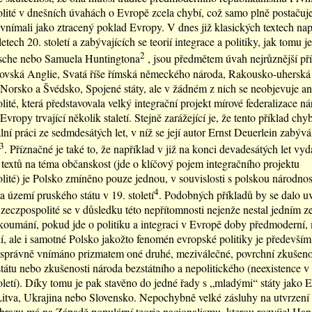
ité v dnešních úvahách o Evropě zcela chybí, což samo plně postačuj
vnímali jako ztracený poklad Evropy. V dnes již klasických textech na
etech 20. století a zabývajících se teorií integrace a politiky, jak tomu j
2
sche nebo Samuela Huntingtona
, jsou předmětem úvah nejrůznější pří
rovská Anglie, Svatá říše římská německého národa, Rakousko-uherská
Norsko a Švédsko, Spojené státy, ale v žádném z nich se neobjevuje a
ité, která představovala velký integrační projekt mírové federalizace ná
vropy trvající několik staletí. Stejně zarážející je, že tento příklad chyb
í práci ze sedmdesátých let, v níž se její autor Ernst Deuerlein zabý
3
. Příznačné je také to, že například v již na konci devadesátých let v
extů na téma občanskost (jde o klíčový pojem integračního projektu
ité) je Polsko zmíněno pouze jednou, v souvislosti s polskou národnos
4
 území pruského státu v 19. století
. Podobných příkladů by se dalo uv
czpospolité se v důsledku této nepřítomnosti nejenže nestal jedním ze
oumání, pokud jde o politiku a integraci v Evropě doby předmoderní,
, ale i samotné Polsko jakožto fenomén evropské politiky je především,
esprávně vnímáno prizmatem oné druhé, meziválečné, povrchní zkušeno
tátu nebo zkušenosti národa bezstátního a nepolitického (neexistence v 
oletí). Díky tomu je pak stavěno do jedné řady s „mladými“ státy jako 
itva, Ukrajina nebo Slovensko. Nepochybně velké zásluhy na utvrzení 
brazu má na Západě populární teorie nacionalismu, kterou rozvíjel Ha