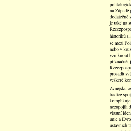
politologic
na Západě p
dodatečně z
je také na s
Rzeczpospol
historiků (
se mezi Po
nebo v kruz
vzniknout h
příznačné, j
Rzeczpospol
prosadit sv
veškeré kon
Zvnějšku os
tradice spo
komplikuje 
nezapojili 
vlastní ide
unie a Evro
ústavních t