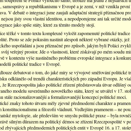
 soupeření se Polsko vyloučilo samo, třebaže má jednu z nejstarších tr
, samosprávy a republikanismu v Evropě a je zemí, v níž vznikla první
ava. V debatě o integraci jsme zaujali adaptační strategii příznačnou pro
i nejsou jisty svou vlastní identitou, a nepodporujeme ani tak určité mod
tegrace jako spíše státy, které za těmito modely stojí.
ice těžké v tomto textu komplexně vyložit zapomenuté politické tradice
ité. Proto se zde pokusím nastínit alespoň některé vybrané otázky, jež 
tického uspořádání a jsou příznačné pro způsob, jakým byli Poláci zvykl
 svůj veřejný prostor. Jde o vlastnosti, které získávají po mém soudu 
vě v kontextu výše nastíněného problému evropské integrace a konkur
odelů politické tradice v Evropě.
dlouze debatovat o tom, do jaké míry se vývojové směřování politické tr
ku odklánělo od trendů charakteristických pro západní Evropu. Je vš
 že Rzeczpospolita jako politické zřízení představovala útvar odlišný o
vaného modelu suverénního novověkého státu, který se utvářel v 17. stole
u stále racionalizovanější a formalizovanější koncepcí politické moci.
tické znaky tohoto útvaru měly zjevně předmoderní charakter a prameni
 konstitucionalismu a ﬁlozoﬁi vládnutí. Vedlejším pramenem – ne pou
atské mytologie, ale především ve smyslu politické praxe – byla rovněž
právě silným důrazem na politický démos se zřízení Rzeczpospolité v po
 od zbývajících předmoderních politických entit v Evropě 16. a 17. stolet