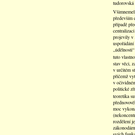
tudorovská
Všimnemeli 
především d
případě pře
centralizac
projevily v
uspořádání 
„údělnosti“
tuto vlastno
stav věci, z
v určitém s
přičemž vyt
v očividném
politické z
teoretika s
přednovověk
moc vykonáv
(nekoncentr
rozdělení j
zákonodárný
svých funkc