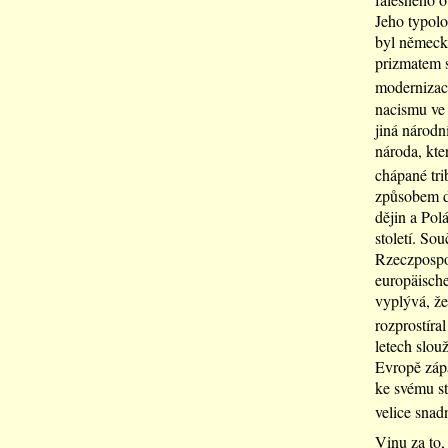
Jeho typolo
byl německ
prizmatem s
modernizac
nacismu ve 
jiná národn
národa, kte
chápané trib
způsobem do
dějin a Polá
století. So
Rzeczpospol
europäische
vyplývá, že
rozprostíra
letech slou
Evropě zápa
ke svému st
velice snad
Vinu za to,