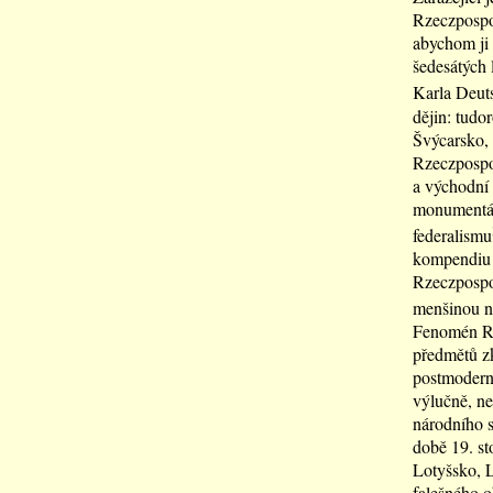
Rzeczpospol
abychom ji 
šedesátých l
Karla Deut
dějin: tudo
Švýcarsko, 
Rzeczpospol
a východní E
monumentáln
federalismu
kompendiu t
Rzeczpospol
menšinou na
Fenomén Rze
předmětů zk
postmoderní
výlučně, n
národního s
době 19. st
Lotyšsko, L
falešného o