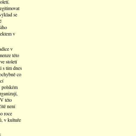
letí.
legitimovat
výklad se
é
šího
jektem v
adice v
menze této
ve století
 s tím dnes
pochybně co
cí
v polském
rganizují,
 V této
čitě není
po roce
, v kultuře
í