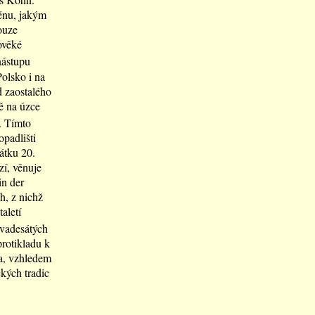
ménu, jakým
ouze
ověké
nástupu
Polsko i na
d zaostalého
ě na úzce
. Tímto
opadlišti
čátku 20.
zí, věnuje
in der
h, z nichž
aletí
vadesátých
rotikladu k
a, vzhledem
kých tradic