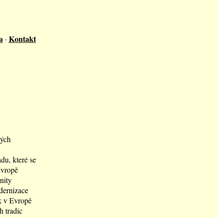
a
Kontakt
·
kých
du, které se
Evropě
nity
dernizace
k v Evropě
h tradic