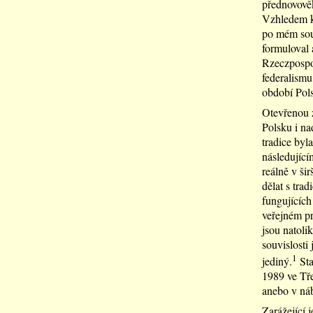
přednovověk
Vzhledem k 
po mém sou
formuloval 
Rzeczpospol
federalismu
období Pols
Otevřenou z
Polsku i na
tradice byla
následující
reálně v ši
dělat s tra
fungujících
veřejném pr
jsou natolik
souvislosti 
1
jediný.
Sta
1989 ve Tře
anebo v náb
Zarážející 