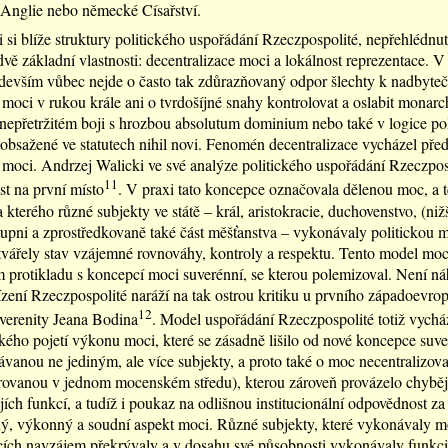
 Anglie nebo německé Císařství.
si blíže struktury politického uspořádání Rzeczpospolité, nepřehlédnut
vě základní vlastnosti: decentralizace moci a lokálnost reprezentace. 
devším vůbec nejde o často tak zdůrazňovaný odpor šlechty k nadbyte
i moci v rukou krále ani o tvrdošíjné snahy kontrolovat a oslabit monarc
 nepřetržitém boji s hrozbou absolutum dominium nebo také v logice po
obsažené ve statutech nihil novi. Fenomén decentralizace vycházel pře
 moci. Andrzej Walicki ve své analýze politického uspořádání Rzeczposp
11
st na první místo
. V praxi tato koncepce označovala dělenou moc, a 
a kterého různé subjekty ve státě – král, aristokracie, duchovenstvo, (nižš
tupni a zprostředkovaně také část měšťanstva – vykonávaly politickou 
vářely stav vzájemné rovnováhy, kontroly a respektu. Tento model moci
 protikladu s koncepcí moci suverénní, se kterou polemizoval. Není n
řízení Rzeczpospolité naráží na tak ostrou kritiku u prvního západoevro
12
uverenity Jeana Bodina
. Model uspořádání Rzeczpospolité totiž vychá
ého pojetí výkonu moci, které se zásadně lišilo od nové koncepce suver
anou ne jediným, ale více subjekty, a proto také o moc necentralizov
ovanou v jednom mocenském středu), kterou zároveň provázelo chybějí
ejích funkcí, a tudíž i poukaz na odlišnou institucionální odpovědnost za
, výkonný a soudní aspekt moci. Různé subjekty, které vykonávaly mo
ích navzájem překrývaly a v dosahu své působnosti vykonávaly funkci