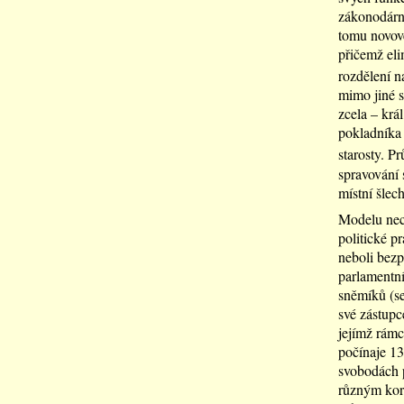
zákonodárno
tomu novově
přičemž eli
rozdělení na
mimo jiné s
zcela – krá
pokladníka 
starosty. P
spravování 
místní šlec
Modelu nece
politické p
neboli bezp
parlamentní
sněmíků (se
své zástupc
jejímž rámc
počínaje 13
svobodách p
různým korp