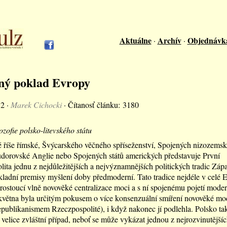
Aktuálne
Archív
Objednávk
·
·
ný poklad Evropy
12 ·
Marek Cichocki
· Čítanosť článku: 3180
lozofie polsko-litevského státu
 říše římské, Švýcarského věčného spříseženství, Spojených nizozems
tudorovské Anglie nebo Spojených států amerických představuje První
ita jednu z nejdůležitějších a nejvýznamnějších politických tradic Zápa
ákladní premisy myšlení doby předmoderní. Tato tradice nejdéle v celé 
rostoucí vlně novověké centralizace moci a s ní spojenému pojetí moder
května byla určitým pokusem o více konsenzuální smíření novověké mo
epublikanismem Rzeczpospolité), i když nakonec jí podlehla. Polsko ta
 velice zvláštní případ, neboť se může vykázat jednou z nejrozvinutějšíc