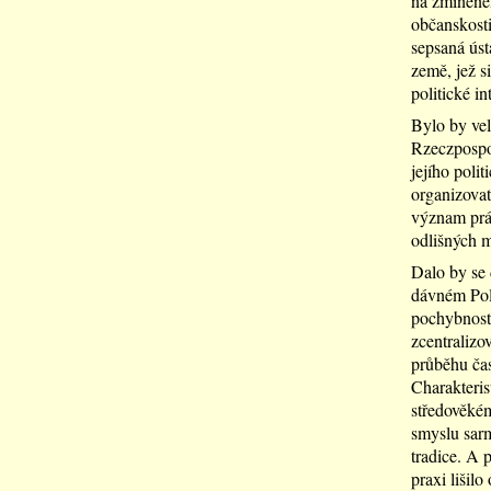
na zmíněném
občanskosti
sepsaná úst
země, jež s
politické in
Bylo by vel
Rzeczpospol
jejího poli
organizovat
význam prá
odlišných m
Dalo by se 
dávném Pols
pochybnost,
zcentralizo
průběhu čas
Charakteris
středověkém
smyslu sarm
tradice. A 
praxi lišilo