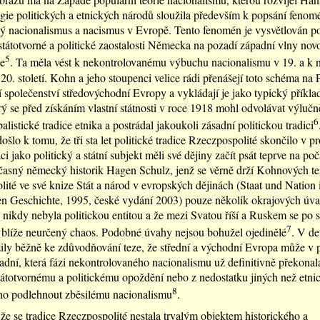
gie politických a etnických národů sloužila především k popsání feno
ý nacionalismus a nacismus v Evropě. Tento fenomén je vysvětlován p
tátotvorné a politické zaostalosti Německa na pozadí západní vlny nov
5
e
. Ta měla vést k nekontrolovanému výbuchu nacionalismu v 19. a k 
20. století. Kohn a jeho stoupenci velice rádi přenášejí toto schéma na 
í společenství středovýchodní Evropy a vykládají je jako typický příkla
rý se před získáním vlastní státnosti v roce 1918 mohl odvolávat výlučn
6
alistické tradice etnika a postrádal jakoukoli zásadní politickou tradici
šlo k tomu, že tři sta let politické tradice Rzeczpospolité skončilo v pr
ci jako politický a státní subjekt měli své dějiny začít psát teprve na po
učasný německý historik Hagen Schulz, jenž se věrně drží Kohnových te
ité ve své knize Stát a národ v evropských dějinách (Staat und Nation 
n Geschichte, 1995, české vydání 2003) pouze několik okrajových úva
 nikdy nebyla politickou entitou a že mezi Svatou říší a Ruskem se po st
7
l blíže neurčený chaos. Podobné úvahy nejsou bohužel ojedinělé
. V de
žily běžně ke zdůvodňování teze, že střední a východní Evropa může v p
dní, která fázi nekontrolovaného nacionalismu už deﬁnitivně překonal
átotvornému a politickému opoždění nebo z nedostatku jiných než etnic
8
no podlehnout zběsilému nacionalismu
.
 že se tradice Rzeczpospolité nestala trvalým objektem historického a