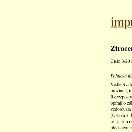
Ztrace
Číslo 3/20
Politická fi
Vedle Svaté
provincií, 
Rzeczpospol
opírají o z
vzdorovala 
(Ústava 3. 
se starým r
představuje