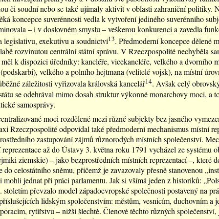
u či soudní nebo se také ujímaly aktivit v oblasti zahraniční politiky. 
ká koncepce suverénnosti vedla k vytvoření jediného suverénního subj
minovala – i v doslovném smyslu – veškerou konkurenci a zavedla funk
13
 legislativu, exekutivu a soudnictví
. Předmoderní koncepce dělené m
labě rozvinutou centrální státní správu. V Rzeczpospolité nechyběla s
l měl k dispozici úředníky: kancléře, vicekancléře, velkého a dvorního m
(podskarbi), velkého a polního hejtmana (velitelé vojsk), na místní úrov
14
růběžné záležitosti vyřizovala královská kancelář
. Avšak celý obrovský
státu se odehrával mimo dosah struktur výkonné monarchovy moci, a t
htické samosprávy.
ntralizované moci rozdělené mezi různé subjekty bez jasného vymezen
raxi Rzeczpospolité odpovídal také předmoderní mechanismus místní re
rostředního zastupování zájmů různorodých místních společenství. Me
 reprezentace až do Ústavy 3. května roku 1791 vycházel ze systému o
jmiki ziemskie) – jako bezprostředních místních reprezentací –, které d
e do celostátního sněmu, přičemž je zavazovaly přesně stanovenou „inst
i mohli jednat při práci parlamentu. Jak si všímá jeden z historiků: „Pol
. stoletím převzalo model západoevropské společnosti postavený na pr
říslušejících lidským společenstvím: městům, vesnicím, duchovním a je
oracím, rytířstvu – nižší šlechtě. Členové těchto různých společenství, 