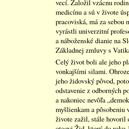
vecí. Založil vzácnu rodin
medicínu a sú v živote ús
pracoviská, má za sebou m
vyrástli univerzitní profes
a náboženské dianie na Sl
Základnej zmluvy s Vati
Celý život boli ale jeho 
vonkajšími silami. Ohroze
jeho židovský pôvod, pot
odstavenie z odborných p
a nakoniec nevôľa „demokr
myšlienkam a pôsobeniu v
živote zažil, stále hovori
otcovi Žid, ktorý do roku 