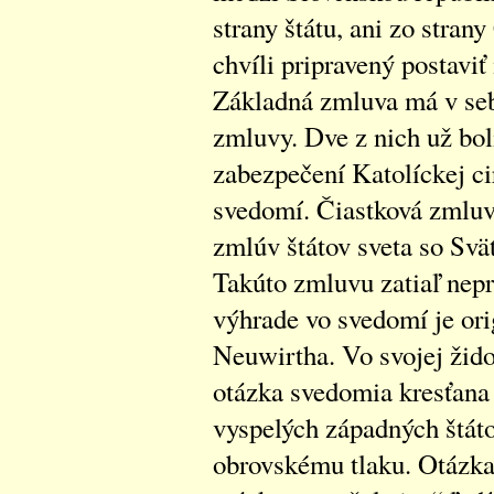
strany štátu, ani zo stran
chvíli pripravený postaviť
Základná zmluva má v seb
zmluvy. Dve z nich už bol
zabezpečení Katolíckej ci
svedomí. Čiastková zmluv
zmlúv štátov sveta so Svä
Takúto zmluvu zatiaľ nepri
výhrade vo svedomí je or
Neuwirtha. Vo svojej židov
otázka svedomia kresťana 
vyspelých západných štáto
obrovskému tlaku. Otázka