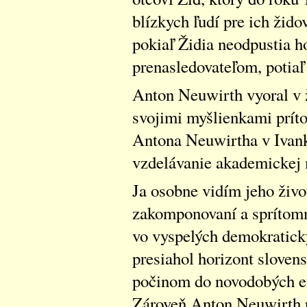
blízkych ľudí pre ich žido
pokiaľ Židia neodpustia h
prenasledovateľom, potiaľ
Anton Neuwirth vyoral v ž
svojimi myšlienkami prít
Antona Neuwirtha v Ivank
vzdelávanie akademickej 
Ja osobne vidím jeho živo
zakomponovaní a sprítom
vo vyspelých demokratick
presiahol horizont slovens
počinom do novodobých eu
Zároveň Anton Neuwirth p