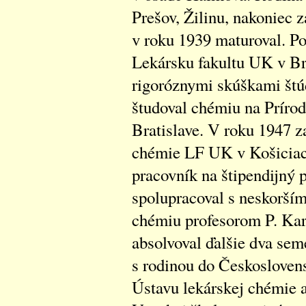
Prešov, Žilinu, nakoniec z
v roku 1939 maturoval. Po
Lekársku fakultu UK v Bra
rigoróznymi skúškami štú
študoval chémiu na Príro
Bratislave. V roku 1947 z
chémie LF UK v Košiciach
pracovník na štipendijný 
spolupracoval s neskorší
chémiu profesorom P. Kar
absolvoval ďalšie dva sem
s rodinou do Českosloven
Ústavu lekárskej chémie