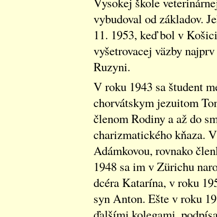
Vysokej škole veterinárne
vybudoval od základov. Je
11. 1953, keď bol v Košic
vyšetrovacej väzby najprv
Ruzyni.
V roku 1943 sa študent m
chorvátskym jezuitom To
členom Rodiny a až do smr
charizmatického kňaza. V
Adámkovou, rovnako členk
1948 sa im v Zürichu naro
dcéra Katarína, v roku 195
syn Anton. Ešte v roku 19
ďalšími kolegami, podpís