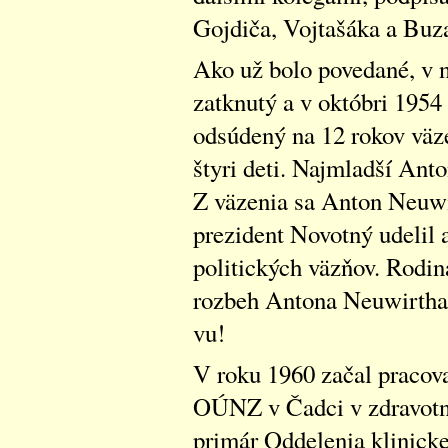
Gojdiča, Vojtašáka a Buz
Ako už bolo povedané, v 
zatknutý a v októbri 195
odsúdený na 12 rokov väz
štyri deti. Najmladší Ant
Z väzenia sa Anton Neuwir
prezident Novotný udelil 
politických väzňov. Rodin
rozbeh Antona Neuwirtha, 
vu!
V roku 1960 začal pracova
OÚNZ v Čadci v zdravotní
primár Oddelenia klinicke