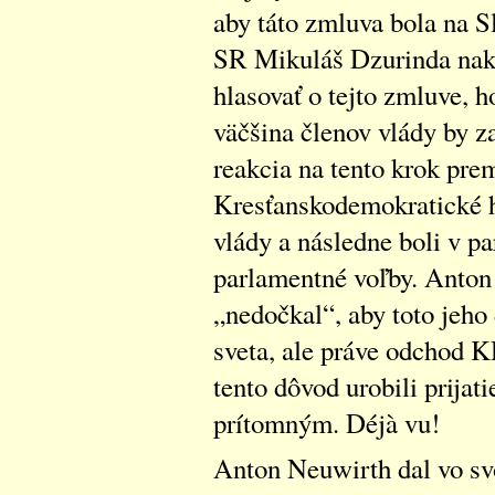
aby táto zmluva bola na S
SR Mikuláš Dzurinda nako
hlasovať o tejto zmluve, h
väčšina členov vlády by z
reakcia na tento krok pre
Kresťanskodemokratické hn
vlády a následne boli v p
parlamentné voľby. Anton
„nedočkal“, aby toto jeho 
sveta, ale práve odchod K
tento dôvod urobili prijat
prítomným. Déjà vu!
Anton Neuwirth dal vo s