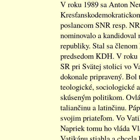
V roku 1989 sa Anton Neu
Kresťanskodemokratickom 
poslancom SNR resp. NR
nominovalo a kandidoval n
republiky. Stal sa členo
predsedom KDH. V roku 1
SR pri Svätej stolici vo V
dokonale pripravený. Bol 
teologické, sociologické a
skúseným politikom. Ovlá
taliančinu a latinčinu. Pá
svojim priateľom. Vo Vati
Napriek tomu ho vláda Vla
Vatikánu stiahla a chcela 