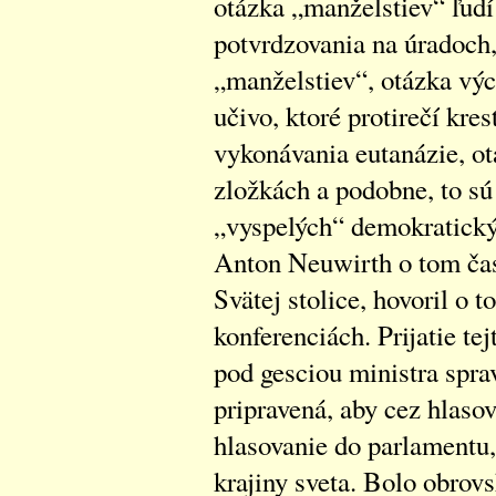
otázka „manželstiev“ ľudí
potvrdzovania na úradoch,
„manželstiev“, otázka výc
učivo, ktoré protirečí kre
vykonávania eutanázie, ot
zložkách a podobne, to sú
„vyspelých“ demokratickýc
Anton Neuwirth o tom čas
Svätej stolice, hovoril o 
konferenciách. Prijatie te
pod gesciou ministra spra
pripravená, aby cez hlasov
hlasovanie do parlamentu
krajiny sveta. Bolo obrov