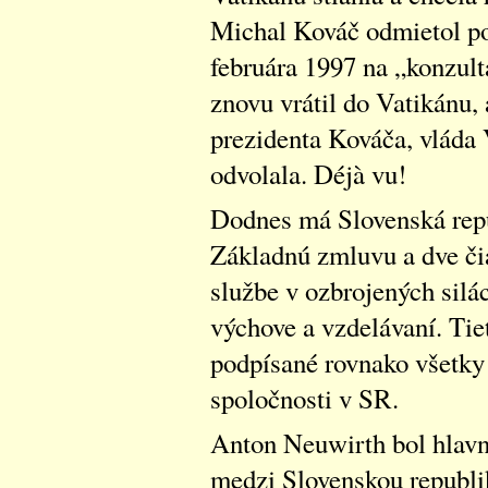
Michal Kováč odmietol pod
februára 1997 na „konzult
znovu vrátil do Vatikánu,
prezidenta Kováča, vláda 
odvolala. Déjà vu!
Dodnes má Slovenská repu
Základnú zmluvu a dve či
službe v ozbrojených silá
výchove a vzdelávaní. Ti
podpísané rovnako všetky 
spoločnosti v SR.
Anton Neuwirth bol hlav
medzi Slovenskou republi