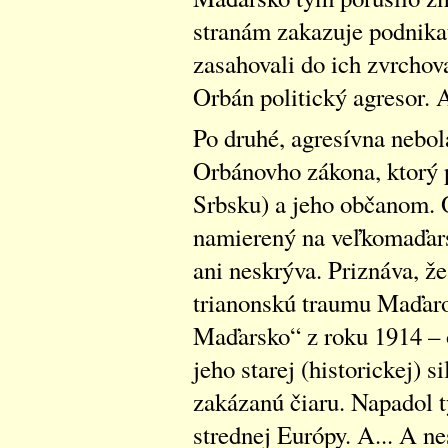
stranám zakazuje podnikať
zasahovali do ich zvrchov
Orbán politický agresor. 
Po druhé, agresívna nebola
Orbánovho zákona, ktorý 
Srbsku) a jeho občanom. 
namierený na veľkomaďarsk
ani neskrýva. Priznáva, ž
trianonskú traumu Maďarov
Maďarsko“ z roku 1914 – 
jeho starej (historickej) 
zakázanú čiaru. Napadol 
strednej Európy. A... A ne