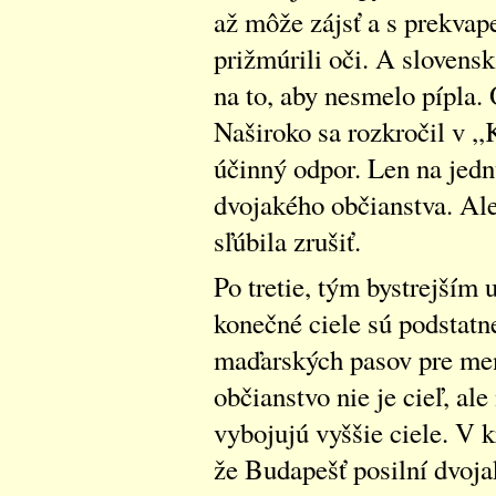
až môže zájsť a s prekvap
prižmúrili oči. A slovens
na to, aby nesmelo pípla. 
Naširoko sa rozkročil v ,,
účinný odpor. Len na jedn
dvojakého občianstva. Al
sľúbila zrušiť.
Po tretie, tým bystrejším 
konečné ciele sú podstatn
maďarských pasov pre me
občianstvo nie je cieľ, ale
vybojujú vyššie ciele. V 
že Budapešť posilní dvojak