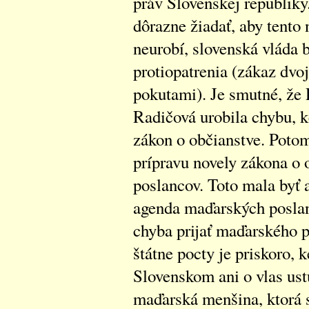
práv Slovenskej republiky
dôrazne žiadať, aby tento n
neurobí, slovenská vláda 
protiopatrenia (zákaz dvo
pokutami). Je smutné, že 
Radičová urobila chybu, k
zákon o občianstve. Potom
prípravu novely zákona o
poslancov. Toto mala byť 
agenda maďarských poslan
chyba prijať maďarského p
štátne pocty je priskoro,
Slovenskom ani o vlas ustú
maďarská menšina, ktorá s