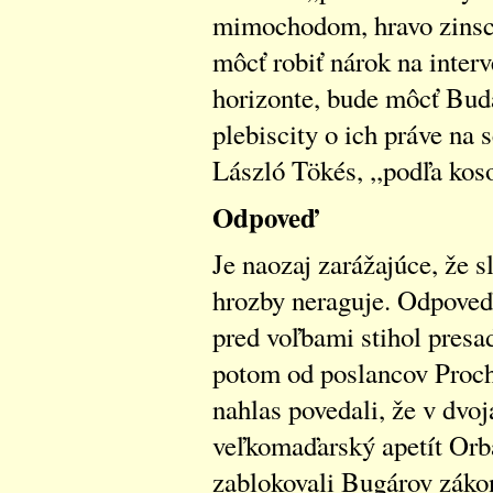
mimochodom, hravo zinsce
môcť robiť nárok na inter
horizonte, bude môcť Buda
plebiscity o ich práve na 
László Tökés, ,,podľa ko
Odpoveď
Je naozaj zarážajúce, že s
hrozby neraguje. Odpoveď p
pred voľbami stihol presa
potom od poslancov Proch
nahlas povedali, že v dvo
veľkomaďarský apetít Orb
zablokovali Bugárov záko