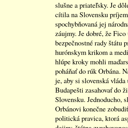
slušne a priateľsky. Je dô
cítila na Slovensku príje
spochybňovaná jej národná 
záujmy. Je dobré, že Fic
bezpečnostné rady štátu pr
hurónskym krikom a mediá
hlúpe kroky mohli maďars
poháňať do rúk Orbána. Na
je, aby si slovenská vláda
Budapešti zasahovať do ž
Slovensku. Jednoducho, sl
Orbánovi konečne zobudiť.
politická pravica, ktorá 
dejiny, štátna zvrchovano