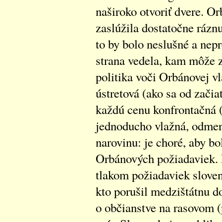
naširoko otvoriť dvere. Or
zaslúžila dostatočne rázn
to by bolo neslušné a ne
strana vedela, kam môže z
politika voči Orbánovej vl
ústretová (ako sa od začiat
každú cenu konfrontačná (
jednoducho vlažná, odmera
narovinu: je choré, aby b
Orbánových požiadaviek. 
tlakom požiadaviek sloven
kto porušil medzištátnu d
o občianstve na rasovom (