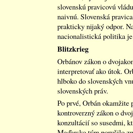
slovenskú pravicovú vládu
naivnú. Slovenská pravica
prakticky nijaký odpor. N
nacionalistická politika 
Blitzkrieg
Orbánov zákon o dvojako
interpretovať ako útok. Or
hlboko do slovenských vnú
slovenských práv.
Po prvé, Orbán okamžite p
kontroverzný zákon o dvo
konzultácií so susedmi, kt
Maďarsko tým porušilo z