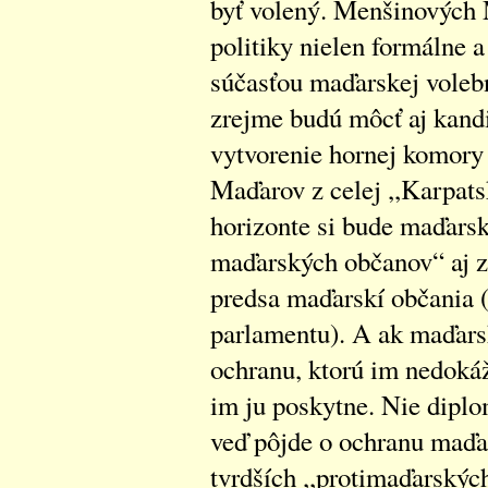
byť volený. Menšinových 
politiky nielen formálne a
súčasťou maďarskej vole
zrejme budú môcť aj kand
vytvorenie hornej komory 
Maďarov z celej ,,Karpat
horizonte si bude maďarsk
maďarských občanov“ aj z
predsa maďarskí občania 
parlamentu). A ak maďarsk
ochranu, ktorú im nedokáž
im ju poskytne. Nie diplom
veď pôjde o ochranu maďa
tvrdších ,,protimaďarských