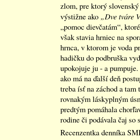
zlom, pre ktorý slovenský 
„Dve tváre 
výstižne ako
„pomoc dievčatám“, ktoré
však stavia hrniec na spor
hrnca, v ktorom je voda 
hadičku do podbruška vyde
upokojuje ju - a pumpuje.
ako má na ďalší deň postu
treba ísť na záchod a tam t
rovnakým láskyplným ús
predtým pomáhala chorľav
rodine či podávala čaj so
Recenzentka denníka SME