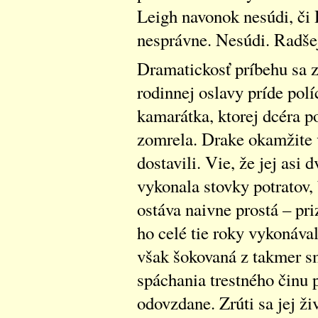
Leigh navonok nesúdi, či
nesprávne. Nesúdi. Radše
Dramatickosť príbehu sa z
rodinnej oslavy príde polí
kamarátka, ktorej dcéra p
zomrela. Drake okamžite 
dostavili. Vie, že jej asi 
vykonala stovky potratov, 
ostáva naivne prostá – pr
ho celé tie roky vykonáv
však šokovaná z takmer s
spáchania trestného činu p
odovzdane. Zrúti sa jej ž