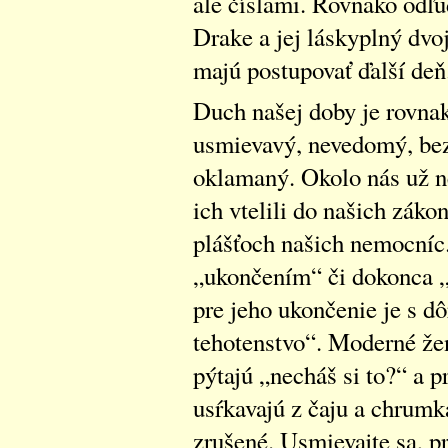
ale číslami. Rovnako odľ
Drake a jej láskyplný dv
majú postupovať ďalší deň
Duch našej doby je rovna
usmievavý, nevedomý, bez
oklamaný. Okolo nás už n
ich vtelili do našich záko
plášťoch našich nemocníc.
„ukončením“ či dokonca „
pre jeho ukončenie je s d
tehotenstvo“. Moderné že
pýtajú „necháš si to?“ a 
usŕkavajú z čaju a chrumk
zrušené. Usmievajte sa, p