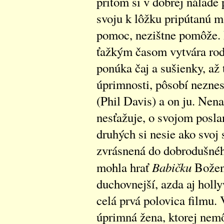
pritom si v dobrej nálade
svoju k lôžku pripútanú m
pomoc, nezištne pomôže. 
ťažkým časom vytvára rod
ponúka čaj a sušienky, až 
úprimnosti, pôsobí neznes
(Phil Davis) a on ju. Nena
nesťažuje, o svojom poslan
druhých si nesie ako svoj 
zvrásnená do dobrodušnéh
Babičku
mohla hrať
Boženy
duchovnejší, azda aj hol
celá prvá polovica filmu.
úprimná žena, ktorej nemô