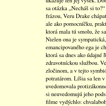
ukazuje len jej výsek. Do
sa otázka „Necháš si to?
frázou, Veru Drake chápať
ale ako pomocníčku, prakt
ktorá mala tú smolu, že s
Nielen ona je sympatická,
emancipovaného ega je ch
ktorá sa dnes ako údajné 
zdravotníckou službou. Ve
zločinom, a v tejto symb
potratárom. Líšia sa len v
uvedomovala protizákonnos
si neuvedomujú jeho podst
filme vydýchlo: chvalaboh