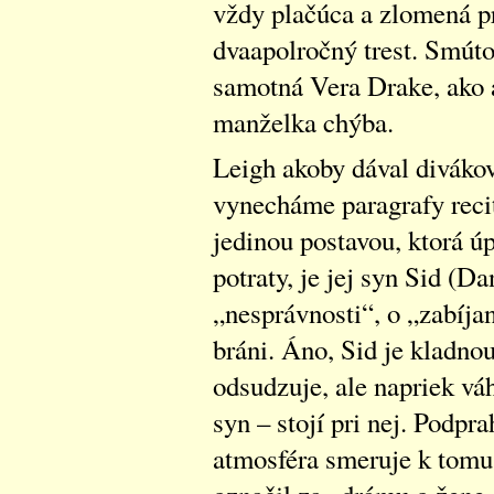
vždy plačúca a zlomená pr
dvaapolročný trest. Smúto
samotná Vera Drake, ako aj
manželka chýba.
Leigh akoby dával divákov
vynecháme paragrafy recit
jedinou postavou, ktorá 
potraty, je jej syn Sid (D
„nesprávnosti“, o „zabíjan
bráni. Áno, Sid je kladno
odsudzuje, ale napriek vá
syn – stojí pri nej. Podpr
atmosféra smeruje k tomu,