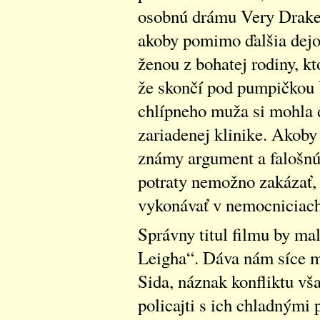
osobnú drámu Very Drake. 
akoby pomimo ďalšia dejov
ženou z bohatej rodiny, kto
že skončí pod pumpičkou V
chlípneho muža si mohla d
zariadenej klinike. Akoby
známy argument a falošnú
potraty nemožno zakázať, d
vykonávať v nemocniciach
Správny titul filmu by ma
Leigha“. Dáva nám síce mo
Sida, náznak konfliktu vš
policajti s ich chladnými 