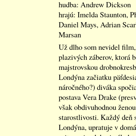
hudba: Andrew Dickson
hrajú: Imelda Staunton, P
Daniel Mays, Adrian Scar
Marsan
Už dlho som nevidel film,
plazivých záberov, ktorá 
majstrovskou drobnokresb
Londýna začiatku päťdesi
náročného?) diváka spočia
postava Vera Drake (pres
však obdivuhodnou ženou,
starostlivosti. Každý deň
Londýna, upratuje v domá