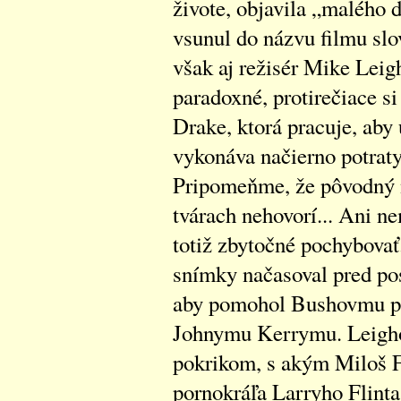
živote, objavila „malého d
vsunul do názvu filmu slo
však aj režisér Mike Leig
paradoxné, protirečiace si 
Drake, ktorá pracuje, aby 
vykonáva načierno potrat
Pripomeňme, že pôvodný 
tvárach nehovorí... Ani ne
totiž zbytočné pochybova
snímky načasoval pred p
aby pomohol Bushovmu pr
Johnymu Kerrymu. Leighov
pokrikom, s akým Miloš F
pornokráľa Larryho Flinta