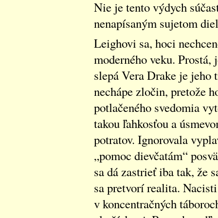
Nie je tento výdych súča
nenapísaným sujetom die
Leighovi sa, hoci nechcen
moderného veku. Prostá, j
slepá Vera Drake je jeho
nechápe zločin, pretože 
potlačeného svedomia vyt
takou ľahkosťou a úsmevo
potratov. Ignorovala vypl
„pomoc dievčatám“ posvät
sa dá zastrieť iba tak, že 
sa pretvorí realita. Nacis
v koncentračných táboroc