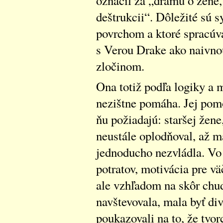
označil za „drámu o žene, 
deštrukcii“. Dôležité sú s
povrchom a ktoré spracúva
s Verou Drake ako naivnou,
zločinom.
Ona totiž podľa logiky a 
nezištne pomáha. Jej pomo
ňu požiadajú: staršej žene
neustále oplodňoval, až m
jednoducho nezvládla. Vo
potratov, motivácia pre v
ale vzhľadom na skôr chud
navštevovala, mala byť di
poukazovali na to, že tvor