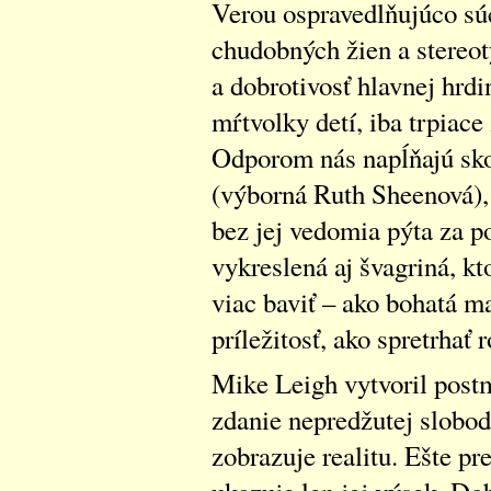
Verou ospravedlňujúco súci
chudobných žien a stereot
a dobrotivosť hlavnej hrd
mŕtvolky detí, iba trpiace
Odporom nás napĺňajú sko
(výborná Ruth Sheenová), 
bez jej vedomia pýta za p
vykreslená aj švagriná, kt
viac baviť – ako bohatá ma
príležitosť, ako spretrhať 
Mike Leigh vytvoril postm
zdanie nepredžutej slobod
zobrazuje realitu. Ešte p