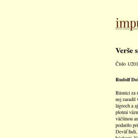
Verše 
Číslo 1/20
Rudolf Dob
Básnici za 
nej zaradil 
lágroch a a
plotmi väzn
väčšinou an
podarilo pr
Deväť ľudí,
básňami. Vý