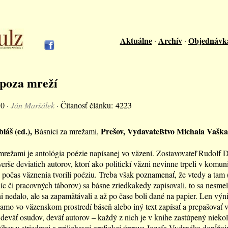
Aktuálne
Archív
Objednávk
·
·
spoza mreží
10 ·
Ján Maršálek
· Čítanosť článku: 4223
iáš (ed.),
Prešov, Vydavateľstvo Michala Vaška
Básnici za mrežami,
mrežami je antológia poézie napísanej vo väzení. Zostavovateľ Rudolf 
verše deviatich autorov, ktorí ako politickí väzni nevinne trpeli v komun
j počas väznenia tvorili poéziu. Treba však poznamenať, že vtedy a tam
íc či pracovných táborov) sa básne zriedkakedy zapisovali, to sa nesmel
i nedalo, ale sa zapamätávali a až po čase boli dané na papier. Len vý
iamo vo väzenskom prostredí báseň alebo iný text zapísať a prepašovať 
 deväť osudov, deväť autorov – každý z nich je v knihe zastúpený niek
ber v striedmej a priliehavej grafickej úprave Jozefa Vydrnáka dopĺňaj