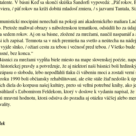
alente. V básni Keď sa skončí skúška Šandorfi vypovedá: „Päť rokov, 
viera, / päť rokov na kríži dobitá mladosť zmiera, / s jazvami Tantala, Si
munistickí mocipáni nenechali na pokoji ani akademického maliara Lad
 Pretože maľoval obrazy s náboženskou tematikou, odsúdili ho za úda
a sedem rokov. Aj on sa básne, zložené za mrežami, naučil naspamäť a 
si ich zapísal. Temnota sa v nich premieňa na svetlo a neútecha na nádej:
 vyjde slnko, / ožiari cestu za tebou i večnosť pred tebou. / Všetko bude 
asné, bez konca.“
ásnici za mrežami vypĺňa biele miesto na mape slovenskej poézie, na
historickej pravdy a potvrdzuje, že aj niektorí naši básnici boli hrdinsk
zápasu o slobodu, lebo nepodľahli tlaku či vábeniu moci a zostali verní
roku 1990 boli občiansky rehabilitovaní, ale ešte stále žiaľ nedošlo k 
ich diela do korpusu našej kultúry, preto sú veľmi potrebné knihy, ako je
úhlasiť s Ľubomírom Feldekom, ktorý v doslove k vydaniu napísal, že 
 mravnú hodnotu, ktorá odsúva do pozadia aj otázku väčšej alebo men
ality.
lek