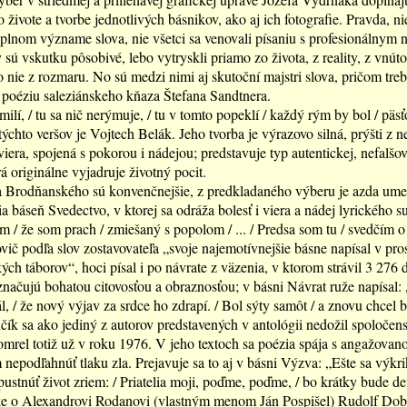
 živote a tvorbe jednotlivých básnikov, ako aj ich fotografie. Pravda, ni
plnom význame slova, nie všetci sa venovali písaniu s profesionálnym 
y sú vskutku pôsobivé, lebo vytryskli priamo zo života, z reality, z vnúto
to nie z rozmaru. No sú medzi nimi aj skutoční majstri slova, pričom tre
poéziu saleziánskeho kňaza Štefana Sandtnera.
milí, / tu sa nič nerýmuje, / tu v tomto popeklí / každý rým by bol / päs
chto veršov je Vojtech Belák. Jeho tvorba je výrazovo silná, prýšti z n
viera, spojená s pokorou i nádejou; predstavuje typ autentickej, nefalšo
á originálne vyjadruje životný pocit.
a Brodňanského sú konvenčnejšie, z predkladaného výberu je azda ume
ia báseň Svedectvo, v ktorej sa odráža bolesť i viera a nádej lyrického s
m / že som prach / zmiešaný s popolom / ... / Predsa som tu / svedčím o
ič podľa slov zostavovateľa „svoje najemotívnejšie básne napísal v pros
ch táborov“, hoci písal i po návrate z väzenia, v ktorom strávil 3 276 
značujú bohatou citovosťou a obraznosťou; v básni Návrat ruže napísal: 
l, / že nový výjav za srdce ho zdrapí. / Bol sýty samôt / a znovu chcel 
čík sa ako jediný z autorov predstavených v antológii nedožil spoločen
mrel totiž už v roku 1976. V jeho textoch sa poézia spája s angažovano
nepodľahnúť tlaku zla. Prejavuje sa to aj v básni Výzva: „Ešte sa výkri
pustnúť život zriem: / Priatelia moji, poďme, poďme, / bo krátky bude de
 o Alexandrovi Rodanovi (vlastným menom Ján Pospišel) Rudolf Dob