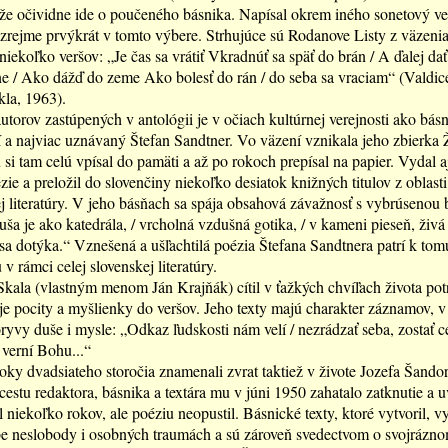
 že očividne ide o poučeného básnika. Napísal okrem iného sonetový v
zrejme prvýkrát v tomto výbere. Strhujúce sú Rodanove Listy z väzeni
niekoľko veršov: „Je čas sa vrátiť Vkradnúť sa späť do brán / A ďalej dať
e / Ako dážď do zeme Ako bolesť do rán / do seba sa vraciam“ (Valdic
la, 1963).
torov zastúpených v antológii je v očiach kultúrnej verejnosti ako básn
 a najviac uznávaný Štefan Sandtner. Vo väzení vznikala jeho zbierka Ž
ú si tam celú vpísal do pamäti a až po rokoch prepísal na papier. Vydal a
zie a preložil do slovenčiny niekoľko desiatok knižných titulov z oblas
 literatúry. V jeho básňach sa spája obsahová závažnosť s vybrúsenou
ša je ako katedrála, / vrcholná vzdušná gotika, / v kameni pieseň, živá 
a dotýka.“ Vznešená a ušľachtilá poézia Štefana Sandtnera patrí k tom
v rámci celej slovenskej literatúry.
kala (vlastným menom Ján Krajňák) cítil v ťažkých chvíľach života pot
oje pocity a myšlienky do veršov. Jeho texty majú charakter záznamov, v
ryvy duše i mysle: „Odkaz ľudskosti nám velí / nezrádzať seba, zostať cel
 verní Bohu...“
roky dvadsiateho storočia znamenali zvrat taktiež v živote Jozefa Šandor
estu redaktora, básnika a textára mu v júni 1950 zahatalo zatknutie a 
il niekoľko rokov, ale poéziu neopustil. Básnické texty, ktoré vytvoril, 
be neslobody i osobných traumách a sú zároveň svedectvom o svojrázn