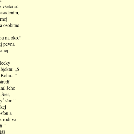
e všetci sú
nasadením,
rnej
ba osobitne
ťou na oko.“
ej pevná
vanej
lecky
ubjektu: „S
 Bohu...“
tredí
dní. Jeho
„Šiel,
byť sám.“
skej
sťou a
k rodí vo
ň!“
iáš