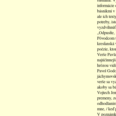
informácie o
básnikmi v 
ale ich text
potreby, is
vyzdvihnúť 
„Odpusťte, 
Pôvodcom tý
kresťanská 
poézie, ktor
Verše Pavl
najúčinnejš
hrôzou vidí
Pavol Godov
jáchymovský
verše sa vy
akoby sa bá
Vojtech Jen
premeny, zo
odhodlaním 
mne, / keď 
V poznámke