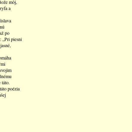
Bože môj,
zyfa a
islava
jnú
až po
 „Pri piesni
jasné,
pomáha
ými
 svojim
úplnému
 táto.
táto poézia
šej