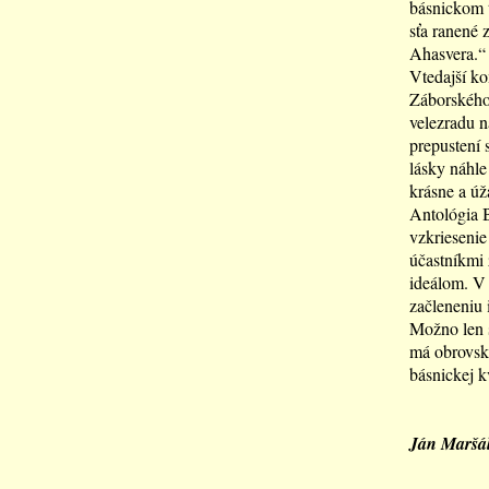
básnickom t
sťa ranené z
Ahasvera.“
Vtedajší ko
Záborského.
velezradu n
prepustení 
lásky náhle
krásne a úž
Antológia B
vzkriesenie 
účastníkmi 
ideálom. V 
začleneniu 
Možno len s
má obrovskú
básnickej kv
Ján Maršá