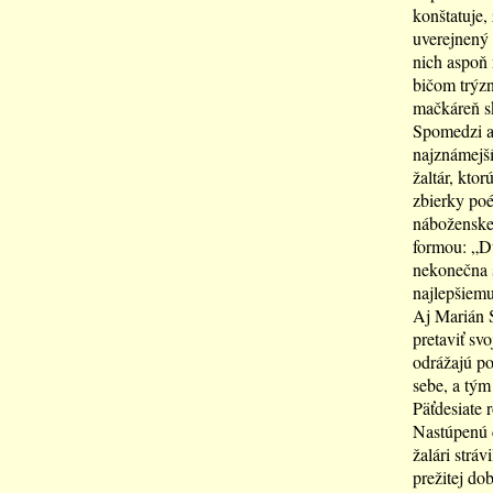
konštatuje,
uverejnený 
nich aspoň 
bičom trýzn
mačkáreň sk
Spomedzi au
najznámejší
žaltár, ktor
zbierky poé
náboženskej
formou: „Du
nekonečna s
najlepšiemu 
Aj Marián S
pretaviť sv
odrážajú po
sebe, a tým
Päťdesiate 
Nastúpenú c
žalári stráv
prežitej do