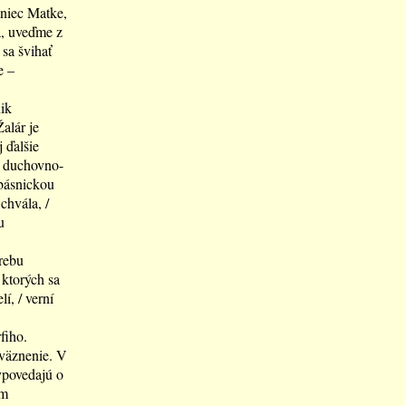
eniec Matke,
a, uveďme z
 sa švihať
e –
ik
alár je
j ďalšie
ti duchovno-
 básnickou
chvála, /
u
rebu
 ktorých sa
í, / verní
fiho.
uväznenie. V
vypovedajú o
om