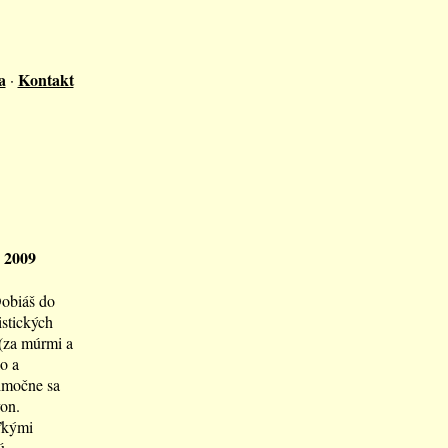
a
Kontakt
·
 2009
Dobiáš do
istických
 (za múrmi a
o a
nimočne sa
von.
oľkými
ú