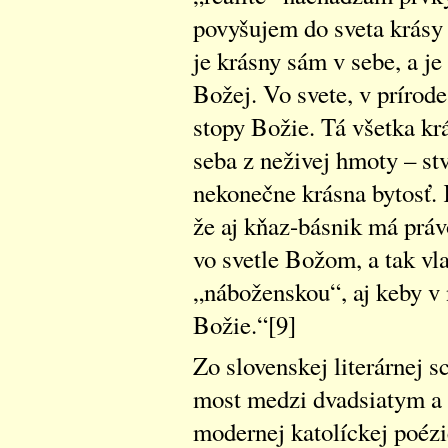
povyšujem do sveta krásy 
je krásny sám v sebe, a j
Božej. Vo svete, v prírod
stopy Božie. Tá všetka k
seba z neživej hmoty – st
nekonečne krásna bytosť.
že aj kňaz-básnik má práv
vo svetle Božom, a tak vl
„náboženskou“, aj keby v 
Božie.“[9]
Zo slovenskej literárnej sc
most medzi dvadsiatym a
modernej katolíckej poézie