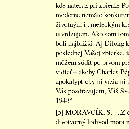
kde nateraz pri zbierke P
moderne nemáte konkurenc
životným i umeleckým kré
utvrdzujem. Ako som tomu
boli najbližší. Aj Dilong k
poslednej Vašej zbierke, i
môžem súdiť po prvom pre
vidieť – akoby Charles Pé
apokalyptickými víziami 
Vás pozdravujem, Váš Svet
1948“
[5] MORAVČÍK, Š. : „Z di
divotvorný lodivod mora m