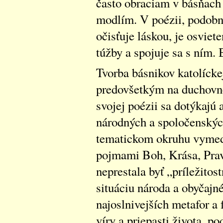
často obraciam v básňach 
modlím. V poézii, podobn
očisťuje láskou, je osviet
túžby a spojuje sa s ním. 
Tvorba básnikov katolícke
predovšetkým na duchovné
svojej poézii sa dotýkajú 
národných a spoločenských
tematickom okruhu vyme
pojmami Boh, Krása, Prav
neprestala byť „príležitos
situáciu národa a obyčajn
najoslnivejších metafor a 
víry a priepasti života, 