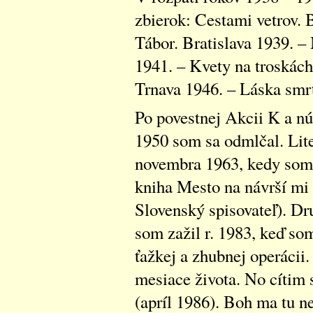
zbierok: Cestami vetrov. 
Tábor. Bratislava 1939. –
1941. – Kvety na troskách
Trnava 1946. – Láska smrť
Po povestnej Akcii K a nú
1950 som sa odmlčal. Lite
novembra 1963, kedy som 
kniha Mesto na návrší mi v
Slovenský spisovateľ). Dru
som zažil r. 1983, keď so
ťažkej a zhubnej operácii.
mesiace života. No cítim
(apríl 1986). Boh ma tu n