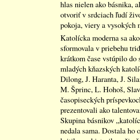
hlas nielen ako básnika, al
otvoriť v srdciach ľudí ž
pokoja, viery a vysokých 
Katolícka moderna sa ako
sformovala v priebehu trid
krátkom čase vstúpilo do s
mladých kňazských katolíc
Dilong, J. Haranta, J. Sila
M. Šprinc, L. Hohoš, Slav
časopiseckých príspevkoch
prezentovali ako talentov
Skupina básnikov „katolíc
nedala sama. Dostala ho o