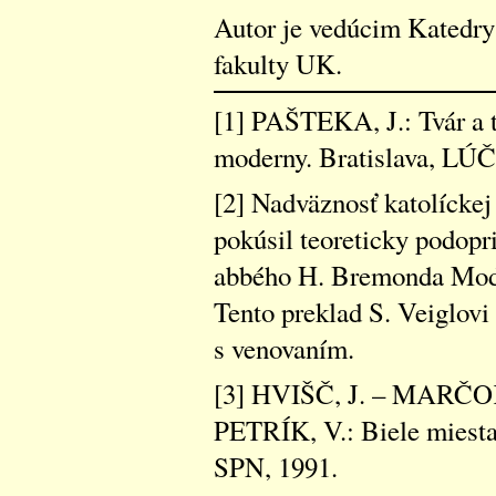
Autor je vedúcim Katedry
fakulty UK.
[1] PAŠTEKA, J.: Tvár a t
moderny. Bratislava, LÚČ,
[2] Nadväznosť katolíckej
pokúsil teoreticky podopr
abbého H. Bremonda Modli
Tento preklad S. Veiglovi
s venovaním.
[3] HVIŠČ, J. – MARČO
PETRÍK, V.: Biele miesta v
SPN, 1991.