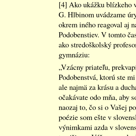
[4] Ako ukážku blízkeho vz
G. Hlbinom uvádzame úryv
okrem iného reagoval aj 
Podobenstiev. V tomto čas
ako stredoškolský profeso
gymnáziu:
„Vzácny priateľu, prekvap
Podobenstvá, ktorú ste mi
ale najmä za krásu a ducha
očakávate odo mňa, aby s
naozaj to, čo si o Vašej p
poézie som ešte v slovens
výnimkami azda v slovensk