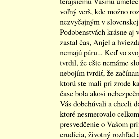
terajšiemu Vášmu umeleck
voľný verš, kde možno ro
nezvyčajným v slovenskej 
Podobenstvách krásne aj v
zastal čas, Anjel a hviezd
nemajú páru... Keď vo svoj
tvrdil, že ešte nemáme sl
nebojím tvrdiť, že začína
ktorú ste mali pri zrode 
čase bola akosi nebezpečne
Vás dobehúvali a chceli d
ktoré nesmerovalo celkom
presvedčenie o Vašom pri
erudícia, životný rozhľad 