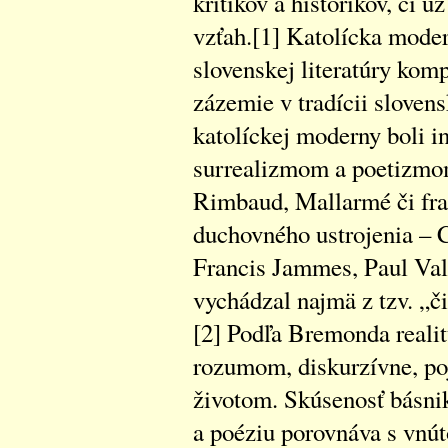
kritikov a historikov, či u
vzťah.[1] Katolícka mode
slovenskej literatúry ko
zázemie v tradícii sloven
katolíckej moderny boli i
surrealizmom a poetizmom
Rimbaud, Mallarmé či fr
duchovného ustrojenia – C
Francis Jammes, Paul Val
vychádzal najmä z tzv. „č
[2] Podľa Bremonda reali
rozumom, diskurzívne, poj
životom. Skúsenosť básni
a poéziu porovnáva s vnú