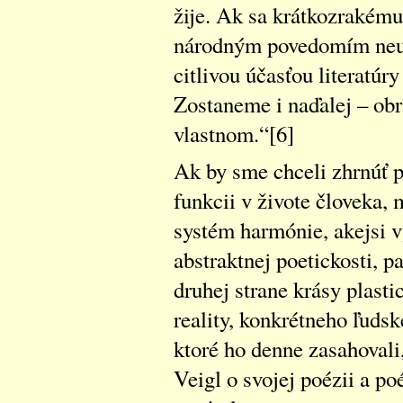
žije. Ak sa krátkozrakém
národným povedomím neuro
citlivou účasťou literatúr
Zostaneme i naďalej – ob
vlastnom.“[6]
Ak by sme chceli zhrnúť po
funkcii v živote človeka, 
systém harmónie, akejsi v
abstraktnej poetickosti, p
druhej strane krásy plastic
reality, konkrétneho ľudsk
ktoré ho denne zasahovali,
Veigl o svojej poézii a p