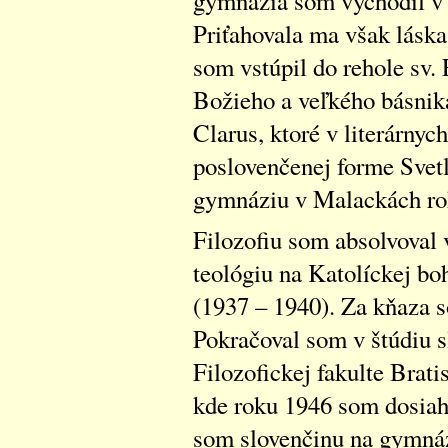
gymnázia som vychodil v
Priťahovala ma však lásk
som vstúpil do rehole sv. 
Božieho a veľkého básnik
Clarus, ktoré v literárny
poslovenčenej forme Svet
gymnáziu v Malackách ro
Filozofiu som absolvoval 
teológiu na Katolíckej boh
(1937 – 1940). Za kňaza s
Pokračoval som v štúdiu sl
Filozofickej fakulte Brati
kde roku 1946 som dosiaho
som slovenčinu na gymná