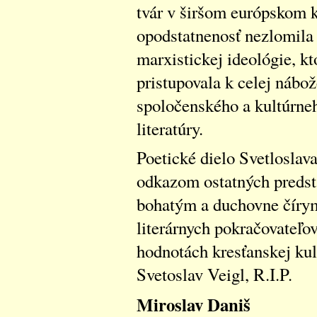
tvár v širšom európskom k
opodstatnenosť nezlomila 
marxistickej ideológie, kt
pristupovala k celej nábo
spoločenského a kultúrneh
literatúry.
Poetické dielo Svetloslava
odkazom ostatných predsta
bohatým a duchovne čírym
literárnych pokračovateľov
hodnotách kresťanskej kul
Svetoslav Veigl, R.I.P.
Miroslav Daniš