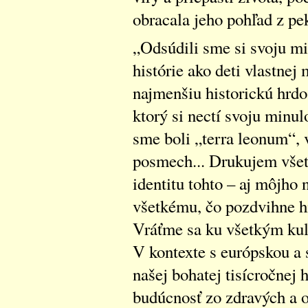
obracala jeho pohľad z pe
„Odsúdili sme si svoju min
histórie ako deti vlastne
najmenšiu historickú hrdo
ktorý si nectí svoju minulo
sme boli „terra leonum“, 
posmech... Drukujem vše
identitu tohto – aj môjho
všetkému, čo pozdvihne h
Vráťme sa ku všetkým kul
V kontexte s európskou a 
našej bohatej tisícročnej 
budúcnosť zo zdravých a 