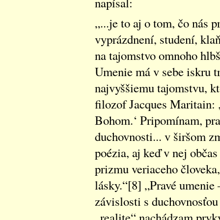
napísal:
„...je to aj o tom, čo nás 
vyprázdnení, studení, klaň
na tajomstvo omnoho hlbši
Umenie má v sebe iskru t
najvyššiemu tajomstvu, k
filozof Jacques Maritain: 
Bohom.‘ Pripomínam, prav
duchovnosti... v širšom z
poézia, aj keď v nej občas
prizmu veriaceho človeka,
lásky.“[8] „Pravé umenie –
závislosti s duchovnosťou 
„realite“ nachádzam prvky