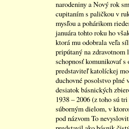
narodeniny a Nový rok sme
cupitaním s paličkou v ru
mysľou a pohárikom ried
januára tohto roku ho vša
ktorá mu odobrala veľa sí
pripútaný na zdravotnom l
schopnosť komunikovať s 
predstaviteľ katolíckej m
duchovné posolstvo plné v
desiatok básnických zbier
1938 – 2006 (z toho sú tri
súborným dielom, v ktoro
pod názvom To nevyslovite
predstavil ako básnik čist