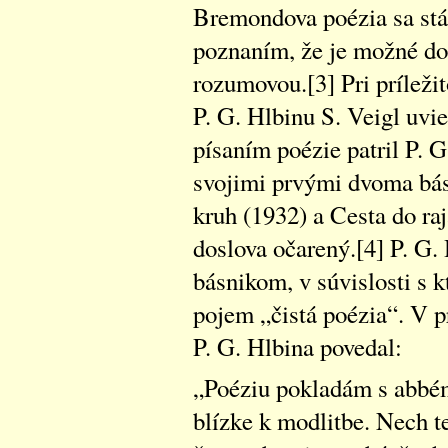
Bremondova poézia sa st
poznaním, že je možné dos
rozumovou.[3] Pri príležit
P. G. Hlbinu S. Veigl uvi
písaním poézie patril P. 
svojimi prvými dvoma bá
kruh (1932) a Cesta do ra
doslova očarený.[4] P. G
básnikom, v súvislosti s k
pojem „čistá poézia“. V p
P. G. Hlbina povedal:
„Poéziu pokladám s abbé
blízke k modlitbe. Nech t