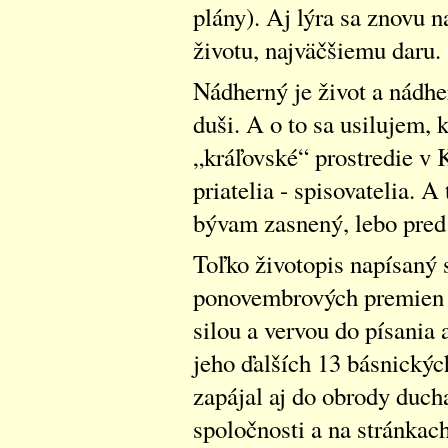
plány). Aj lýra sa znovu 
životu, najväčšiemu daru.
Nádherný je život a nádhe
duši. A o to sa usilujem,
„kráľovské“ prostredie v K
priatelia - spisovatelia. A 
bývam zasnený, lebo pred
Toľko životopis napísaný
ponovembrových premien s
silou a vervou do písania 
jeho ďalších 13 básnickýc
zapájal aj do obrody duch
spoločnosti a na stránkac