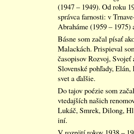
(1947 – 1949). Od roku 19
správca farnosti: v Trnave
Abraháme (1959 – 1975) a 
Básne som začal písať ak
Malackách. Prispieval so
časopisov Rozvoj, Svojeť 
Slovenské pohľady, Elán, 
svet a ďalšie.
Do tajov poézie som začal
vtedajších našich renomo
Lukáč, Smrek, Dilong, Hlb
iní.
V rozpätí rokov 1938 – 1