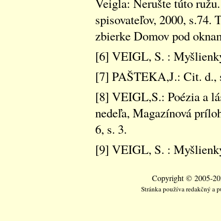
Veigla: Nerušte túto ružu
spisovateľov, 2000, s.74.
zbierke Domov pod oknam
[6] VEIGL, S. : Myšlienky
[7] PAŠTEKA,J.: Cit. d., 
[8] VEIGL,S.: Poézia a lá
nedeľa, Magazínová príloh
6, s. 3.
[9] VEIGL, S. : Myšlienky
Copyright © 2005-202
Stránka používa redakčný a 