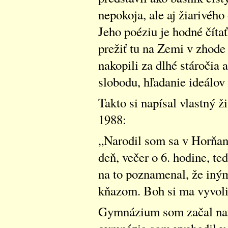
nepokoja, ale aj žiarivéh
Jeho poéziu je hodné čítať
prežiť tu na Zemi v zhode s
nakopili za dlhé stáročia a
slobodu, hľadanie ideálov
Takto si napísal vlastný ž
1988:
„Narodil som sa v Horňano
deň, večer o 6. hodine, t
na to poznamenal, že iným
kňazom. Boh si ma vyvolil
Gymnázium som začal navš