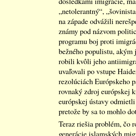
dôsledkami imigrácie, mal
„netolerantný“, „šovinista“
na západe odvážili nerešp
známy pod názvom politica
programu boj proti imigrác
bežného populistu, akým j
robili kvôli jeho antiimig
uvaľovali po vstupe Haid
rezolúciách Európskeho p
rovnaký zdroj európskej k
európskej ústavy odmietli
pretože by sa to mohlo do
Teraz riešia problém, čo r
generácie islamských mig