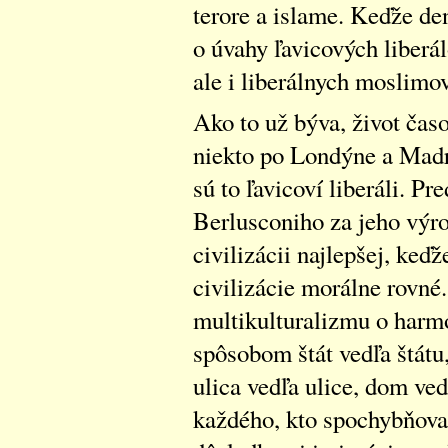
terore a islame. Keďže de
o úvahy ľavicových liberá
ale i liberálnych moslimov
Ako to už býva, život čas
niekto po Londýne a Madr
sú to ľavicoví liberáli. P
Berlusconiho za jeho výro
civilizácii najlepšej, keďž
civilizácie morálne rovné.
multikulturalizmu o harmo
spôsobom štát vedľa štátu,
ulica vedľa ulice, dom ved
každého, kto spochybňoval