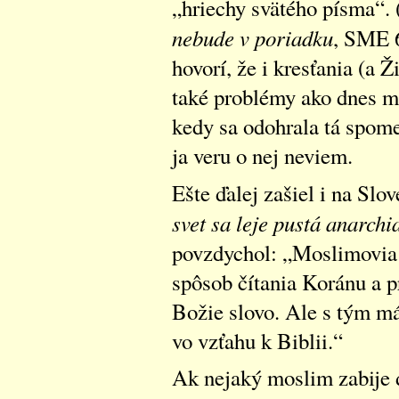
„hriechy svätého písma“. 
nebude v poriadku
, SME 6
hovorí, že i kresťania (a 
také problémy ako dnes m
kedy sa odohrala tá spome
ja veru o nej neviem.
Ešte ďalej zašiel i na Sl
svet sa leje pustá anarchi
povzdychol: „Moslimovia 
spôsob čítania Koránu a pr
Božie slovo. Ale s tým m
vo vzťahu k Biblii.“
Ak nejaký moslim zabije de