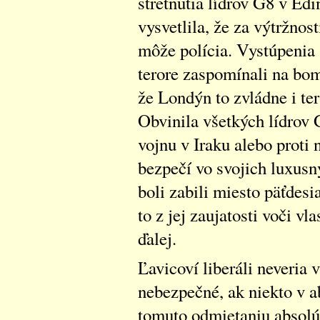
stretnutia lídrov G8 v Edi
vysvetlila, že za výtržnos
môže polícia. Vystúpenia 
terore zaspomínali na bom
že Londýn to zvládne i te
Obvinila všetkých lídrov G
vojnu v Iraku alebo proti 
bezpečí vo svojich luxusn
boli zabili miesto päťdesi
to z jej zaujatosti voči v
ďalej.
Ľavicoví liberáli neveria 
nebezpečné, ak niekto v a
tomuto odmietaniu absolút