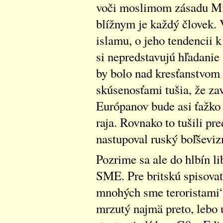
voči moslimom zásadu Mil
blížnym je každý človek. 
islamu, o jeho tendencii 
si nepredstavujú hľadanie
by bolo nad kresťanstvom
skúsenosťami tušia, že za
Európanov bude asi ťažk
raja. Rovnako to tušili pr
nastupoval ruský boľševi
Pozrime sa ale do hlbín li
SME. Pre britskú spisova
mnohých sme teroristami“,
mrzutý najmä preto, lebo 