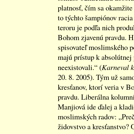
platnosť, čím sa okamžite
to týchto šampiónov racia
teroru je podľa nich produ
Bohom zjavenú pravdu. Ha
spisovateľ moslimského pô
majú prístup k absolútnej 
Karneval k
neexistovali.“ (
20. 8. 2005). Tým už samo
kresťanov, ktorí veria v B
pravdu. Liberálna kolumn
Manjiová ide ďalej a klad
moslimských radov: „Prečo
židovstvo a kresťanstvo? O