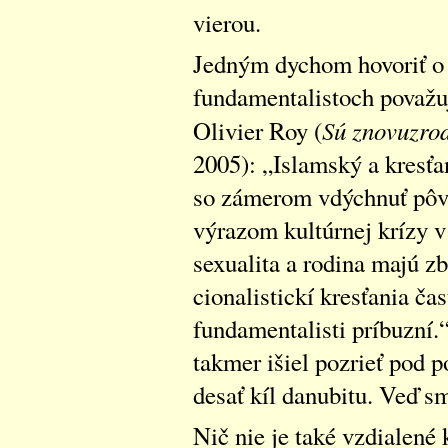
vierou.
Jedným dychom hovoriť o 
fundamentalistoch považuj
Sú znovuzrod
Olivier Roy (
2005): „Islamský a kresť
so zámerom vdýchnuť pôv
výrazom kultúrnej krízy v 
sexualita a rodina majú z
cionalistickí kresťania ča
fundamentalisti príbuzní.“
takmer išiel pozrieť pod p
desať kíl danubitu. Veď sm
Nič nie je také vzdialené 