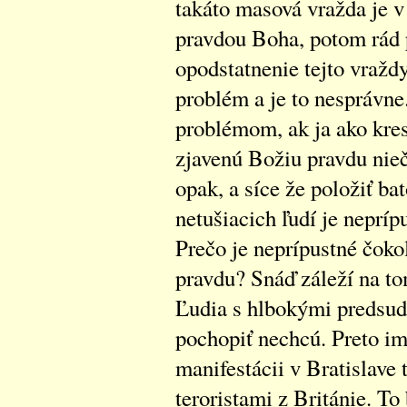
takáto masová vražda je v
pravdou Boha, potom rád 
opodstatnenie tejto vražd
problém a je to nesprávne
problémom, ak ja ako kre
zjavenú Božiu pravdu nieč
opak, a síce že položiť b
netušiacich ľudí je nepríp
Prečo je neprípustné čoko
pravdu? Snáď záleží na to
Ľudia s hlbokými predsud
pochopiť nechcú. Preto im
manifestácii v Bratislave 
teroristami z Británie. T