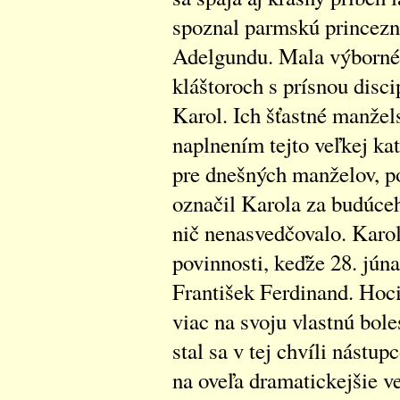
spoznal parmskú princeznú
Adelgundu. Mala výborné 
kláštoroch s prísnou disc
Karol. Ich šťastné manžel
naplnením tejto veľkej ka
pre dnešných manželov, p
označil Karola za budúce
nič nenasvedčovalo. Karola
povinnosti, keďže 28. júna
František Ferdinand. Hoci
viac na svoju vlastnú bole
stal sa v tej chvíli nástu
na oveľa dramatickejšie ve