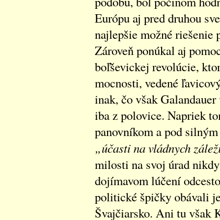
podobu, bol počinom hodn
Európu aj pred druhou sv
najlepšie možné riešenie p
Zároveň ponúkal aj pomocn
boľševickej revolúcie, kt
mocnosti, vedené ľavicový
inak, čo však Galandauer
iba z polovice. Napriek t
panovníkom a pod silným 
„účasti na vládnych zálež
milosti na svoj úrad nikd
dojímavom lúčení odcesto
politické špičky obávali je
Švajčiarsko. Ani tu však K