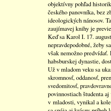
objektívny pohľad histori
českého panovníka, bez zb
ideologických nánosov. Ta
zaujímavej knihy je previ
Keď sa Karol I. 17. augus
nepravdepodobné, žeby sa
však nemožno predvídať. 
habsburskej dynastie, dos
Už v mladom veku sa ukaz
skromnosť, oddanosť, pren
svedomitosť, pravdovravn
povinnostiach študenta aj
v mladosti, vynikal a kol
sa spája aj krásny príbeh