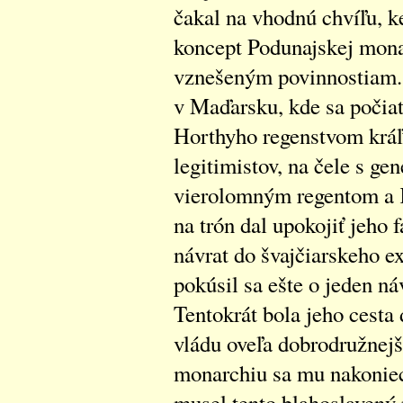
čakal na vhodnú chvíľu, k
koncept Podunajskej monar
vznešeným povinnostiam. N
v Maďarsku, kde sa počia
Horthyho regenstvom kráľo
legitimistov, na čele s g
vierolomným regentom a K
na trón dal upokojiť jeho 
návrat do švajčiarskeho ex
pokúsil sa ešte o jeden náv
Tentokrát bola jeho cesta
vládu oveľa dobrodružnejš
monarchiu sa mu nakoniec
musel tento blahoslavený 