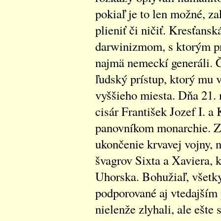
pokiaľ je to len možné, za
plieniť či ničiť. Kresťansk
darwinizmom, s ktorým p
najmä nemeckí generáli. 
ľudský prístup, ktorý mu v
vyššieho miesta. Dňa 21. 
cisár František Jozef I. a
panovníkom monarchie. Z t
ukončenie krvavej vojny, 
švagrov Sixta a Xaviera, k
Uhorska. Bohužiaľ, všetky
podporované aj vtedajší
nielenže zlyhali, ale ešte