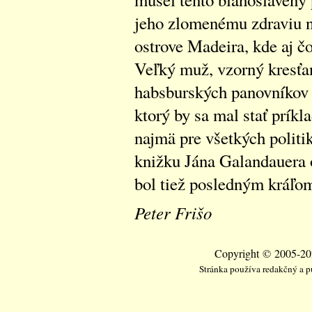
jeho zlomenému zdraviu 
ostrove Madeira, kde aj čo
Veľký muž, vzorný kresťan
habsburských panovníkov t
ktorý by sa mal stať prík
najmä pre všetkých politik
knižku Jána Galandauera 
bol tiež posledným kráľom
Peter Frišo
Copyright © 2005-202
Stránka používa redakčný a 