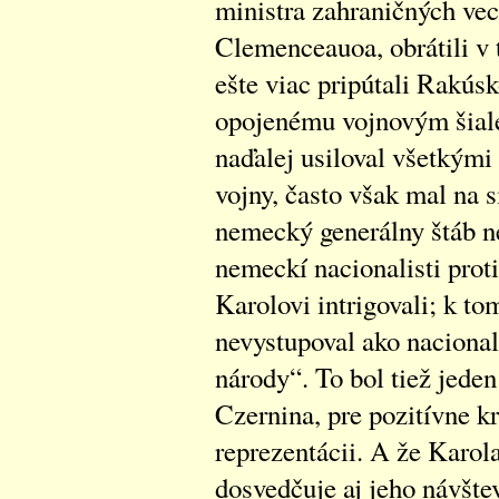
ministra zahraničných vec
Clemenceauoa, obrátili v t
ešte viac pripútali Rak
opojenému vojnovým šial
naďalej usiloval všetkým
vojny, často však mal na s
nemecký generálny štáb ne
nemeckí nacionalisti prot
Karolovi intrigovali; k to
nevystupoval ako nacional
národy“. To bol tiež jede
Czernina, pre pozitívne k
reprezentácii. A že Karol
dosvedčuje aj jeho návšte