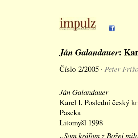
: Kar
Ján Galandauer
Peter Friš
Číslo 2/2005 ·
Ján Galandauer
Karel I. Poslední český kr
Paseka
Litomyšl 1998
„Som kráľom z Božej milos