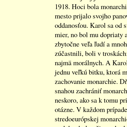
1918. Hoci bola monarchia
mesto prijalo svojho pano
oddanosťou. Karol sa od s
mier, no bol mu dopriaty 
zbytočne veľa ľudí a mnohé
zúčastnili, boli v troskác
najmä morálnych. A Karol
jednu veľkú bitku, ktorá 
zachovanie monarchie. Dňa
snahou zachrániť monarchiu
neskoro, ako sa k tomu pri
otázne. V každom prípade
stredoeurópskej monarchie