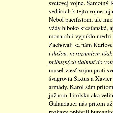
svetovej vojne. Samotný K
vedúcich k tejto vojne nij
Nebol pacifistom, ale mier
vždy hlboko kresťanské, aj
monarchii vypuklo medzi 
Zachovali sa nám Karlove
i dušou, nerozumiem však t
príbuzných tiahnuť do voj
musel viesť vojnu proti s
švagrovia Sixtus a Xavier
armády. Karol sám pritom
južnom Tirolsku ako veli
Galandauer nás pritom už 
rozkazy oplývali humanitou