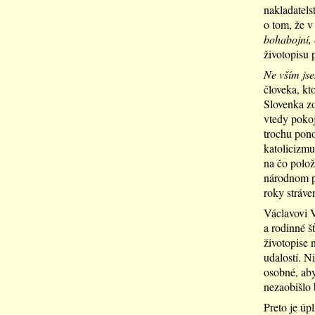
nakladatels
o tom, že v
bohabojní, 
životopisu 
Ne vším jse
človeka, kt
Slovenka zo
vtedy pokoj
trochu pono
katolicizmu
na čo polož
národnom po
roky stráve
Václavovi V
a rodinné š
životopise 
udalostí. N
osobné, aby 
nezaobišlo 
Preto je úp