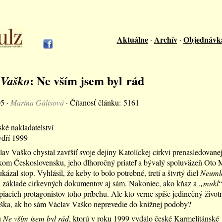
Aktuálne
Archív
Objednávk
·
·
: Ne vším jsem byl rád
 Vaško
05 ·
Marína Gálisová
· Čítanosť článku: 5161
ké nakladatelství
ydří 1999
av Vaško chystal zavŕšiť svoje dejiny Katolíckej cirkvi prenasledovanej
kom Československu, jeho dlhoročný priateľ a bývalý spoluväzeň Oto
kázal stop. Vyhlásil, že keby to bolo potrebné, tretí a štvrtý diel
Neuml
a základe cirkevných dokumentov aj sám. Nakoniec, ako kňaz a
„mukl
“
piacich protagonistov toho príbehu. Ale kto verne spíše jedinečný život
ška, ak ho sám Václav Vaško neprevedie do knižnej podoby?
u
Ne vším jsem byl rád
, ktorú v roku 1999 vydalo české Karmelitánské