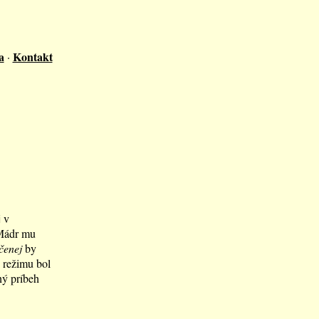
a
Kontakt
·
 v
 Mádr mu
čenej
by
 režimu bol
ný príbeh