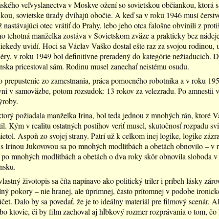
ského veľvyslanectva v Moskve ožení so sovietskou občiankou, ktorá 
íčkou, sovietske úrady dvíhajú obočie. A keď sa v roku 1946 musí čerstv
nastávajúci otec vrátiť do Prahy, lebo jeho otca falošne obvinili z proti
eho tehotná manželka zostáva v Sovietskom zväze a prakticky bez nádeje
iekedy uvidí. Hoci sa Václav Vaško dostal ešte raz za svojou rodinou, 
éry, v roku 1949 bol definitívne preradený do kategórie nežiaducich. 
ska pricestoval sám. Rodinu musel zanechať neistému osudu.
 prepustenie zo zamestnania, práca pomocného robotníka a v roku 195
ni v samoväzbe, potom rozsudok: 13 rokov za velezradu. Po amnestii 
ýroby.
torý požiadala manželka Irina, bol teda jednou z mnohých rán, ktoré V
il. Kým v realitu ostatných postihov veriť musel, skutočnosť rozpadu sv
etol. Aspoň zo svojej strany. Patrí už k celkom inej logike, logike zázr
s Irinou Jukovovou sa po mnohých modlitbách a obetách obnovilo – v 
 po mnohých modlitbách a obetách o dva roky skôr obnovila sloboda v
nsku.
lastný životopis sa číta napínavo ako politický triler i príbeh lásky zár
lný pokory – nie hranej, ale úprimnej, často prítomnej v podobe ironick
účet. Dalo by sa povedať, že je to ideálny materiál pre filmový scenár. Al
bo ktovie, či by film zachoval aj hĺbkový rozmer rozprávania o tom, čo