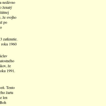
sa nedávno
o ženatý
štátnej
, že svojho
už po
Do
3 zatknutie.
v roku 1960
áclav
iatostného
akov, že
roku 1991.
oveň. Tento
ého žartu
e len
 Boh