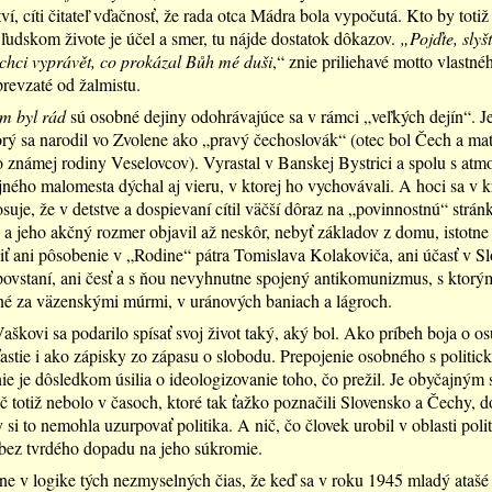
tví, cíti čitateľ vďačnosť, že rada otca Mádra bola vypočutá. Kto by toti
 ľudskom živote je účel a smer, tu nájde dostatok dôkazov.
„Pojďte, slyšt
chci vyprávět, co prokázal Bůh mé duši
,“ znie priliehavé motto vlastné
prevzaté od žalmistu.
m byl rád
sú osobné dejiny odohrávajúce sa v rámci „veľkých dejín“. Je
orý sa narodil vo Zvolene ako „pravý čechoslovák“ (otec bol Čech a ma
 známej rodiny Veselovcov). Vyrastal v Banskej Bystrici a spolu s atm
ného malomesta dýchal aj vieru, v ktorej ho vychovávali. A hoci sa v 
suje, že v detstve a dospievaní cítil väčší dôraz na „povinnostnú“ strán
 a jeho akčný rozmer objavil až neskôr, nebyť základov z domu, istotne
iť ani pôsobenie v „Rodine“ pátra Tomislava Kolakoviča, ani účasť v 
vstaní, ani česť a s ňou nevyhnutne spojený antikomunizmus, s ktorý
né za väzenskými múrmi, v uránových baniach a lágroch.
aškovi sa podarilo spísať svoj život taký, aký bol. Ako príbeh boja o o
ťastie i ako zápisky zo zápasu o slobodu. Prepojenie osobného s politic
nie je dôsledkom úsilia o ideologizovanie toho, čo prežil. Je obyčajným
ič totiž nebolo v časoch, ktoré tak ťažko poznačili Slovensko a Čechy, d
si to nemohla uzurpovať politika. A nič, čo človek urobil v oblasti polit
bez tvrdého dopadu na jeho súkromie.
lne v logike tých nezmyselných čias, že keď sa v roku 1945 mladý atašé