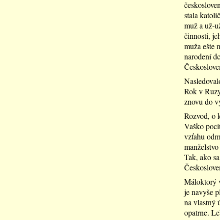
českosloven
stala katol
muž a už-už 
činnosti, j
muža ešte n
narodení dc
Českosloven
Nasledovalo
Rok v Ruzy
znovu do v
Rozvod, o k
Vaško pocít
vzťahu odmi
manželstvo 
Tak, ako sa
Českoslove
Máloktorý v
je navyše p
na vlastný 
opatrne. Le