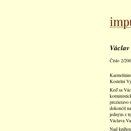
Václav
Číslo 2/20
Karmelitáns
Kostelní V
Keď sa Václ
komunistic
prezieravo u
dokončil n
jedným z tr
Václava Va
Nad kniho