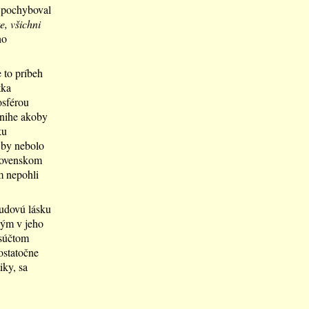
ž pochyboval
e, všichni
ho
 to príbeh
tka
osférou
knihe akoby
ku
 by nebolo
Slovenskom
m nepohli
sudovú lásku
kým v jeho
 súčtom
ostatočne
iky, sa