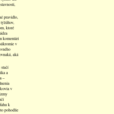
stavnosti,
é pravidlo,
 týždňov,
om, ktoré
hádza
om komentári
 súkromie v
tavného
rovnaká, aká
 stačí
áka a
a –
lnenia
dcovia v
nizmy
nčí
ťahu k
oto pohodlie