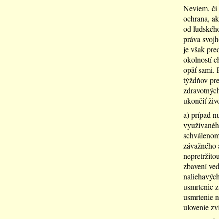
Neviem, či 
ochrana, ak
od ľudského
práva svojh
je však pre
okolností c
opäť sami. 
týždňov pre
zdravotných
ukončiť živ
a) prípad n
využívaného
schválenom 
závažného a
nepretržito
zbavení ved
naliehavých
usmrtenie zv
usmrtenie n
ulovenie z