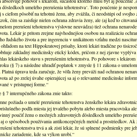
a absolvuje pohovor s lekárom, súčasťou ktorého musí byť aj poučenie 
 dôsledkoch umelého prerušenia tehotenstva‘. Toto poučenie je nespor
 s cieľom pôsobiť na tehotnú ženu, aby zvážila, či neodstúpi od svojho
rok, čím sa zaisťuje nielen ochrana zdravia ženy, ale (aj keď to citovaná
melom prerušení tehotenstva výslovne neuvádza) tiež ochrana nenarod
vota. Lekár je pritom zrejme najvhodnejšou osobou na realizáciu ochra
o ľudského života a pre ingerenciu v unikátnom vzťahu medzi nascitu
 ohľadom na text Hippokratovej prísahy, ktorú lekári tradične po tisícroč
obňuje základný medicínsky etický kódex, pričom z nej zjavne vyplýva
hlas lekárskeho stavu s prerušením tehotenstva. Po pohovore s lekárom
kroku (§ 7) a následne uhradiť poplatok v zmysle § 11 zákona o umelom
. Platná úprava teda zaručuje, že vôľa ženy preváži nad ochranou nena
vota až po zrelej úvahe opierajúcej sa aj o relevantné medicínske infor
vané v prístupnej forme.“
 § 7 interrupčného zákona znie takto:
ne požiada o umelé prerušenie tehotenstva ženského lekára zdravotní
príslušného podľa miesta jej trvalého pobytu alebo miesta pracoviska ale
ovinný poučiť ženu o možných zdravotných dôsledkoch umelého preruše
 aj o spôsoboch používania antikoncepčných metód a prostriedkov. Ak 
ušení tehotenstva trvá a ak zistí lekár, že sú splnené podmienky pre j
tnícke zariadenie, kde sa výkon urobí.“