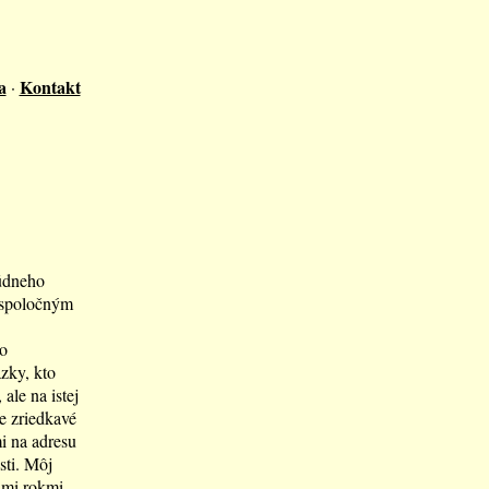
a
Kontakt
·
súdneho
j spoločným
čo
zky, kto
ale na istej
je zriedkavé
i na adresu
sti. Môj
mimi rokmi