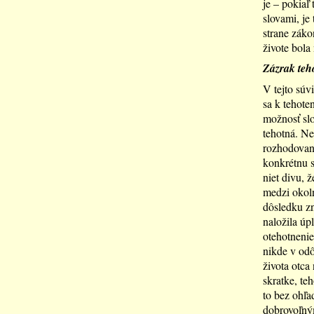
je – pokiaľ
slovami, je
strane záko
živote bola
Zázrak teh
V tejto súv
sa k tehote
možnosť slo
tehotná. Ne
rozhodovani
konkrétnu s
niet divu, 
medzi okoln
dôsledku zn
naložila úp
otehotneni
nikde v od
života otca
skratke, te
to bez ohľad
dobrovoľným