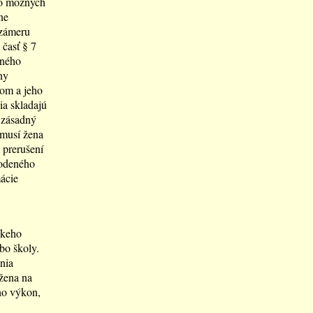
‚o možných
ne
 zámeru
 časť § 7
eného
ny
rom a jeho
ia skladajú
 zásadný
 musí žena
 prerušení
rodeného
mácie
ckeho
bo školy.
nia
žena na
eho výkon,