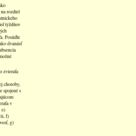
ako
 na rozdiel
stníckeho
ásť týždňov
ných
ľa. Posúďte
ako dvanásť
absencia
 možné
o zvieraťa
ej choroby,
e spojené s
zajúcom
eraťa v
 e)
i, f)
vosť, g)