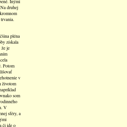
bené. Inými
. Na druhej
 súkromnom
trvania.
čšina pléna
oby získala
 že je
vaním
cela
é. Potom
lišovať
ehotnenie v
m životom
napríklad
Rovnako som
rodinného
u. V
nej sféry, a
nými
 či ide o