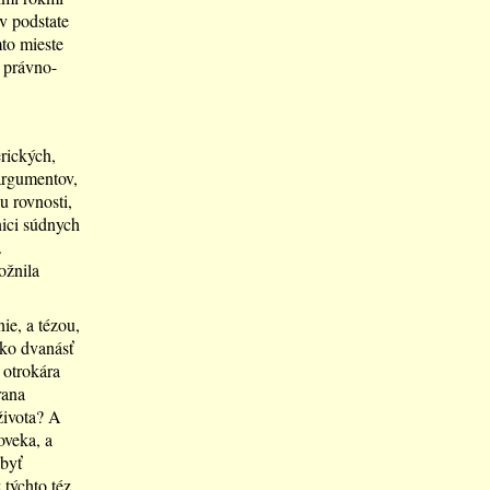
v podstate
mto mieste
 právno-
rických,
argumentov,
u rovnosti,
nici súdnych
.
ožnila
nie, a tézou,
ako dvanásť
 otrokára
rana
života? A
oveka, a
byť
 týchto téz