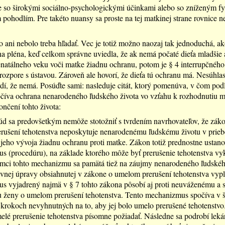
 so širokými sociálno-psychologickými účinkami alebo so zníženým f
pohodlím. Pre takéto nuansy sa proste na tej matkinej strane rovnice n
ani nebolo treba hľadať. Vec je totiž možno naozaj tak jednoduchá, ak
a pléna, keď celkom správne uviedla, že ak nemá počaté dieťa mladšie
natálneho veku voči matke žiadnu ochranu, potom je § 4 interrupčnéh
rozpore s ústavou. Zároveň ale hovorí, že dieťa tú ochranu má. Nesúhla
dí, že nemá. Posúďte sami: nasleduje citát, ktorý pomenúva, v čom pod
číva ochrana nenarodeného ľudského života vo vzťahu k rozhodnutiu m
nčení tohto života:
d sa predovšetkým nemôže stotožniť s tvrdením navrhovateľov, že zák
rušení tehotenstva neposkytuje nenarodenému ľudskému životu v prie
jeho vývoja žiadnu ochranu proti matke. Zákon totiž prednostne ustano
 (procedúru), na základe ktorého môže byť prerušenie tehotenstva vy
ámci tohto mechanizmu sa pamätá tiež na záujmy nenarodeného ľudskéh
vnej úpravy obsiahnutej v zákone o umelom prerušení tehotenstva vypl
s vyjadrený najmä v § 7 tohto zákona pôsobí aj proti neuváženému a 
u ženy o umelom prerušení tehotenstva. Tento mechanizmus spočíva v 
krokoch nevyhnutných na to, aby jej bolo umelo prerušené tehotenstvo
elé prerušenie tehotenstva písomne požiadať. Následne sa podrobí lek