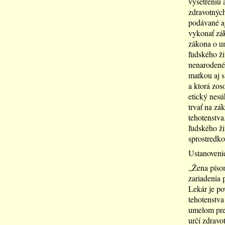
vyšetreniu 
zdravotných
podávané aj
vykonať zák
zákona o u
ľudského ži
nenarodenéh
matkou aj s
a ktorá zos
etický nesú
trvať na zá
tehotenstva
ľudského ži
sprostredko
Ustanovenie
„Žena písom
zariadenia 
Lekár je p
tehotenstva
umelom prer
určí zdravo