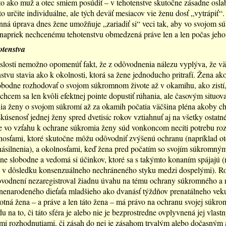
 to ako muž a otec smiem posúdiť – v tehotenstve skutočne zásadne osla
 to určite individuálne, ale tých deväť mesiacov vie ženu dosť „vytrápiť“
nná úprava dnes žene umožňuje „zariadiť si“ veci tak, aby vo svojom
 napriek nechcenému tehotenstvu obmedzená práve len a len počas jeho 
otenstva
islosti nemožno opomenúť fakt, že z odôvodnenia nálezu vyplýva, že vä
nstvu stavia ako k okolnosti, ktorá sa žene jednoducho pritrafí. Žena ak
bodne rozhodovať o svojom súkromnom živote až v okamihu, ako zistí,
chcem sa len kvôli efektnej pointe dopustiť rúhania, ale časovým situo
a ženy o svojom súkromí až za okamih počatia väčšina pléna akoby ch
kúsenosť jednej ženy spred dvetisíc rokov vztiahnuť aj na všetky ostatn
že vo vzťahu k ochrane súkromia ženy súd vonkoncom necíti potrebu roz
osťami, ktoré skutočne môžu odôvodniť zvýšenú ochranu (napríklad ot
ásilnenia), a okolnosťami, keď žena pred počatím so svojím súkromný
lne slobodne a vedomá si účinkov, ktoré sa s takýmto konaním spájajú (
e v dôsledku konsenzuálneho nechráneného styku medzi dospelými). 
ôvodnení nezaregistroval žiadnu úvahu na tému ochrany súkromného a 
 nenarodeného dieťaťa mladšieho ako dvanásť týždňov prenatálneho vek
hotná žena – a práve a len táto žena – má právo na ochranu svojej súkrom
u na to, či táto sféra je alebo nie je bezprostredne ovplyvnená jej vlast
i rozhodnutiami, či zásah do nej je zásahom trvalým alebo dočasným a