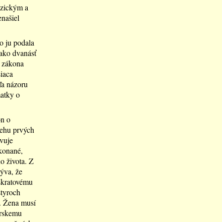
yzickým a
enašiel
o ju podala
 ako dvanásť
o zákona
siaca
ľa názoru
atky o
on o
behu prvých
vuje
konané,
o života. Z
ýva, že
skratovému
štyroch
. Žena musí
árskemu