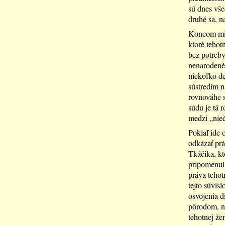
sú dnes vše
druhé sa, n
Koncom minu
ktoré tehot
bez potreby
nenarodené
niekoľko de
sústredím n
rovnováhe 
súdu je tá 
medzi „nieč
Pokiaľ ide 
odkázať prá
Tkáčika, kt
pripomenuli
práva tehot
tejto súvis
osvojenia d
pôrodom, n
tehotnej že