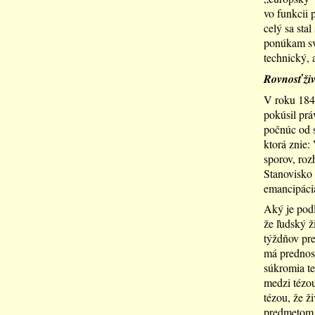
vo funkcii 
celý sa sta
ponúkam svo
technický, 
Rovnosť ži
V roku 1846
pokúsil prá
počnúc od s
ktorá znie:
sporov, roz
Stanovisko 
emancipácia
Aký je podľa
že ľudský ž
týždňov pre
má prednosť
súkromia te
medzi tézou
tézou, že ž
predmetom v