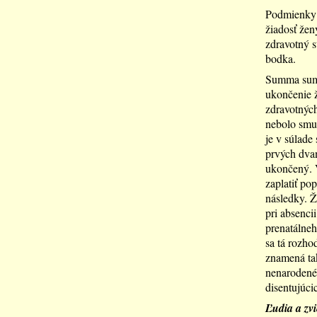
Podmienky p
žiadosť žen
zdravotný s
bodka.
Summa summ
ukončenie ž
zdravotných
nebolo smutn
je v súlade
prvých dvan
ukončený. V
zaplatiť po
následky. Ž
pri absenci
prenatálne
sa tá rozho
znamená ta
nenarodenéh
disentujúci
Ľudia a zvi