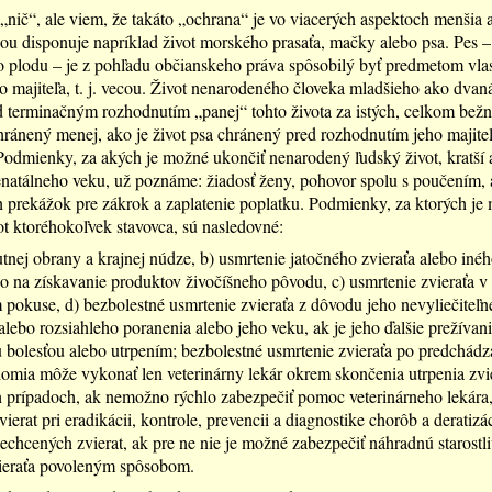
„nič“, ale viem, že takáto „ochrana“ je vo viacerých aspektoch menšia 
ou disponuje napríklad život morského prasaťa, mačky alebo psa. Pes –
 plodu – je z pohľadu občianskeho práva spôsobilý byť predmetom vla
o majiteľa, t. j. vecou. Život nenarodeného človeka mladšieho ako dvan
d terminačným rozhodnutím „panej“ tohto života za istých, celkom bež
hránený menej, ako je život psa chránený pred rozhodnutím jeho majite
Podmienky, za akých je možné ukončiť nenarodený ľudský život, kratší 
natálneho veku, už poznáme: žiadosť ženy, pohovor spolu s poučením, 
 prekážok pre zákrok a zaplatenie poplatku. Podmienky, za ktorých je
ot ktoréhokoľvek stavovca, sú nasledovné:
utnej obrany a krajnej núdze, b) usmrtenie jatočného zvieraťa alebo inéh
 na získavanie produktov živočíšneho pôvodu, c) usmrtenie zvieraťa v
pokuse, d) bezbolestné usmrtenie zvieraťa z dôvodu jeho nevyliečiteľn
lebo rozsiahleho poranenia alebo jeho veku, ak je jeho ďalšie prežívani
u bolesťou alebo utrpením; bezbolestné usmrtenie zvieraťa po predchád
omia môže vykonať len veterinárny lekár okrem skončenia utrpenia zvi
 prípadoch, ak nemožno rýchlo zabezpečiť pomoc veterinárneho lekára,
ierat pri eradikácii, kontrole, prevencii a diagnostike chorôb a deratizáci
echcených zvierat, ak pre ne nie je možné zabezpečiť náhradnú starostli
vieraťa povoleným spôsobom.