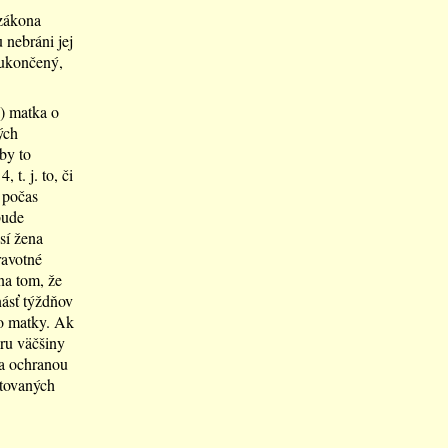
 zákona
 nebráni jej
 ukončený,
) matka o
ých
by to
t. j. to, či
 počas
bude
sí žena
ravotné
na tom, že
násť týždňov
o matky. Ak
ru väčšiny
a ochranou
itovaných