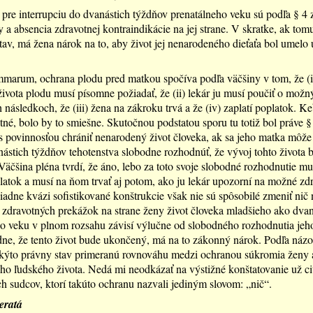
re interrupciu do dvanástich týždňov prenatálneho veku sú podľa § 4
y a absencia zdravotnej kontraindikácie na jej strane. V skratke, ak tomu
tav, má žena nárok na to, aby život jej nenarodeného dieťaťa bol umelo
arum, ochrana plodu pred matkou spočíva podľa väčšiny v tom, že (i
ivota plodu musí písomne požiadať, že (ii) lekár ju musí poučiť o možn
 následkoch, že (iii) žena na zákroku trvá a že (iv) zaplatí poplatok. Ke
é, bolo by to smiešne. Skutočnou podstatou sporu tu totiž bol práve § 4, 
 s povinnosťou chrániť nenarodený život človeka, ak sa jeho matka môže
ástich týždňov tehotenstva slobodne rozhodnúť, že vývoj tohto života 
äčšina pléna tvrdí, že áno, lebo za toto svoje slobodné rozhodnutie mu
platok a musí na ňom trvať aj potom, ako ju lekár upozorní na možné zd
iadne kvázi sofistikované konštrukcie však nie sú spôsobilé zmeniť nič 
i zdravotných prekážok na strane ženy život človeka mladšieho ako dva
ho veku v plnom rozsahu závisí výlučne od slobodného rozhodnutia jeh
dne, že tento život bude ukončený, má na to zákonný nárok. Podľa názo
kýto právny stav primeranú rovnováhu medzi ochranou súkromia ženy 
o ľudského života. Nedá mi neodkázať na výstižné konštatovanie už c
ch sudcov, ktorí takúto ochranu nazvali jediným slovom: „nič“.
eratá