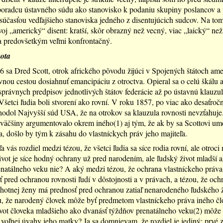
poradcu ústavného súdu ako stanovisko k podaniu skupiny poslancov a 
l súčasťou vedľajšieho stanoviska jedného z disentujúcich sudcov. Na to
j „americký“ disent: kratší, skôr obrazný než vecný, viac „laický“ než
a predovšetkým veľmi konfrontačný.
vota
 sa Dred Scott, otrok afrického pôvodu žijúci v Spojených štátoch ame
vnou cestou dosiahnuť emancipáciu z otroctva. Opieral sa o celú škálu 
právnych predpisov jednotlivých štátov federácie až po ústavnú klauzul
 Všetci ľudia boli stvorení ako rovní. V roku 1857, po viac ako desaťroč
hodol Najvyšší súd USA, že na otrokov sa klauzula rovnosti nevzťahuje
väčšiny argumentovalo okrem iného(1) aj tým, že ak by sa Scottovi um
, došlo by tým k zásahu do vlastníckych práv jeho majiteľa.
 vás rozdiel medzi tézou, že všetci ľudia sa síce rodia rovní, ale otroci 
ivot je síce hodný ochrany už pred narodením, ale ľudský život mladší 
natálneho veku nie? A aký medzi tézou, že ochrana vlastníckeho práva
 pred ochranou rovnosti ľudí v dôstojnosti a v právach, a tézou, že och
hotnej ženy má prednosť pred ochranou zatiaľ nenarodeného ľudského 
, že narodený človek môže byť predmetom vlastníckeho práva iného čl
ivot človeka mladšieho ako dvanásť týždňov prenatálneho veku(2) môže 
oľnej úvahy jeho matky? Ja sa domnievam, že rozdiel je jediný: prvé z