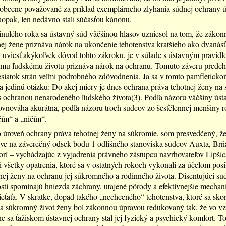
obecne považované za príklad exemplárneho zlyhania súdnej ochrany ú
aopak, len nedávno stali súčasťou kánonu.
lého roka sa ústavný súd väčšinou hlasov uzniesol na tom, že zákonn
nej žene priznáva nárok na ukončenie tehotenstva kratšieho ako dvanásť
 uviesť akýkoľvek dôvod tohto zákroku, je v súlade s ústavným pravidl
mu ľudskému životu priznáva nárok na ochranu. Tomuto záveru predc
siatok strán veľmi podrobného zdôvodnenia. Ja sa v tomto pamfletick
a jedinú otázku: Do akej miery je dnes ochrana práva tehotnej ženy na
s ochranou nenarodeného ľudského života(3). Podľa názoru väčšiny ús
rovnováha akurátna, podľa názoru troch sudcov zo šesťčlennej menšiny 
ím“ a „ničím“.
o úroveň ochrany práva tehotnej ženy na súkromie, som presvedčený, že
ve na záverečný odsek bodu 1 odlišného stanoviska sudcov Auxta, Brň
orí – vychádzajúc z vyjadrenia právneho zástupcu navrhovateľov Lipšic
 všetky opatrenia, ktoré sa v ostatných rokoch vykonali za účelom posi
nej ženy na ochranu jej súkromného a rodinného života. Disentujúci su
losti spomínajú hniezda záchrany, utajené pôrody a efektívnejšie mecha
ieťaťa. V skratke, dopad takého „nechceného“ tehotenstva, ktoré sa sko
a súkromný život ženy bol zákonnou úpravou redukovaný tak, že vo vz
ne sa ťažiskom ústavnej ochrany stal jej fyzický a psychický komfort. T