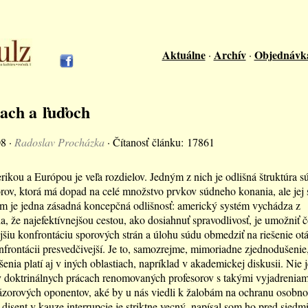
Aktuálne
Archív
Objednávk
·
·
ach a ľuďoch
08 ·
Radoslav Procházka
· Čítanosť článku: 17861
kou a Európou je veľa rozdielov. Jedným z nich je odlišná štruktúra 
orov, ktorá má dopad na celé množstvo prvkov súdneho konania, ale je
m je jedna zásadná koncepčná odlišnosť: americký systém vychádza z
a, že najefektívnejšou cestou, ako dosiahnuť spravodlivosť, je umožniť 
jšiu konfrontáciu sporových strán a úlohu súdu obmedziť na riešenie otá
onfrontácii presvedčivejší. Je to, samozrejme, mimoriadne zjednodušenie, 
šenia platí aj v iných oblastiach, napríklad v akademickej diskusii. Nie 
 v doktrinálnych prácach renomovaných profesorov s takými vyjadreniam
ázorových oponentov, aké by u nás viedli k žalobám na ochranu osobno
disent v kauze interrupcie je striktne vecný, napísal som ho pred sied