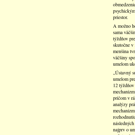
obmedzenie
psychickým 
priestor.
A možno ho 
sama väčšin
týždňov pre
skutočne v 
menšina tvr
väčšiny spo
umelom uko
„Ústavný sú
umelom pre
12 týždňov 
mechanizmus
pričom v r
analýzy prá
mechanizmu
rozhodnuti
následných 
najprv o um