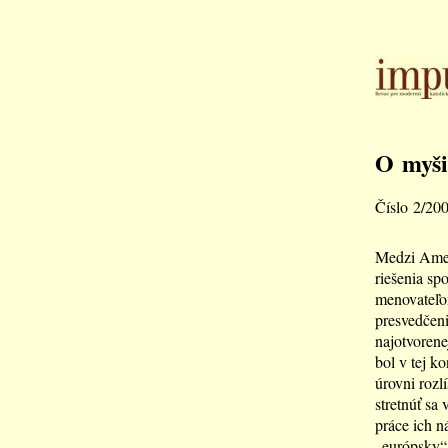
O myši
Číslo 2/20
Medzi Ameri
riešenia sp
menovateľo
presvedčeni
najotvorene
bol v tej k
úrovni rozlí
stretnúť sa
práce ich n
„európsky“ 