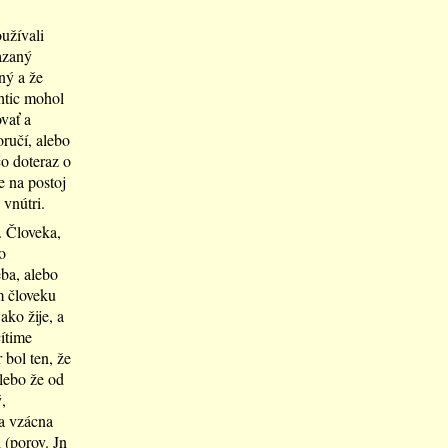
užívali
iazaný
ný a že
htic mohol
vať a
oručí, alebo
čo doteraz o
 na postoj
 vnútri.
. Človeka,
o
eba, alebo
m človeku
ko žije, a
ítime
 bol ten, že
alebo že od
,
a vzácna
 (porov. Jn