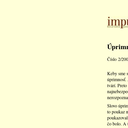
Úprimn
Číslo 2/20
Keby sme sa
úprimnosť. 
tvárí. Pret
najnebezpeč
nerozpoznan
Slovo úprim
to poukaz n
poukazoval 
čo bolo. A t