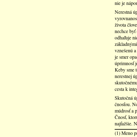
nie je náp
Nerestná úp
vyrovnanost
života člov
nechce byť 
odhaľuje nie
základnými 
vznešenú a 
je smer opa
úprimnosť j
Keby sme to
nerestnej ú
skutočnému 
cesta k inte
Skutočná úp
čnosťou. No
múdrosť a p
Čnosť, ktor
najťažšie. N
(1) Meno pr