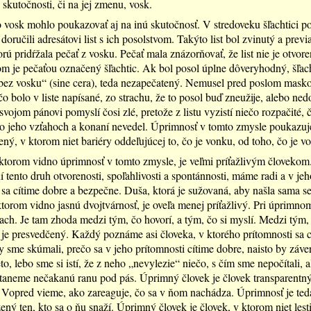
 skutočnosti, či na jej zmenu, vosk.
 vosk mohlo poukazovať aj na inú skutočnosť. V stredoveku šľachtici po
doručili adresátovi list s ich posolstvom. Takýto list bol zvinutý a prev
orú pridŕžala pečať z vosku. Pečať mala znázorňovať, že list nie je otvore
om je pečaťou označený šľachtic. Ak bol posol úplne dôveryhodný, šľac
 „bez vosku“ (sine cera), teda nezapečatený. Nemusel pred poslom masko
čo bolo v liste napísané, zo strachu, že to posol buď zneužije, alebo ned
 svojom pánovi pomyslí čosi zlé, pretože z listu vyzistí niečo rozpačité, 
o jeho vzťahoch a konaní nevedel. Úprimnosť v tomto zmysle poukazuje
ený, v ktorom niet bariéry oddeľujúcej to, čo je vonku, od toho, čo je vo
ktorom vidno úprimnosť v tomto zmysle, je veľmi príťažlivým človekom
ní tento druh otvorenosti, spoľahlivosti a spontánnosti, máme radi a v jeh
 sa cítime dobre a bezpečne. Duša, ktorá je sužovaná, aby našla sama s
ktorom vidno jasnú dvojtvárnosť, je oveľa menej príťažlivý. Pri úprimno
ch. Je tam zhoda medzi tým, čo hovorí, a tým, čo si myslí. Medzi tým, a
je presvedčený. Každý poznáme asi človeka, v ktorého prítomnosti sa c
 sme skúmali, prečo sa v jeho prítomnosti cítime dobre, naisto by záver
eto, lebo sme si istí, že z neho „nevylezie“ niečo, s čím sme nepočítali, 
aneme nečakanú ranu pod pás. Úprimný človek je človek transparentný
 Vopred vieme, ako zareaguje, čo sa v ňom nachádza. Úprimnosť je ted
ený ten, kto sa o ňu snaží. Úprimný človek je človek, v ktorom niet lesti