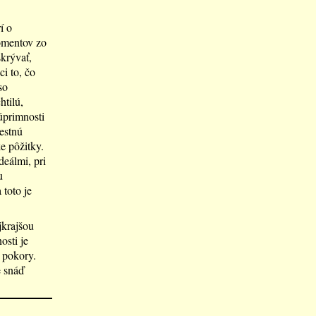
í o
momentov zo
skrývať,
i to, čo
so
htilú,
úprimnosti
restnú
e pôžitky.
deálmi, pri
u
 toto je
jkrajšou
osti je
a pokory.
e snáď