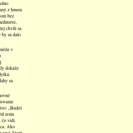
tohto
paný z hnusu
ncom bez
rdinstve,
ej chvíli sa
 by sa dalo
 môže v
o
j
ždy dokáže
lytká.
ťahy sa
hovné
išovanie
ivo: „Budeš
il testu
 čo vidí.
pica. Ako
 vecí, ktoré