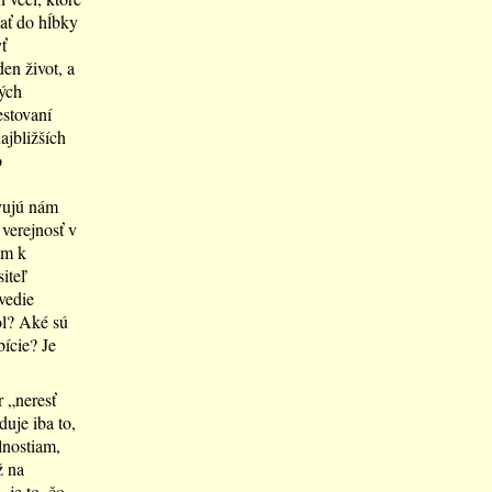
kať do hĺbky
ť
en život, a
kých
estovaní
ajbližších
o
avujú nám
verejnosť v
em k
iteľ
vedie
ol? Aké sú
ície? Je
 „neresť
uje iba to,
lnostiam,
ž na
 je to, čo