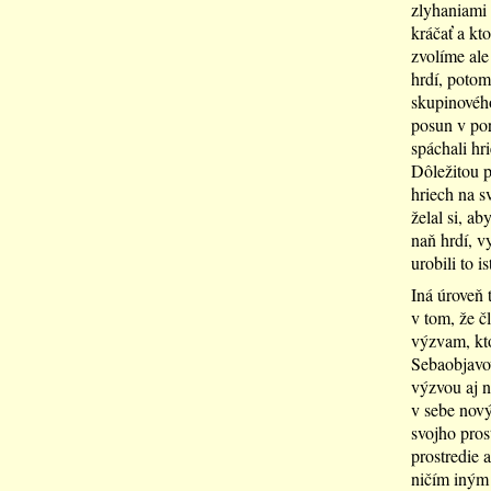
zlyhaniami 
kráčať a kt
zvolíme al
hrdí, potom
skupinového
posun v por
spáchali hr
Dôležitou p
hriech na sv
želal si, a
naň hrdí, v
urobili to 
Iná úroveň 
v tom, že č
výzvam, kto
Sebaobjavov
výzvou aj n
v sebe nový
svojho prost
prostredie 
ničím iným 