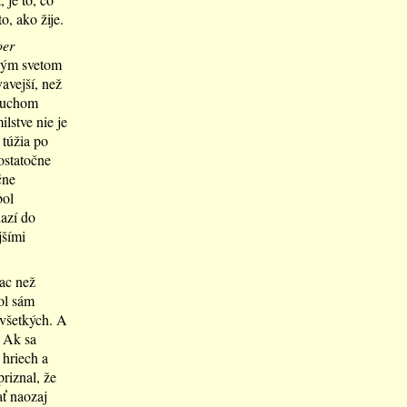
o, ako žije.
oer
šným svetom
avejší, než
ýbuchom
ilstve nie je
 túžia po
ostatočne
čne
bol
azí do
jšími
ac než
ol sám
 všetkých. A
. Ak sa
 hriech a
riznal, že
ť naozaj