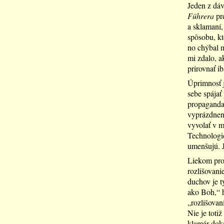
Jeden z dáv
Führera
pre
a sklamaní,
spôsobu, kt
no chýbal m
mi zdalo, a
prirovnať i
Úprimnosť j
sebe spájať
propaganda 
vyprázdneno
vyvolať v m
Technologic
umenšujú. J
Liekom prot
rozlišovanie
duchov je 
ako Boh,“ h
„rozlišovani
Nie je totiž
klamár doká