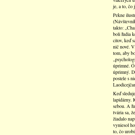
je, a to, čo
Pekne ilust
(Návštevník
takto: „Cha
boli ľudia 
citov, keď s
nič nové. Vž
tom, aby bo
„psychologi
úprimné. Ó
úprimný. Di
postele s n
Laodicejčan
Keď sleduje
lapidárny. 
sebou. A ľu
tvária sa, 
žiadalo nap
vyniesol ho
to, čo urob