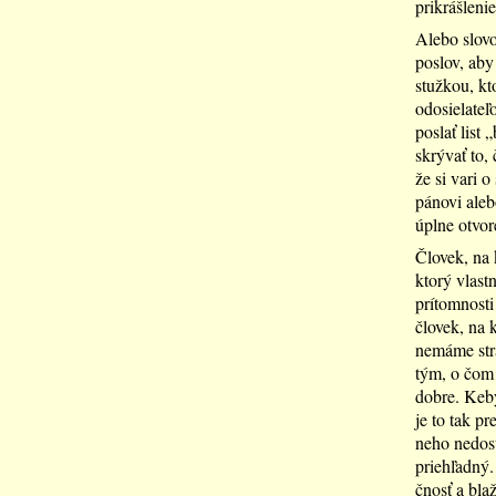
prikrášlenie
Alebo slovo
poslov, aby 
stužkou, kt
odosielateľ
poslať list
skrývať to, 
že si vari o
pánovi aleb
úplne otvor
Človek, na 
ktorý vlast
prítomnosti
človek, na 
nemáme stra
tým, o čom 
dobre. Keby
je to tak pr
neho nedost
priehľadný.
čnosť a blaž