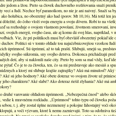
adre jedom a lžou. Preto sa človek duchovného rozlišovania snaží preni
ty vecí a ľudí. Nechce byť paranoikom, no nie je ani naivný. Snaží sa by
ako holubica, no obozretný ako had (porov. Mt 10,16). Má totiž len jed
mi dôležité, do čoho vloží svoju energiu a svoju dôveru. Robí to na všet
keď sa rozhoduje o svojom vlastnom povolaní, životnom smerovaní, inv
zí, svojich energií, svojho času, ale aj komu dá svoj hlas, napríklad, v n
 voľbách. Vie, že pri politikoch musí byť obzvlášť obozretný pokiaľ ide 
e duchov. Politici sú v tomto ohľade tou najučebnicovejšou vzorkou ľudí
úcich úprimnosť. Sú úprimní, až to tak praští. Sľubujú, smejú sa, predst
idylky svojho súkromia, sny svojho detstva. Dokonca prichádzajú pred 
alých detí, aby si naklonili naše city. Preto by som sa mal vždy, keď id
e pýtať: Čo je to za človeka, ten, čo sa mi predstavuje ako mesiáš a spas
údznych a ktorý mi sľubuje krajšie zajtrajšky? Akú má minulosť? Aký 
l? Aké sú jeho hodnoty? Aké obete doteraz vo svojom živote už prinies
ky jeho charakteru? Aké slabé? Ako doteraz riešil zlyhania? Aké má amb
okory?
 to druhé varovanie ohľadom úprimnosti. „Nebezpečná čnosť“ alebo skôr
, vedie k mravnému rozkladu. „Úprimnosť“ tohto typu od človeka požad
 sebou, t. j. aby zostal úplne nezmenený a pokojne ľahostajný voči oko
klopujú, a voči výzvam, ktoré k nemu zaznievajú. Toto sa odohráva tie
rovniach. Na prvej sa vyzlieka donaha pred inými, s tým, že to, čo vidia,