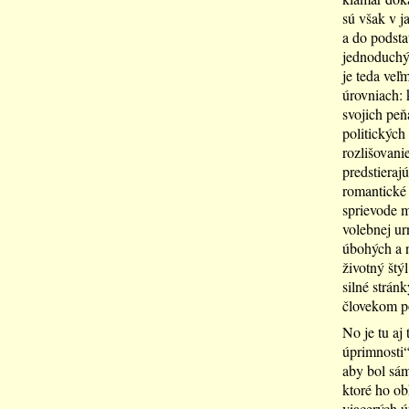
sú však v j
a do podsta
jednoduchý 
je teda veľ
úrovniach: 
svojich peňa
politických
rozlišovani
predstieraj
romantické 
sprievode m
volebnej urn
úbohých a n
životný štý
silné strán
človekom p
No je tu aj
úprimnosti“
aby bol sám
ktoré ho ob
viacerých ú