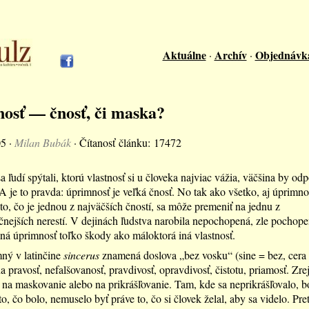
Aktuálne
Archív
Objednávk
·
·
osť — čnosť, či maska?
05 ·
Milan Bubák
· Čítanosť článku: 17472
 ľudí spýtali, ktorú vlastnosť si u človeka najviac vážia, väčšina by odp
A je to pravda: úprimnosť je veľká čnosť. No tak ako všetko, aj úprimno
o to, čo je jednou z najväčších čností, sa môže premeniť na jednu z
nejších nerestí. V dejinách ľudstva narobila nepochopená, zle pochope
á úprimnosť toľko škody ako máloktorá iná vlastnosť.
ný v latinčine
sincerus
znamená doslova „bez vosku“ (sine = bez, cera 
a pravosť, nefalšovanosť, pravdivosť, opravdivosť, čistotu, priamosť. Zr
na maskovanie alebo na prikrášľovanie. Tam, kde sa neprikrášľovalo, bo
o, čo bolo, nemuselo byť práve to, čo si človek želal, aby sa videlo. Pre