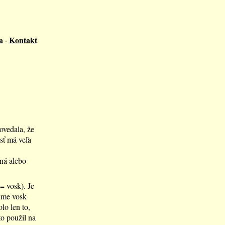
a
Kontakt
·
ovedala, že
sť má veľa
ná alebo
= vosk). Je
ejme vosk
lo len to,
to použil na