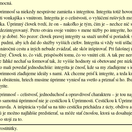
omocná.
rimnosť sa niekedy nesprávne zamieňa s integritou. Integrita totiž hovor
i vonkajška s vnútrom. Integrita je o celistvosti, o vylúčení rušivých 
eka. Úprimný človek tvrdí, že on – nakoľko je tým, čím je – nechce nič 
dezintegrovaný. Preto otvára svoje vnútro v mene túžby po integrite, hoc
 je dobré. No pozor: človek pravej integrity sa snaží urobiť si poriadok 
pudmi, aby ich dal do služby vyšších cieľov. Integrita si vždy volí ušľac
náročnú cestu a iných nebude zvádzať, ale skôr inšpirovať. Pri falošnej 
čný. Človek to, čo vidí, prispôsobí tomu, čo vo vnútri cíti. A tak pre ne
e ľahké nechať sa formovať tak, že vyššie hodnoty sú obetované pre nízk
 mali povedať jednoduchšie: integrita je čnosť, kde sa my zlaďujeme s i
primnosti zlaďujeme ideály s nami. Ak chceme prísť k integrite, a teda k
obráteniu, hriech musíme úprimne vyniesť na svetlo a priznať si ho. Iba
grite.
rimnosť – celistvosť, jednoduchosť a opravdivosť charakteru – je tou na
 samotná úprimnosť nie je cestičkou k Úprimnosti. Cestičkou k Úprimn
ravda. A inšpirácia vydať sa na túto cestičku prichádza z úcty, obdivu 
ú je možno najľahšie predstierať, sa môže stať čnosťou, ktorá sa dosahuj
o stojí za to.
ostitútky.