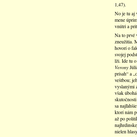
1,47).
No je tu aj
mene úprimn
vnútri a pr
Na to prvé 
zneužitia. 
hovorí o fa
svojej pods
lži. Ide tu
Verony
Júli
prísah“ a „
veštbou; je
vyslanými z
však úbohá 
skutočnosti
sa najľahši
ktorí nám p
až po polit
najhrdinske
nielen hlasy