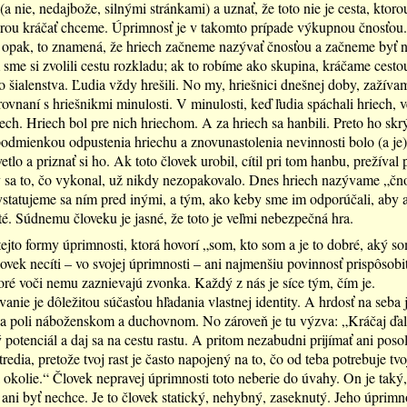
(a nie, nedajbože, silnými stránkami) a uznať, že toto nie je cesta, ktor
orou kráčať chceme. Úprimnosť je v takomto prípade výkupnou čnosťou.
e opak, to znamená, že hriech začneme nazývať čnosťou a začneme byť 
 sme si zvolili cestu rozkladu; ak to robíme ako skupina, kráčame cesto
 šialenstva. Ľudia vždy hrešili. No my, hriešnici dnešnej doby, zažíva
ovnaní s hriešnikmi minulosti. V minulosti, keď ľudia spáchali hriech, v
iech. Hriech bol pre nich hriechom. A za hriech sa hanbili. Preto ho skrý
odmienkou odpustenia hriechu a znovunastolenia nevinnosti bolo (a je)
etlo a priznať si ho. Ak toto človek urobil, cítil pri tom hanbu, prežíval
by sa to, čo vykonal, už nikdy nezopakovalo. Dnes hriech nazývame „čn
ystatujeme sa ním pred inými, a tým, ako keby sme im odporúčali, aby a
isté. Súdnemu človeku je jasné, že toto je veľmi nebezpečná hra.
tejto formy úprimnosti, ktorá hovorí „som, kto som a je to dobré, aký s
lovek necíti – vo svojej úprimnosti – ani najmenšiu povinnosť prispôsobiť
ré voči nemu zaznievajú zvonka. Každý z nás je síce tým, čím je.
anie je dôležitou súčasťou hľadania vlastnej identity. A hrdosť na seba 
a poli náboženskom a duchovnom. No zároveň je tu výzva: „Kráčaj ďale
 potenciál a daj sa na cestu rastu. A pritom nezabudni prijímať ani poso
redia, pretože tvoj rast je často napojený na to, čo od teba potrebuje tvo
a okolie.“ Človek nepravej úprimnosti toto neberie do úvahy. On je taký,
ani byť nechce. Je to človek statický, nehybný, zaseknutý. Jeho úprim