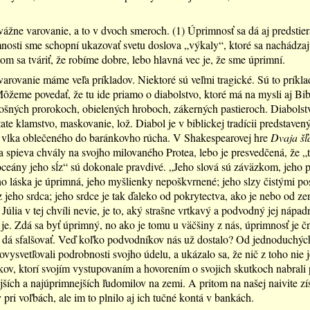
 vážne varovanie, a to v dvoch smeroch. (1) Úprimnosť sa dá aj predstiera
osti sme schopní ukazovať svetu doslova „výkaly“, ktoré sa nachádza
itom sa tváriť, že robíme dobre, lebo hlavná vec je, že sme úprimní.
varovanie máme veľa príkladov. Niektoré sú veľmi tragické. Sú to príkl
Môžeme povedať, že tu ide priamo o diabolstvo, ktoré má na mysli aj Bib
lošných prorokoch, obielených hroboch, zákerných pastieroch. Diabolstv
tate klamstvo, maskovanie, lož. Diabol je v biblickej tradícii predstaven
 o vlka oblečeného do baránkovho rúcha. V Shakespearovej hre
Dvaja šľa
a spieva chvály na svojho milovaného Protea, lebo je presvedčená, že „t
oceány jeho sĺz“ sú dokonale pravdivé. „Jeho slová sú záväzkom, jeho p
ho láska je úprimná, jeho myšlienky nepoškvrnené; jeho slzy čistými po
 jeho srdca; jeho srdce je tak ďaleko od pokrytectva, ako je nebo od z
Júlia v tej chvíli nevie, je to, aký strašne vrtkavý a podvodný jej nápad
 je. Zdá sa byť úprimný, no ako je tomu u väčšiny z nás, úprimnosť je čn
e dá sfalšovať. Veď koľko podvodníkov nás už dostalo? Od jednoduchýc
ovysvetľovali podrobnosti svojho údelu, a ukázalo sa, že nič z toho nie j
ikov, ktorí svojím vystupovaním a hovorením o svojich skutkoch nabral
jších a najúprimnejších ľudomilov na zemi. A pritom na našej naivite zí
 pri voľbách, ale im to plnilo aj ich tučné kontá v bankách.