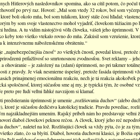
nych Hitlerových nasledovníkov spomína, ako sa cítil potom, čo počul 
hovoriť po prvý raz. Hovorí: „Mal som vtedy 32 rokov, bol som vyčer
 ktoré boli okolo mňa, bol som tulákom, ktorý stále čosi hľadal; vlaste
orým by som svoje vlastenectvo mohol vyjadriť, človekom túžiacim po h
i hrdina. A tu vidím nástojčivú vôľu človeka, vášeň jeho úprimnosti. V t
ko keby toto všetko vtekalo rovno do mňa. Zakúsil som vzrušenie, ktoré
ba k intenzívnemu náboženskému obráteniu.“
e „najnebezpečnejšia čnosť“ zo všetkých čností, povedal ktosi, pretože
 prirodzenú príťažlivosť so smrtonosnou zvodnosťou. Svet reklamy – jeh
a ohováranie – je založený na (zdaní) úprimnosti, no pri takmer totálne
sti z pravdy. Je však nesmierne úspešný, pretože fasáda úprimnosti v
asách prinajmenej emocionálnu reakciu, nech je tá reakcia akokoľvek p
ká spoločnosť, ktorej súčasťou sme aj my, je typická tým, že osobné vz
e preto pre ľudí veľmi ľahké navzájom si klamať.
i predstieraniu úprimnosti je umenie „rozlišovania duchov“ (alebo duc
), ktoré je súčasťou dedičstva katolíckej tradície. Pravdu povediac, rozl
tým najzákladnejším umením. Rajský príbeh nám ho predstavuje veľmi ž
ovorí diabol človekovi peknou rečou. A človek, ktorý jeho reč nepodrob
a duchov“, naletel na lož. Rozlišujúci človek sa vždy pýta, čo je za tým,
 všetko zlato, čo sa blyští. Diabol, hovoria duchovní klasici, je Božia o
že ľudí priťahovať napodobneninami tých najkrajších a najvznešenejších