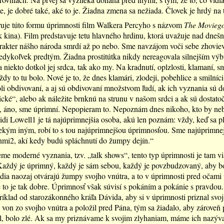
 je, je dobré také, aké to je. Žiadna zmena sa nežiada. Človek je hrdý na t
ruje túto formu úprimnosti film Walkera Percyho s názvom
The Movieg
 kina). Film predstavuje tetu hlavného hrdinu, ktorá uvažuje nad dne
rakter nášho národa smrdí až po nebo. Sme navzájom voči sebe zhoviev
kedykoľvek predtým. Žiadna prostitútka nikdy nereagovala silnejším v
a niekto dotkol jej srdca, tak ako my. Na kradnutí, oplzlosti, klamaní, sm
dy to tu bolo. Nové je to, že dnes klamári, zlodeji, pobehlice a smilníci
li obdivovaní, a aj sú obdivovaní množstvom ľudí, ak ich vyznania sú d
cké“, alebo ak náležite brnknú na strunu v našom srdci a ak sú dostato
, áno, sme úprimní. Nepopieram to. Nepoznám dnes nikoho, kto by ne
di Lowell1 je tá najúprimnejšia osoba, akú len poznám: vždy, keď sa pl
iekým iným, robí to s tou najúprimnejšou úprimnosťou. Sme najúprimne
mi2, akí kedy budú spláchnutí do žumpy dejín.“
me moderné vyznania, tzv. „talk shows“, tento typ úprimnosti je tam vi
Každý je úprimný, každý je sám sebou, každý je povzbudzovaný, aby b
dia naozaj otvárajú žumpy svojho vnútra, a to v úprimnosti pred očami
že to je tak dobre. Úprimnosť však súvisí s pokáním a pokánie s pravdou
ríklad od starozákonného kráľa Dávida, aby si v úprimnosti priznal svoj
 von zo svojho vnútra a položil pred Pána, tým sa žiadalo, aby zároveň p
il, bolo zlé. Ak sa my priznávame k svojim zlyhaniam, máme ich nazýva