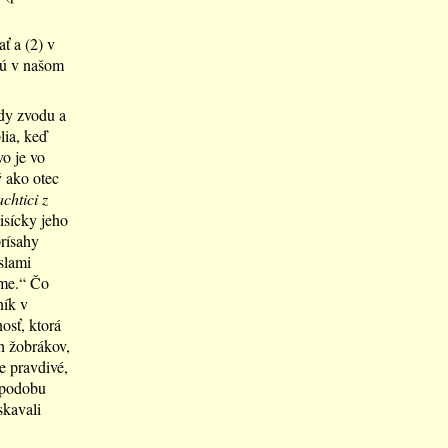
ť a (2) v
jú v našom
ady zvodu a
lia, keď
o je vo
ý ako otec
chtici z
isícky jeho
rísahy
slami
eme.“ Čo
ník v
osť, ktorá
h žobrákov,
e pravdivé,
i podobu
skavali