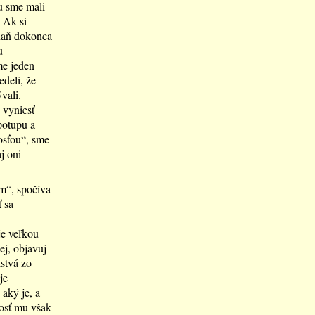
ou sme mali
 Ak si
naň dokonca
u
me jeden
edeli, že
vali.
 vyniesť
 potupu a
osťou“, sme
j oni
om“, spočíva
 sa
je veľkou
j, objavuj
lstvá zo
je
 aký je, a
nosť mu však