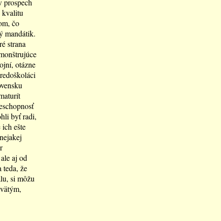
 v prospech
 kvalitu
tom, čo
ký mandátik.
ré strana
monštrujúce
ojní, otázne
tredoškoláci
ovensku
maturít
neschopnosť
li byť radi,
 ich ešte
nejakej
r
ale aj od
 teda, že
lu, si môžu
svätým,