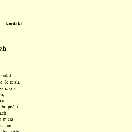
a
Kontakt
·
ch
titulok
. Je to zlá
osahovala
va,
a a
ieho počtu
kach
á miera
ciálne
 by akiste