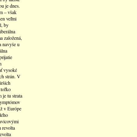
ou je dnes.
om – však
len veľmi
l, by
iberálna
ma založená,
a navyše u
álna
rijatie
h
ať vysoké
ch strán. V
irších
 toľko
e tu strata
 symptómov
už v Európe
lého
ľavicovými
 revolta
evolta