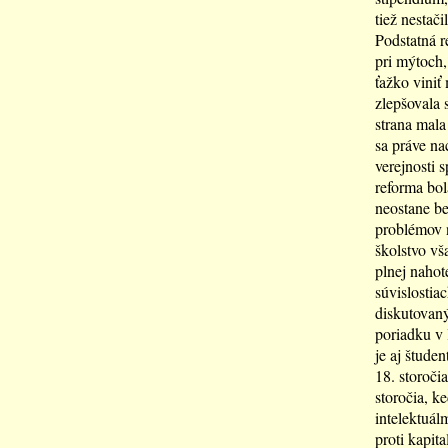
tiež nestač
Podstatná r
pri mýtoch,
ťažko viniť
zlepšovala 
strana mala
sa práve na
verejnosti 
reforma bol
neostane be
problémov n
školstvo vš
plnej naho
súvislostia
diskutovaný
poriadku v 
je aj štude
18. storoči
storočia, k
intelektuálm
proti kapit