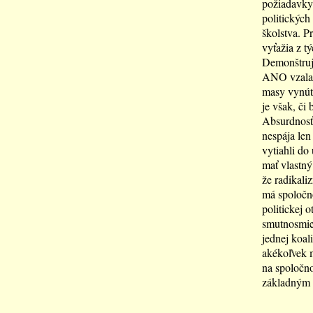
požiadavky 
politických
školstva. Pr
vyťažia z t
Demonštrujú
ANO vzala 
masy vynúti
je však, či
Absurdnosť 
nespája len
vytiahli do
mať vlastný
že radikali
má spoločno
politickej 
smutnosmieš
jednej koal
akékoľvek m
na spoločno
základným 