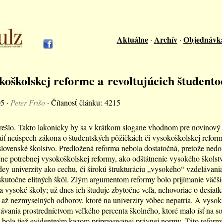
Aktuálne
Archív
Objednávk
·
·
koškolskej reforme a revoltujúcich študento
05 ·
Peter Frišo
· Čítanosť článku: 4215
ešlo. Takto lakonicky by sa v krátkom slogane vhodnom pre novinový 
ť neúspech zákona o študentských pôžičkách či vysokoškolskej reforme
slovenské školstvo. Predložená reforma nebola dostatočná, pretože ned
čne potrebnej vysokoškolskej reformy, ako odštátnenie vysokého školst
dey univerzity ako cechu, či širokú štrukturáciu „vysokého“ vzdelávani
kutočne elitných škôl. Zlým argumentom reformy bolo prijímanie väčš
a vysoké školy; už dnes ich študuje zbytočne veľa, nehovoriac o desiat
až nezmyselných odborov, ktoré na univerzity vôbec nepatria. A vysok
ávania prostredníctvom veľkého percenta školného, ktoré malo ísť na so
 bola tiež evidentným kazom pripravovanej právnej normy. Táto reforma