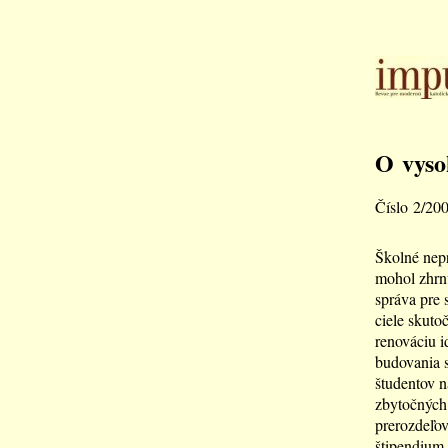
O vyso
Číslo 2/20
Školné nepr
mohol zhrnú
správa pre 
ciele skuto
renováciu i
budovania s
študentov n
zbytočných 
prerozdeľov
štipendium,