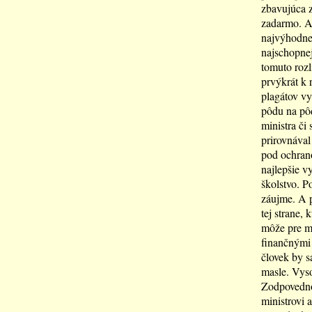
zbavujúca z
zadarmo. Av
najvýhodnej
najschopnej
tomuto rozl
prvýkrát k 
plagátov vy
pôdu na pôd
ministra či
prirovnával
pod ochrano
najlepšie v
školstvo. P
záujme. A p
tej strane,
môže pre m
finančnými 
človek by s
masle. Vyso
Zodpovednos
ministrovi a