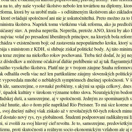
ila na to, aby naše vysoké školstvo nebolo len továrňou na diplomy, ktor
eforma, ktorá by sa urobiť mala – s odštátneným školstvom ako základ
 ktoré ovládajú spoločnosť ani nie je uskutočniteľná. Preto možno za to 
 ministra školstva. Napriek tomu všetkému však reforma, ako ju predloži
súčasný stav. A predsa neprešla. Neprešla, pretože ANO, ktorá by ako l
 najviac volať po presadení liberálnych princípov, na ktorých bola refor
chádza v existenčnom boji; od zastavenia nepopulárneho kroku, ktorý s
spája s ministrom z KDH, si sľubuje získať politické body. Aj táto minim
a teraz zrejme na niekoľko rokov pochovaná. Treba tiež dodať, že jej nep
z dôsledkov a môžeme očakávať ďalšie prehĺbenie už aj tak flagrantnýc
ášho vysokého školstva. Platiť nie je v tvojom záujme Snaha reformov
ak odhalila oveľa viac než len partikulárne záujmy slovenských politický
te vypovedala mnohé o neblahých symptómoch dnešnej spoločnosti. V š
ch ide, samozrejme, o rovnaké problémy, s akými sa spája celkový, dnes
, úpadok kultúry v širokom význame tohto slova. Neuralgickým bodom j
ľudskej duši, a samozrejme, aj v spoločnosti. Jedným zo spomínaných
ntské hnutie, ako o ňom píše napríklad Rio Preisner. To má síce korene 
a, svoj dnešný náboj však získalo až v revolučných 60-tych rokoch minu
eď dostalo nový rys, rys globálnosti. Študenti podporovaní radikálnymi 
i, si zvolili za svoj hlavný cieľ revoltu. Je to, samozrejme, predovšetkým
alizmu, proti skutočnosti a reálnym socio-ekonomickým vzťahom ale aj r