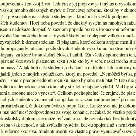
odpovednosti za svoj život. Jedným z jej prejavov je i mýtus o vysoko
šak aj mnoho súčasných mýtov o Froncovej reforme, ktorá by v skutoč
šia pre sociálne najslabších študentov a ktorá mala viesť k podpore
ších študentov. Hoci treba povedať, že dnešný systém na mnohých faku
íšeniu nedokáže dospieť. V každom prípade práve s Froncovou reformou
revolte študentského hnutia. Vysoké školy boli oblepené veľkým množ
zývajúcich k demonštráciám, či plagátmi, ktoré celkom zrejme menili
u propagandy; ulicami pochodovali študenti vykrikujúc urážlivé pokri
 slogany, za ktoré by sa slušný človek hanbil. (Za všetky spomeniem ten,
 platené školstvo k platenému sexu.) Ale kto by v sebe našiel trocha stu
u masy? A tak boli naši študenti „odvážni“ a radikálni. Ich skutočný n
yjadril jeden z mojich spolužiakov, ktorý mi povedal: „Nemôžeš byť za p
ozri – sme v predposlednom ročníku, načo by sme mali platiť? Toto nie
olitika a demokracia sú o tom, aby si z toho najviac vyťažil. Mal by si 
 ktorá ti osobne niečo vynesie“. Celkom pochopiteľné. Je zrejmé, že plat
nohých študentov znamenať komplikácie, väčšiu zodpovednosť pri nará
prostriedkami, či dokonca úväzky popri škole. Lenže svet nie je dokona
a mal učiť niesť zodpovednosť za svoje konanie, nečakať, že všetko pôjd
koškolský diplom síce môže byť zadarmo, ale rovnako tak bez hodnoty
ť sa však nenosí, a tak zvíťazila hystéria, kde-tu spojená až s nenávisť
 k reforme školstva. Študenti uverili vo vlastné právo vynucovať si svoje