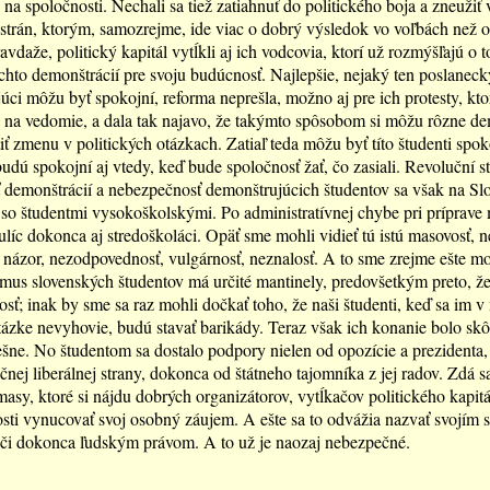
na spoločnosti. Nechali sa tiež zatiahnuť do politického boja a zneužiť
 strán, ktorým, samozrejme, ide viac o dobrý výsledok vo voľbách než o
avdaže, politický kapitál vytĺkli aj ich vodcovia, ktorí už rozmýšľajú o 
ýchto demonštrácií pre svoju budúcnosť. Najlepšie, nejaký ten poslanec
ci môžu byť spokojní, reforma neprešla, možno aj pre ich protesty, kto
na vedomie, a dala tak najavo, že takýmto spôsobom si môžu rôzne de
ť zmenu v politických otázkach. Zatiaľ teda môžu byť títo študenti spok
 budú spokojní aj vtedy, keď bude spoločnosť žať, čo zasiali. Revoluční s
demonštrácií a nebezpečnosť demonštrujúcich študentov sa však na Sl
 so študentmi vysokoškolskými. Po administratívnej chybe pri príprave 
 ulíc dokonca aj stredoškoláci. Opäť sme mohli vidieť tú istú masovosť, 
 názor, nezodpovednosť, vulgárnosť, neznalosť. A to sme zrejme ešte moh
zmus slovenských študentov má určité mantinely, predovšetkým preto, že
sť; inak by sme sa raz mohli dočkať toho, že naši študenti, keď sa im v 
otázke nevyhovie, budú stavať barikády. Teraz však ich konanie bolo skô
ne. No študentom sa dostalo podpory nielen od opozície a prezidenta, 
ičnej liberálnej strany, dokonca od štátneho tajomníka z jej radov. Zdá sa
asy, ktoré si nájdu dobrých organizátorov, vytĺkačov politického kapitá
sti vynucovať svoj osobný záujem. A ešte sa to odvážia nazvať svojím 
či dokonca ľudským právom. A to už je naozaj nebezpečné.