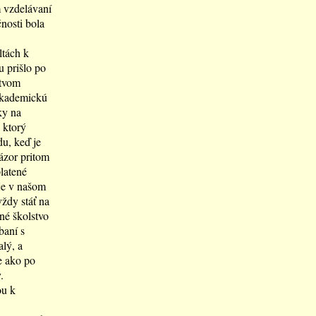
m vzdelávaní
nosti bola
ltách k
 prišlo po
stvom
 akademickú
ky na
 ktorý
du, keď je
ázor pritom
latené
 je v našom
vždy stáť na
ené školstvo
baní s
lý, a
e ako po
.
ou k