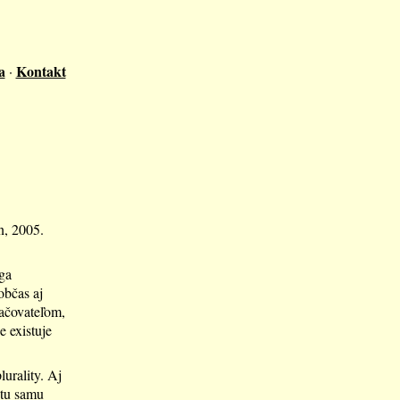
a
Kontakt
·
n, 2005.
óga
občas aj
račovateľom,
e existuje
urality. Aj
otu samu