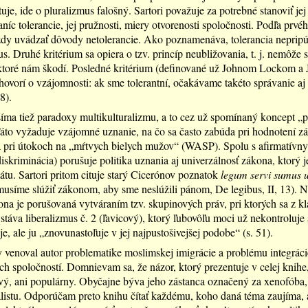
je, ide o pluralizmus falošný. Sartori považuje za potrebné stanoviť jej 
níc tolerancie, jej pružnosti, miery otvorenosti spoločnosti. Podľa prvého
dy uvádzať dôvody netolerancie. Ako poznamenáva, tolerancia nepripú
. Druhé kritérium sa opiera o tzv. princíp neubližovania, t. j. nemôže s
 ktoré nám škodí. Posledné kritérium (definované už Johnom Lockom a
ovorí o vzájomnosti: ak sme tolerantní, očakávame takéto správanie aj 
8).
všíma tiež paradoxy multikulturalizmu, a to cez už spomínaný koncept „p
áto vyžaduje vzájomné uznanie, na čo sa často zabúda pri hodnotení z
 a pri útokoch na „mŕtvych bielych mužov“ (WASP). Spolu s afirmatívn
diskriminácia) porušuje politika uznania aj univerzálnosť zákona, ktorý 
štátu. Sartori pritom cituje starý Cicerónov poznatok
legum servi sumus ut
usíme slúžiť zákonom, aby sme neslúžili pánom, De legibus, II, 13). Ne
kona je porušovaná vytváraním tzv. skupinových práv, pri ktorých sa z k
 stáva liberalizmus č. 2 (ľavicový), ktorý ľubovôľu moci už nekontroluje 
, ale ju „znovunastoľuje v jej najpustošivejšej podobe“ (s. 51).
 venoval autor problematike moslimskej imigrácie a problému integrác
h spoločností. Domnievam sa, že názor, ktorý prezentuje v celej knihe,
vý, ani populárny. Obyčajne býva jeho zástanca označený za xenofóba, 
istu. Odporúčam preto knihu čítať každému, koho daná téma zaujíma, a