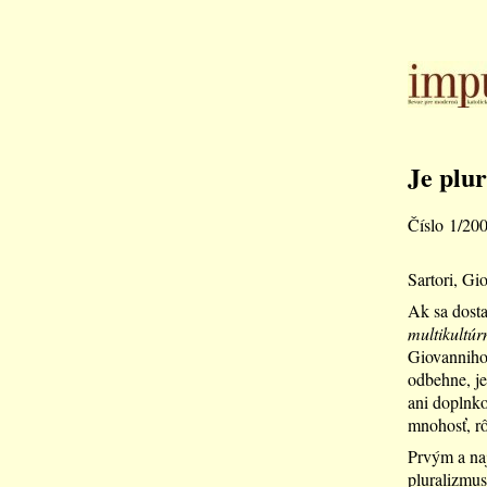
Je plur
Číslo 1/20
Sartori, Gi
Ak sa dosta
multikultúr
Giovanniho 
odbehne, je
ani doplnko
mnohosť, rô
Prvým a naj
pluralizmus