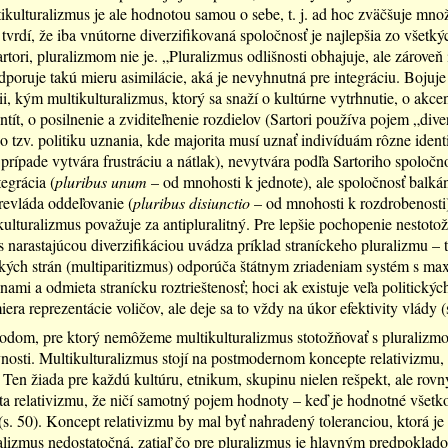
ikulturalizmus je ale hodnotou samou o sebe, t. j. ad hoc zväčšuje mno
 tvrdí, že iba vnútorne diverzifikovaná spoločnosť je najlepšia zo všetký
rtori, pluralizmom nie je. „Pluralizmus odlišnosti obhajuje, ale zároveň 
odporuje takú mieru asimilácie, aká je nevyhnutná pre integráciu. Bojuje 
ii, kým multikulturalizmus, ktorý sa snaží o kultúrne vytrhnutie, o akce
ntít, o posilnenie a zviditeľnenie rozdielov (Sartori používa pojem „diver
o tzv. politiku uznania, kde majorita musí uznať indivíduám rôzne identi
rípade vytvára frustráciu a nátlak), nevytvára podľa Sartoriho spoločno
egrácia (
pluribus unum
– od mnohosti k jednote), ale spoločnosť balk
revláda oddeľovanie (
pluribus disiunctio
– od mnohosti k rozdrobenosti) 
kulturalizmus považuje za antipluralitný. Pre lepšie pochopenie nestoto
s narastajúcou diverzifikáciou uvádza príklad straníckeho pluralizmu – t
ckých strán (multiparitizmus) odporúča štátnym zriadeniam systém s ma
anami a odmieta stranícku roztrieštenosť; hoci ak existuje veľa politických
iera reprezentácie voličov, ale deje sa to vždy na úkor efektivity vlády (
dom, pre ktorý nemôžeme multikulturalizmus stotožňovať s pluralizmo
nosti. Multikulturalizmus stojí na postmodernom koncepte relativizmu,
 Ten žiada pre každú kultúru, etnikum, skupinu nielen rešpekt, ale rovn
íta relativizmu, že ničí samotný pojem hodnoty – keď je hodnotné všetk
 (s. 50). Koncept relativizmu by mal byť nahradený toleranciou, ktorá je
alizmus nedostatočná, zatiaľ čo pre pluralizmus je hlavným predpoklad