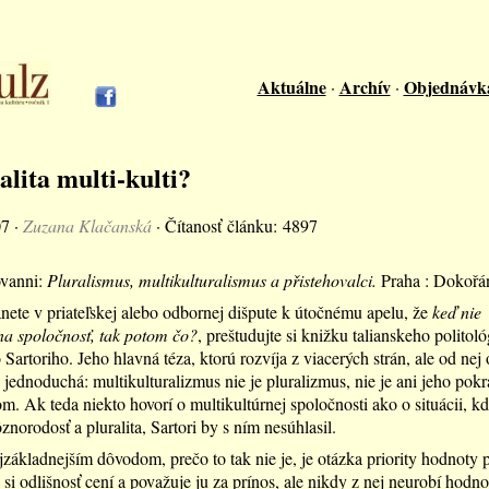
Aktuálne
Archív
Objednávk
·
·
alita multi-kulti?
07 ·
Zuzana Klačanská
· Čítanosť článku: 4897
ovanni:
Pluralismus, multikulturalismus a přistehovalci.
Praha : Dokořá
nete v priateľskej alebo odbornej dišpute k útočnému apelu, že
keď nie
na spoločnosť, tak potom čo?
, preštudujte si knižku talianskeho politol
Sartoriho. Jeho hlavná téza, ktorú rozvíja z viacerých strán, ale od nej 
 jednoduchá: multikulturalizmus nie je pluralizmus, nie je ani jeho pok
m. Ak teda niekto hovorí o multikultúrnej spoločnosti ako o situácii, kd
znorodosť a pluralita, Sartori by s ním nesúhlasil.
základnejším dôvodom, prečo to tak nie je, je otázka priority hodnoty pl
 si odlišnosť cení a považuje ju za prínos, ale nikdy z nej neurobí hodn