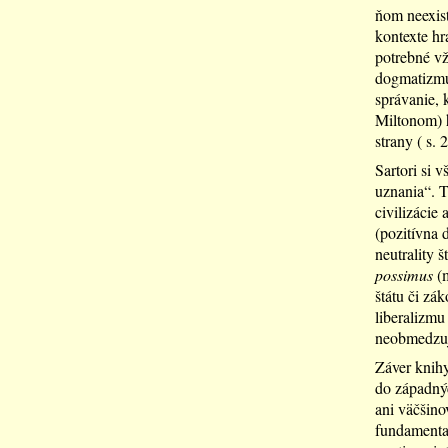
ňom neexistu
kontexte hra
potrebné vž
dogmatizmus
správanie,
Miltonom) h
strany ( s. 2
Sartori si 
uznania“. T
civilizácie
(pozitívna 
neutrality 
possimus
(m
štátu či zá
liberalizmu
neobmedzuje
Záver knihy
do západnýc
ani väčšino
fundamental