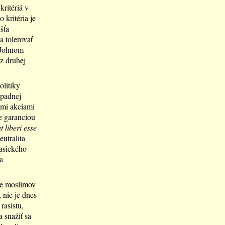
kritériá v
 kritéria je
šťa
a tolerovať
 Johnom
z druhej
olitiky
ápadnej
ymi akciami
je garanciou
 liberi esse
utralita
lasického
a
ie moslimov
 nie je dnes
rasistu,
 snažiť sa