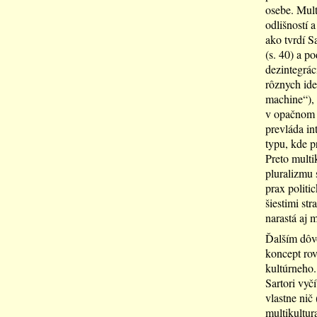
osebe. Mult
odlišností a
ako tvrdí Sa
(s. 40) a p
dezintegrác
rôznych ide
machine“), 
v opačnom p
prevláda int
typu, kde p
Preto multi
pluralizmu 
prax politi
šiestimi str
narastá aj m
Ďalším dôvo
koncept rov
kultúrneho.
Sartori vyč
vlastne nič
multikultur