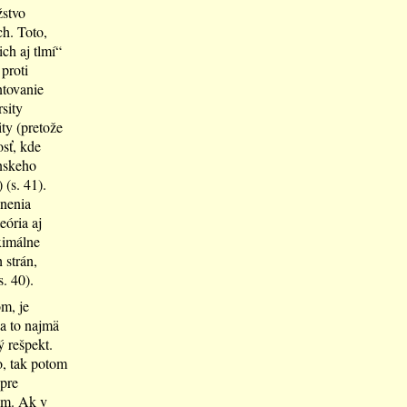
žstvo
ch. Toto,
ich aj tlmí“
proti
ntovanie
sity
ty (pretože
sť, kde
ánskeho
(s. 41).
žnenia
eória aj
ximálne
 strán,
s. 40).
m, je
 a to najmä
ý rešpekt.
o, tak potom
 pre
om. Ak v