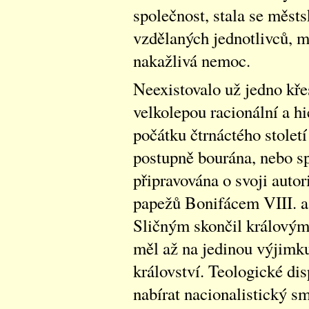
společnost, stala se měst
vzdělaných jednotlivců, m
nakažlivá nemoc.
Neexistovalo už jedno křes
velkolepou racionální a h
počátku čtrnáctého století
postupně bourána, nebo sp
připravována o svoji autor
papežů Bonifácem VIII. a
Sličným skončil královým 
měl až na jedinou výjimk
království. Teologické dis
nabírat nacionalistický sm