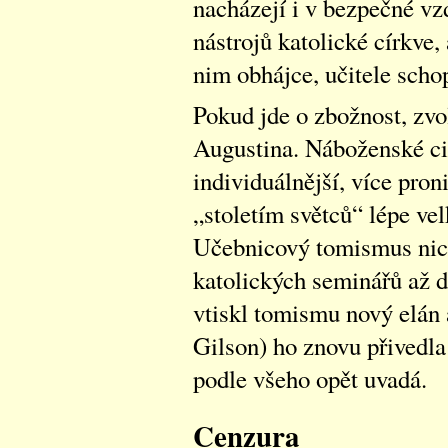
nacházejí i v bezpečné vz
nástrojů katolické církve, 
nim obhájce, učitele sch
Pokud jde o zbožnost, zvol
Augustina. Náboženské city
individuálnější, více pron
„stoletím světců“ lépe ve
Učebnicový tomismus nic
katolických seminářů až d
vtiskl tomismu nový elán 
Gilson) ho znovu přivedl
podle všeho opět uvadá.
Cenzura