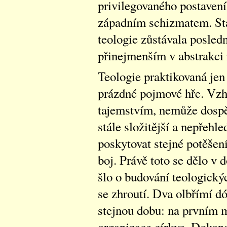
privilegovaného postaven
západním schizmatem. Stá
teologie zůstávala posled
přinejmenším v abstrakci 
Teologie praktikovaná jen
prázdné pojmové hře. Vzh
tajemstvím, nemůže dospě
stále složitější a nepřehl
poskytovat stejné potěšení
boj. Právě toto se dělo v 
šlo o budování teologickýc
se zhroutí. Dva olbřímí d
stejnou dobu: na prvním m
organizace církve. Dokonal