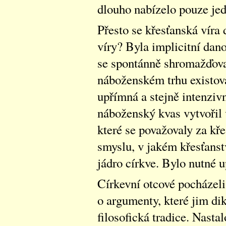
dlouho nabízelo pouze je
Přesto se křesťanská víra d
víry? Byla implicitní danos
se spontánně shromažďovali
náboženském trhu existoval
upřímná a stejně intenzivn
náboženský kvas vytvořil 
které se považovaly za kře
smyslu, v jakém křesťanst
jádro církve. Bylo nutné u
Církevní otcové pocházeli 
o argumenty, které jim dik
filosofická tradice. Nasta