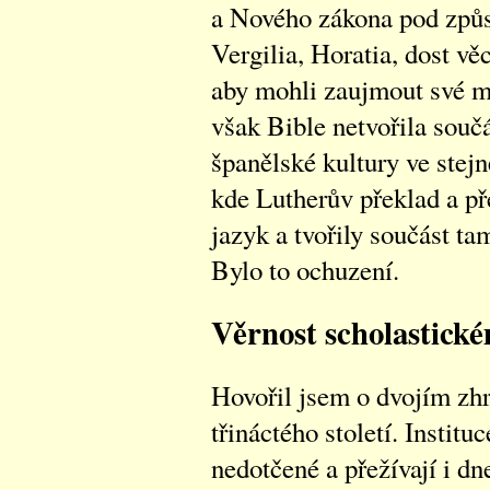
a Nového zákona pod způs
Vergilia, Horatia, dost vě
aby mohli zaujmout své m
však Bible netvořila součá
španělské kultury ve stej
kde Lutherův překlad a př
jazyk a tvořily součást tam
Bylo to ochuzení.
Věrnost scholastick
Hovořil jsem o dvojím zhr
třináctého století. Institu
nedotčené a přežívají i dne