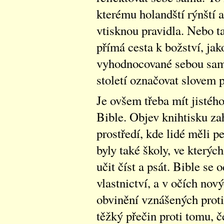
kterému holandští rýnští a
vtisknou pravidla. Nebo t
přímá cesta k božství, jak
vyhodnocované sebou samo
století označovat slovem 
Je ovšem třeba mít jistého
Bible. Objev knihtisku za
prostředí, kde lidé měli pe
byly také školy, ve kterýc
učit číst a psát. Bible se 
vlastnictví, a v očích nov
obvinění vznášených proti
těžký přečin proti tomu,