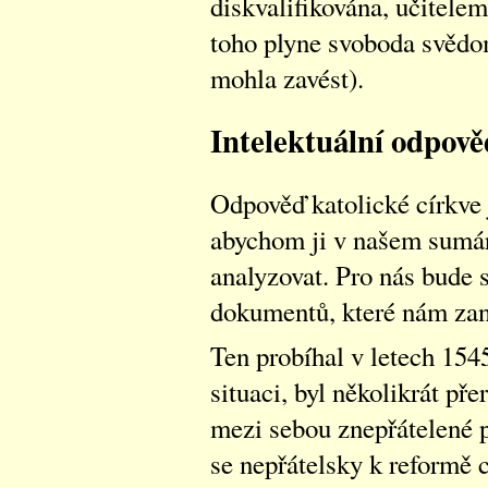
diskvalifikována, učitelem
toho plyne svoboda svědo
mohla zavést).
Intelektuální odpově
Odpověď katolické církve j
abychom ji v našem sumá
analyzovat. Pro nás bude s
dokumentů, které nám zan
Ten probíhal v letech 1545
situaci, byl několikrát př
mezi sebou znepřátelené po
se nepřátelsky k reformě c