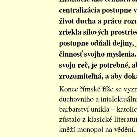
centralizácia postupne v
život ducha a prácu roz
zriekla silových prostri
postupne odňali dejiny, 
činnosť svojho myslenia.
svoju reč, je potrebné, 
zrozumiteľná, a aby dok
Konec římské říše se vyz
duchovního a intelektuální
barbarství unikla – katoli
zůstalo z klasické literatu
kněží monopol na vědění. 