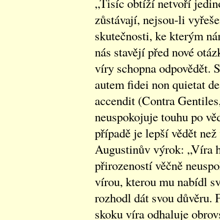
„Tisíc obtíží netvoří jed
zůstávají, nejsou-li vyřeš
skutečnosti, ke kterým ná
nás stavějí před nové otá
víry schopna odpovědět. 
autem fidei non quietat d
accendit (Contra Gentiles,
neuspokojuje touhu po věd
případě je lepší vědět než
Augustinův výrok: „Víra 
přirozeností věčně neuspo
vírou, kterou mu nabídl 
rozhodl dát svou důvěru. 
skoku víra odhaluje obrov