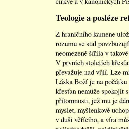
církve a v kanonických P
Teologie a posléze r
Z hraničního kamene ulo
rozumu se stal povzbuzujíc
neomezeně šířila v takové 
V prvních stoletích křesťa
převažuje nad vůlí. Lze m
Láska Boží je na počátku 
křesťan nemůže spokojit 
přítomnosti, jež mu je dá
myslet, myšlenkově uchopi
v duši věřícího, a víra mů
nejjednodušší, nejdětinšt