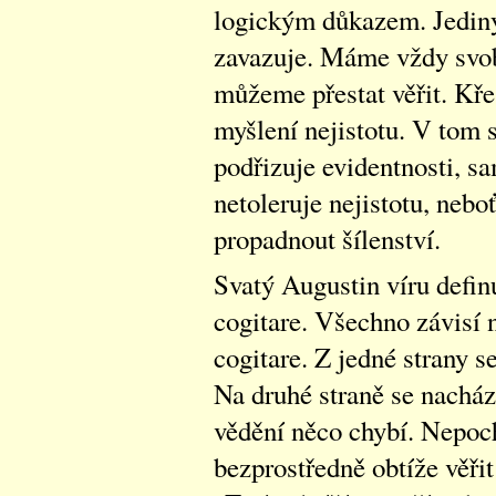
logickým důkazem. Jedin
zavazuje. Máme vždy svob
můžeme přestat věřit. Kře
myšlení nejistotu. V tom s
podřizuje evidentnosti, s
netoleruje nejistotu, nebo
propadnout šílenství.
Svatý Augustin víru defin
cogitare. Všechno závisí
cogitare. Z jedné strany se
Na druhé straně se nachází
vědění něco chybí. Nepoch
bezprostředně obtíže věř