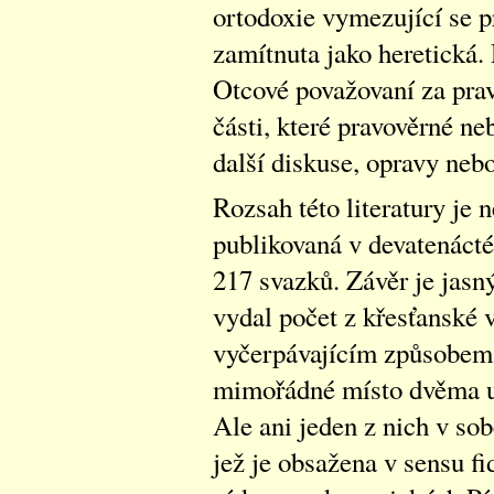
ortodoxie vymezující se pr
zamítnuta jako heretická.
Otcové považovaní za prav
části, které pravověrné ne
další diskuse, opravy nebo
Rozsah této literatury je
publikovaná v devatenáct
217 svazků. Závěr je jasný
vydal počet z křesťanské v
vyčerpávajícím způsobem.
mimořádné místo dvěma u
Ale ani jeden z nich v sob
jež je obsažena v sensu fid