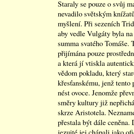
Staraly se pouze o svůj ma
nevadilo světským knížatů
myšlení. Při sezeních Tri
aby vedle Vulgáty byla na
summa svatého Tomáše. T
přijímána pouze prostředni
a která jí vtiskla autentic
vědom pokladu, který sta
křesťanskému, jenž tento 
nést ovoce. Jenomže převr
směry kultury již nepřich
skrze Aristotela. Nezname
přestala být dále ceněna. 
jezuité jej chápali jako of