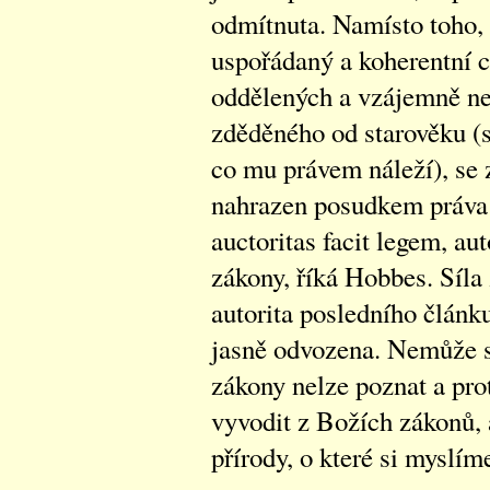
odmítnuta. Namísto toho, 
uspořádaný a koherentní ce
oddělených a vzájemně ne
zděděného od starověku (
co mu právem náleží), se 
nahrazen posudkem práva p
auctoritas facit legem, aut
zákony, říká Hobbes. Síla
autorita posledního článku
jasně odvozena. Nemůže s
zákony nelze poznat a pro
vyvodit z Božích zákonů, a
přírody, o které si myslím