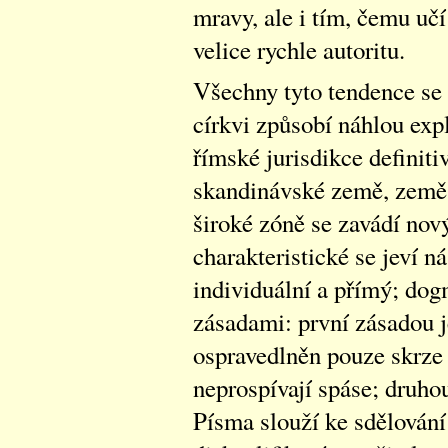
mravy, ale i tím, čemu uč
velice rychle autoritu.
Všechny tyto tendence se š
církvi způsobí náhlou exp
římské jurisdikce definit
skandinávské země, země h
široké zóně se zavádí nov
charakteristické se jeví n
individuální a přímý; dog
zásadami: první zásadou je
ospravedlněn pouze skrze 
neprospívají spáse; druhou
Písma slouží ke sdělování 