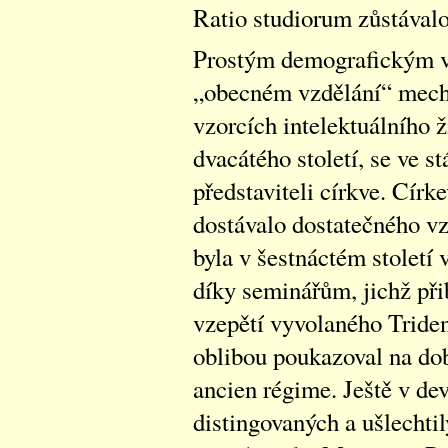
Ratio studiorum zůstávalo
Prostým demografickým vý
„obecném vzdělání“ mech
vzorcích intelektuálního ži
dvacátého století, se ve s
představiteli církve. Círk
dostávalo dostatečného vz
byla v šestnáctém století 
díky seminářům, jichž při
vzepětí vyvolaného Tride
oblibou poukazoval na do
ancien régime. Ještě v dev
distingovaných a ušlechti