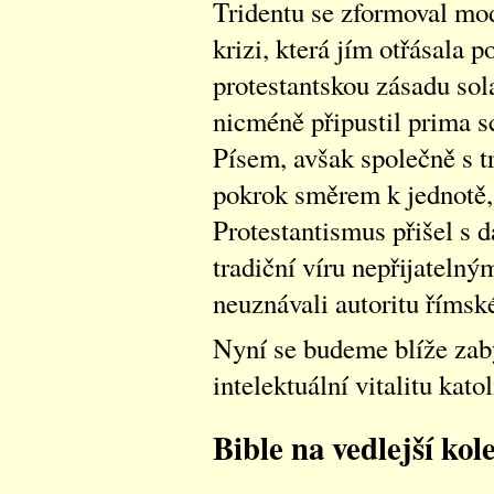
Tridentu se zformoval mod
krizi, která jím otřásala po
protestantskou zásadu sola
nicméně připustil prima sc
Písem, avšak společně s t
pokrok směrem k jednotě, 
Protestantismus přišel s 
tradiční víru nepřijatelný
neuznávali autoritu římské
Nyní se budeme blíže zabý
intelektuální vitalitu kato
Bible na vedlejší kole