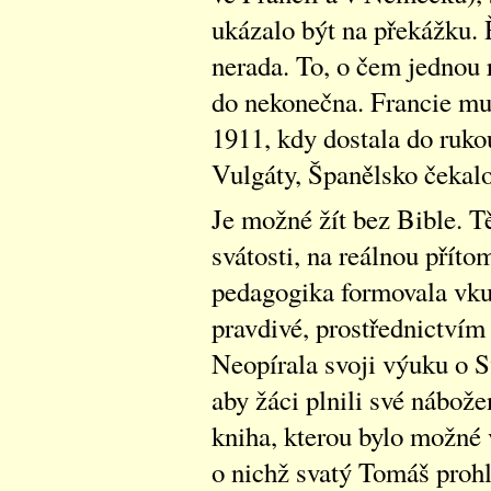
ukázalo být na překážku. 
nerada. To, o čem jednou 
do nekonečna. Francie mu
1911, kdy dostala do rukou
Vulgáty, Španělsko čekalo
Je možné žít bez Bible. Tě
svátosti, na reálnou příto
pedagogika formovala vkus
pravdivé, prostřednictvím 
Neopírala svoji výuku o S
aby žáci plnili své nábože
kniha, kterou bylo možné 
o nichž svatý Tomáš prohl