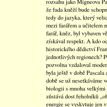
rozsahu jako Migneova Pa
že řada kněží bude schopna
tedy do jazyka, který veli
mezi farářem a učitelem n
farář, kněz, byl vybaven v
získával respekt. A kdo o
historického dědictví Fran
jednotlivých regionech? P
pozvolna vzdaloval moder
byla ještě v době Pascala 
době se už nesetkáváme v
biologii s mnoha velkými j
zůstává dost řeholníků „o
energie se vyskytuje jen 