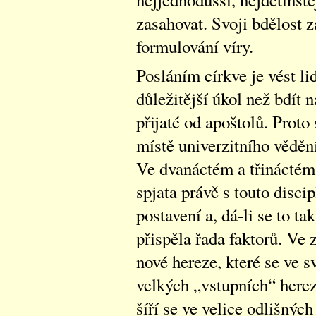
zasahovat. Svoji bdělost z
formulování víry.
Posláním církve je vést l
důležitější úkol než bdít
přijaté od apoštolů. Proto
místě univerzitního věděn
Ve dvanáctém a třináctém s
spjata právě s touto disc
postavení a, dá-li se to ta
přispěla řada faktorů. Ve 
nové hereze, které se ve s
velkých „vstupních“ herezí
šíří se ve velice odlišnýc