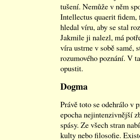
tušení. Nemůže v něm spo
Intellectus quaerit fidem,
hledal víru, aby se stal 
Jakmile ji nalezl, má potř
víra ustrne v sobě samé, s
rozumového poznání. V ta
opustit.
Dogma
Právě toto se odehrálo v p
epocha nejintenzivnější z
spásy. Ze všech stran nabí
kulty nebo filosofie. Exis