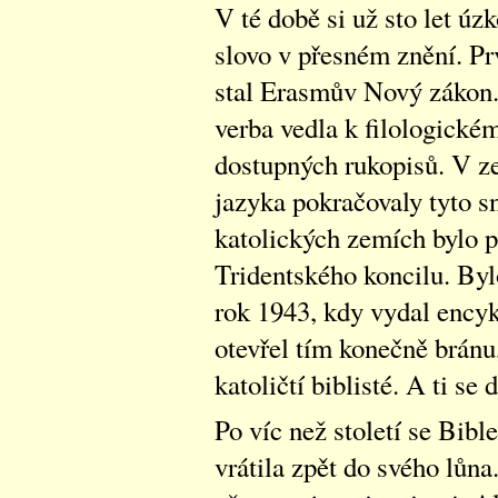
V té době si už sto let úz
slovo v přesném znění. Pr
stal Erasmův Nový zákon. 
verba vedla k filologické
dostupných rukopisů. V 
jazyka pokračovaly tyto s
katolických zemích bylo 
Tridentského koncilu. Bylo
rok 1943, kdy vydal encykl
otevřel tím konečně bránu,
katoličtí biblisté. A ti se 
Po víc než století se Bibl
vrátila zpět do svého lůna