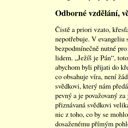
Odborné vzdělání, v
Čistě a priori vzato, křesť
nepotřebuje. V evangeliu 
bezpodmínečně nutné pro s
lidem. „Ježíš je Pán“, tot
abychom byli přijati do k
co obsahuje víra, není žá
svědkovi, který nám předá
pevný a je považovaný za j
přiznávaná svědkovi velik
nic z toho, co by se mohl
dosaženému přímým pohl