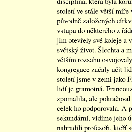
disciplína, která byla kor
století ve stále větší míře
původně založených církví
vstupu do některého z řád
jim otevřely své koleje a 
světský život. Šlechta a m
větším rozsahu osvojovaly
kongregace začaly učit li
století jsme v zemi jako F
lidí je gramotná. Francou
zpomalila, ale pokračoval 
celek ho podporovala. A p
sekundární, vidíme jeho úč
nahradili profesoři, kteří s