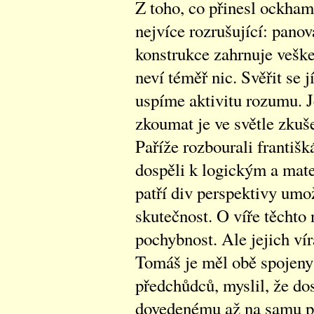
Z toho, co přinesl ockhamo
nejvíce rozrušující: panov
konstrukce zahrnuje vešker
neví téměř nic. Svěřit se 
uspíme aktivitu rozumu. J
zkoumat je ve světle zkuš
Paříže rozbourali františk
dospěli k logickým a ma
patří div perspektivy umo
skutečnost. O víře těchto
pochybnost. Ale jejich víra
Tomáš je měl obě spojeny 
předchůdců, myslil, že d
dovedenému až na samu př