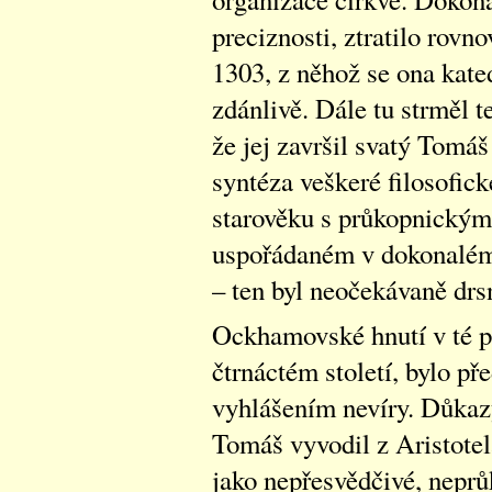
preciznosti, ztratilo rovn
1303, z něhož se ona kat
zdánlivě. Dále tu strměl 
že jej završil svatý Tomá
syntéza veškeré filosofic
starověku s průkopnickým
uspořádaném v dokonalém 
– ten byl neočekávaně dr
Ockhamovské hnutí v té po
čtrnáctém století, bylo 
vyhlášením nevíry. Důkazy
Tomáš vyvodil z Aristotel
jako nepřesvědčivé, neprů