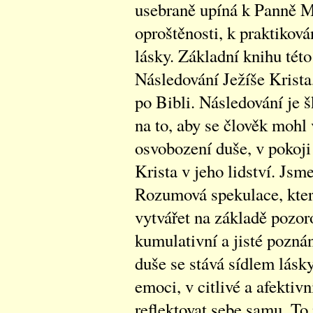
usebraně upíná k Panně Ma
oproštěnosti, k praktiková
lásky. Základní knihu této
Následování Ježíše Krista,
po Bibli. Následování je 
na to, aby se člověk mohl
osvobození duše, v pokoji
Krista v jeho lidství. Jsm
Rozumová spekulace, kter
vytvářet na základě pozor
kumulativní a jisté poznán
duše se stává sídlem lásk
emoci, v citlivé a afektivn
reflektovat sebe samu. To