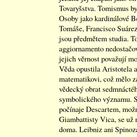
Tovaryšstva. Tomismus byl
Osoby jako kardinálové Be
Tomáše, Francisco Suárez 
jsou předmětem studia. To 
aggiornamento nedostačova
jejich věrnost považují m
Věda opustila Aristotela a
matematikovi, což mělo za
vědecký obrat sedmnáctého
symbolického významu. Sku
počínaje Descartem, možn
Giambattisty Vica, se už n
doma. Leibniz ani Spinoza