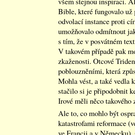
všem stejnou inspiraci. 
Bible, které fungovalo už 
odvolací instance proti cír
umožňovalo odmítnout jak
s tím, že v posvátném tex
V takovém případě pak mo
zkaženosti. Otcové Triden
poblouzněními, která způs
Mohla vést, a také vedla 
stačilo si je připodobni
Irové měli něco takového z
Ale to, co mohlo být ospr
katastrofami reformace (
ve Francii a v Německu),