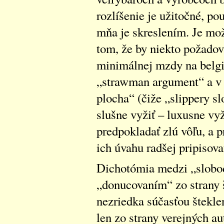
rozlíšenie je užitočné, po
mňa je skreslením. Je mož
tom, že by niekto požadov
minimálnej mzdy na belgic
„strawman argument“ a v 
plocha“ (čiže „slippery sl
slušne vyžiť – luxusne vy
predpokladať zlú vôľu, a p
ich úvahu radšej pripiso
Dichotómia medzi „slobodo
„donucovaním“ zo strany š
nezriedka súčasťou šteklen
len zo strany verejných au