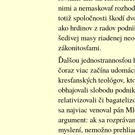
nimi a nemaskovať rozhodn
totiž spoločnosti škodí d
ako hrdinov z radov podni
šedivej masy riadenej n
zákonitosťami.
Ďalšou jednostrannosťou h
čoraz viac začína udomácň
kresťanských teológov, kto
obhajovali slobodu podnik
relativizovali či bagateli
sa najviac venoval pán Ml
argument: ak sa rozpráv
myslení, nemožno prehliad