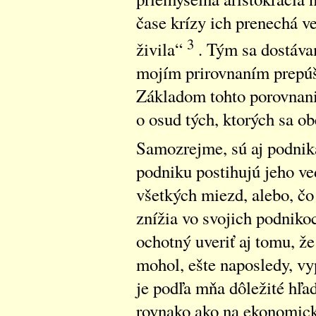
čase krízy ich prenechá ve
3
živila“
. Tým sa dostáva
mojím prirovnaním prepúš
Základom tohto porovnani
o osud tých, ktorých sa ob
Samozrejme, sú aj podnikat
podniku postihujú jeho ved
všetkých miezd, alebo, čo
znížia vo svojich podnik
ochotný uveriť aj tomu, že
mohol, ešte naposledy, vy
je podľa mňa dôležité hľa
rovnako ako na ekonomické