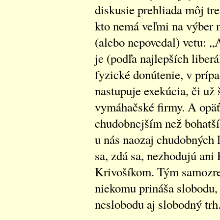
diskusie prehliada môj tr
kto nemá veľmi na výber n
(alebo nepovedal) vetu: „
je (podľa najlepších liber
fyzické donútenie, v príp
nastupuje exekúcia, či už
vymáhačské firmy. A opäť p
chudobnejším než bohatší
u nás naozaj chudobných ľ
sa, zdá sa, nezhodujú an
Krivošíkom. Tým samozre
niekomu prináša slobodu,
neslobodu aj slobodný trh