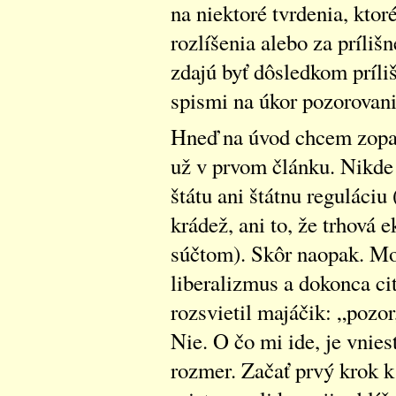
na niektoré tvrdenia, kto
rozlíšenia alebo za príliš
zdajú byť dôsledkom príl
spismi na úkor pozorovani
Hneď na úvod chcem zopak
už v prvom článku. Nikde
štátu ani štátnu reguláciu
krádež, ani to, že trhová
súčtom). Skôr naopak. Mo
liberalizmus a dokonca c
rozsvietil majáčik: „pozor,
Nie. O čo mi ide, je vnie
rozmer. Začať prvý krok k