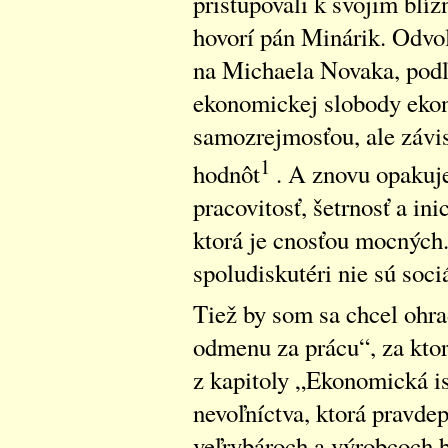
pristupovali k svojim blí
hovorí pán Minárik. Odvol
na Michaela Novaka, podľa
ekonomickej slobody ekon
samozrejmosťou, ale závis
1
hodnôt
. A znovu opakuje
pracovitosť, šetrnosť a inic
ktorá je cnosťou mocných
spoludiskutéri nie sú sociá
Tiež by som sa chcel ohra
odmenu za prácu“, za kto
z kapitoly „Ekonomická is
nevoľníctva, ktorá pravde
veľrybároch a výrobcoch 