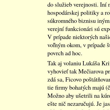
do služieb verejnosti. Iní
hospodárskej politiky a r
súkromného biznisu inými,
verejní funkcionári sú ex
V prípade niektorých našic
voľným okom, v prípade š
povrch ad hoc.
Tak aj volaniu Lukáša Kri
vyhovieť tak Mečiarova pri
zdá sa, Ficovo poštátňova
tie firmy bohatých majú (
Možno aby ušetrili na kú
ešte nič nezaručujú. Je ja