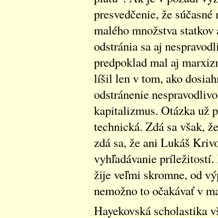
presvedčenie, že súčasné 
malého množstva statkov a
odstránia sa aj nespravodl
predpoklad mal aj marxi
líšil len v tom, ako dosia
odstránenie nespravodlivo
kapitalizmus. Otázka už p
technická. Zdá sa však, ž
zdá sa, že ani Lukáš Kriv
vyhľadávanie príležitostí.
žije veľmi skromne, od výp
nemožno to očakávať v m
Hayekovská scholastika v