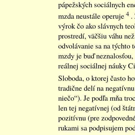
pápežských sociálnych en
4
mzda neustále operuje
. 
výrok čo ako slávnych te
prostredí, väčšiu váhu ne
odvolávanie sa na týchto t
mzdy je buď neznalosťou,
reálnej sociálnej náuky Ci
Sloboda, o ktorej často ho
tradične delí na negatívnu
niečo“). Je podľa mňa troc
len tej negatívnej (od štá
pozitívnu (pre zodpovedn
rukami sa podpisujem pod