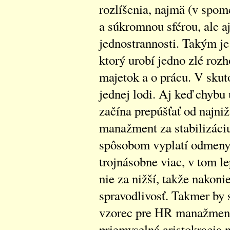
rozlíšenia, najmä (v spom
a súkromnou sférou, ale a
jednostrannosti. Takým je
ktorý urobí jedno zlé rozh
majetok a o prácu. V skut
jednej lodi. Aj keď chybu
začína prepúšťať od najniž
manažment za stabilizáci
spôsobom vyplatí odmeny. 
trojnásobne viac, v tom l
nie za nižší, takže nakon
spravodlivosť. Takmer by 
vzorec pre HR manažment 
priemyselná aristokracia n