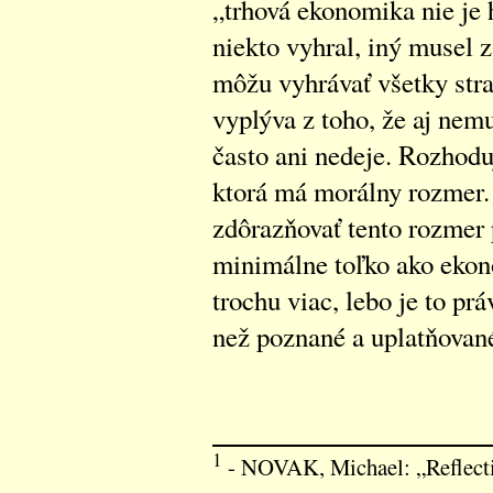
„trhová ekonomika nie je 
niekto vyhral, iný musel zá
môžu vyhrávať všetky str
vyplýva z toho, že aj nemus
často ani nedeje. Rozhodu
ktorá má morálny rozmer.
zdôrazňovať tento rozmer
minimálne toľko ako ekon
trochu viac, lebo je to pr
než poznané a uplatňované
1
- NOVAK, Michael: „Reflecti