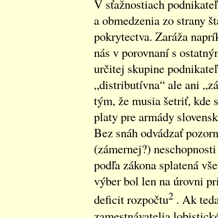
V sťažnostiach podnikateľ
a obmedzenia zo strany št
pokrytectva. Zaráža naprí
nás v porovnaní s ostatný
určitej skupine podnikateľ
„distributívna“ ale ani „
tým, že musia šetriť, kde 
platy pre armády slovensk
Bez snáh odvádzať pozorno
(zámernej?) neschopnosti 
podľa zákona splatená vše
výber bol len na úrovni 
2
deficit rozpočtu
. Ak teda
zamestnávatelia lobistick