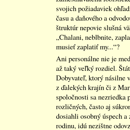
svojich požiadaviek ohľa
času a daňového a odvodov
štruktúr nepovie slušná v
„Chalani, neblbnite, zapla
musieť zaplatiť my...“?
Ani personálne nie je me
až taký veľký rozdiel. Štá
Dobyvateľ, ktorý násilne 
z ďalekých krajín či z Ma
spoločnosti sa nezriedka 
rozličných, často aj súkro
dosiahli osobný úspech a 
rodinu, idú nezištne odov