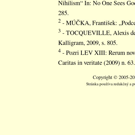
Nihilism“ In: No One Sees God
285.
2
- MÚČKA, František: „Podce
3
- TOCQUEVILLE, Alexis de: 
Kalligram, 2009, s. 805.
4
- Pozri LEV XIII: Rerum no
Caritas in veritate (2009) n. 63.
Copyright © 2005-202
Stránka používa redakčný a 