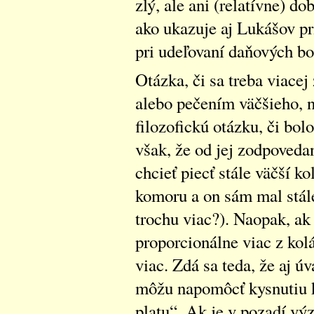
zlý, ale ani (relatívne) do
ako ukazuje aj Lukášov pr
pri udeľovaní daňových bo
Otázka, či sa treba viace
alebo pečením väčšieho, 
filozofickú otázku, či bol
však, že od jej zodpovedan
chcieť piecť stále väčší ko
komoru a on sám mal stál
trochu viac?). Naopak, ak
proporcionálne viac z kol
viac. Zdá sa teda, že aj úv
môžu napomôcť kysnutiu k
platu“. Ak je v pozadí vý