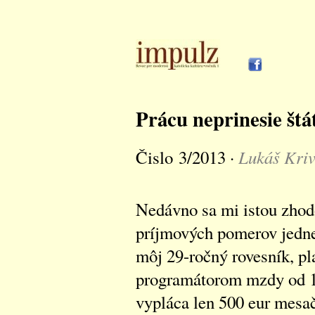
Prácu neprinesie štát
Lukáš Kriv
Čislo 3/2013 ·
Nedávno sa mi istou zhod
príjmových pomerov jednej
môj 29-ročný rovesník, p
programátorom mzdy od 1
vypláca len 500 eur mesa