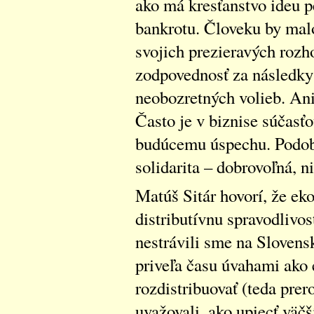
ako má kresťanstvo ideu p
bankrotu. Človeku by mal
svojich prezieravých rozh
zodpovednosť za následky
neobozretných volieb. Ani
Často je v biznise súčasťo
budúcemu úspechu. Podobn
solidarita – dobrovoľná, n
Matúš Sitár hovorí, že ek
distributívnu spravodliv
nestrávili sme na Slovens
priveľa času úvahami ako e
rozdistribuovať (teda prer
uvažovali, ako upiecť väčš