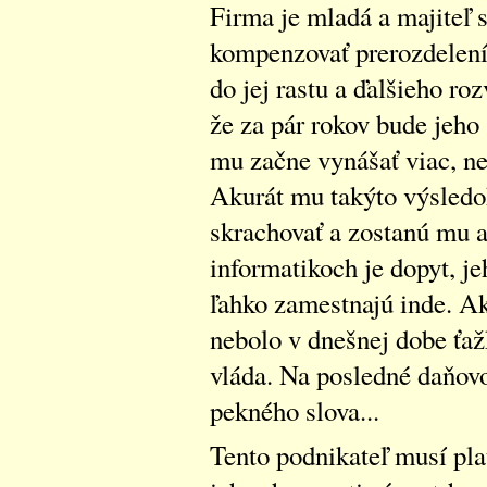
Firma je mladá a majiteľ 
kompenzovať prerozdelením
do jej rastu a ďalšieho ro
že za pár rokov bude jeho
mu začne vynášať viac, ne
Akurát mu takýto výsledo
skrachovať a zostanú mu a
informatikoch je dopyt, j
ľahko zamestnajú inde. A
nebolo v dnešnej dobe ťaž
vláda. Na posledné daňo
pekného slova...
Tento podnikateľ musí plat