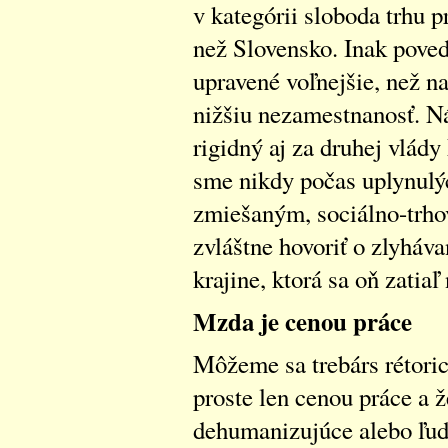
v kategórii sloboda trhu 
než Slovensko. Inak pove
upravené voľnejšie, než n
nižšiu nezamestnanosť. Ná
rigidný aj za druhej vlád
sme nikdy počas uplynulýc
zmiešaným, sociálno-trho
zvláštne hovoriť o zlyháv
krajine, ktorá sa oň zatiaľ
Mzda je cenou práce
Môžeme sa trebárs rétoric
proste len cenou práce a ž
dehumanizujúce alebo ľud