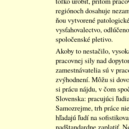
toľko urobiť, pritom prac
regiónoch dosahuje nezam
ňou vytvorené patologické
vysťahovalectvo, odlúčeno
spoločenské pletivo.
Akoby to nestačilo, vyso
pracovnej sily nad dopyto
zamestnávatelia sú v pra
zvýhodnení. Môžu si dovol
si prácu nájdu, v čom spoč
Slovenska: pracujúci ľudi
Samozrejme, trh práce nie 
hľadajú ľudí na sofistikov
nadštandardne zaplatiť. No