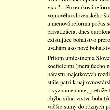
viac? – Pozemková reform
vojnového slovenského št
a menová reforma počas s
privatizácia, dnes eurofon
existujúce bohatstvo prer
úvahám ako nové bohatstvo
Pritom umiestnenia Slove
koeficientu (merajúceho n
nárastu majetkových rozdi
stále patrí k najrovnostá
o vyznamenanie, pretože t
chýba silná vrstva bohatý
väčšie sumy do rôznych po