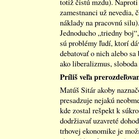
totiž čistú mzdu). Naprot
zamestnanci už nevedia, čo
náklady na pracovnú silu)
Jednoducho „triedny boj“
sú problémy ľudí, ktorí 
debatovať o nich alebo sa
ako liberalizmus, sloboda 
Príliš veľa prerozdeľova
Matúš Sitár akoby naznačo
presadzuje nejakú neobme
kde zostal rešpekt k súkr
dodržiavať uzavreté doh
trhovej ekonomike je možn