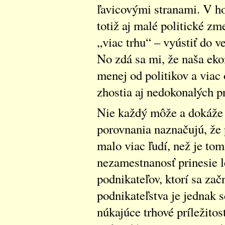
ľavicovými stranami. V h
totiž aj malé politické zm
„viac trhu“ – vyústiť do 
No zdá sa mi, že naša ek
menej od politikov a viac
zhostia aj nedokonalých prí
Nie každý môže a dokáže
porovnania naznačujú, že
malo viac ľudí, než je to
nezamestnanosť prinesie l
podnikateľov, ktorí sa zač
podnikateľstva je jednak 
núkajúce trhové príležitos