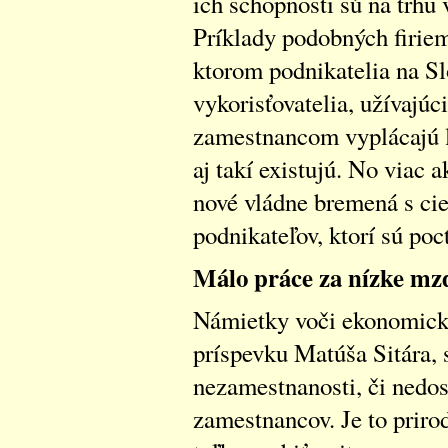
ich schopnosti sú na trhu 
Príklady podobných firiem
ktorom podnikatelia na S
vykorisťovatelia, užívajúc
zamestnancom vyplácajú 
aj takí existujú. No viac 
nové vládne bremená s cie
podnikateľov, ktorí sú poct
Málo práce za nízke mz
Námietky voči ekonomick
príspevku Matúša Sitára, 
nezamestnanosti, či nedo
zamestnancov. Je to priro