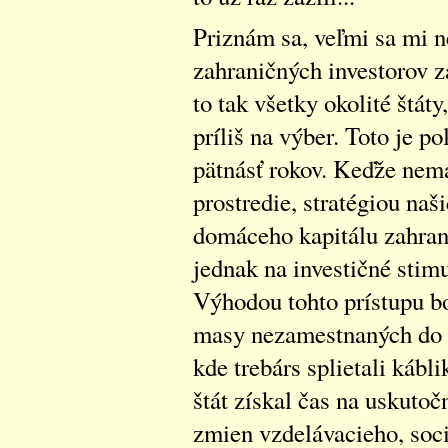
Priznám sa, veľmi sa mi n
zahraničných investorov z
to tak všetky okolité štáty
príliš na výber. Toto je p
pätnásť rokov. Keďže nemá
prostredie, stratégiou naš
domáceho kapitálu zahran
jednak na investičné stimu
Výhodou tohto prístupu b
masy nezamestnaných do f
kde trebárs splietali kábli
štát získal čas na uskutoč
zmien vzdelávacieho, soci