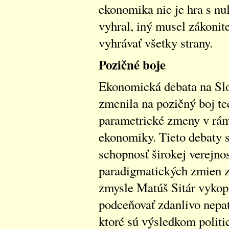
ekonomika nie je hra s nu
vyhral, iný musel zákonite 
vyhrávať všetky strany.
Pozičné boje
Ekonomická debata na Slo
zmenila na pozičný boj te
parametrické zmeny v rám
ekonomiky. Tieto debaty s
schopnosť širokej verejno
paradigmatických zmien 
zmysle Matúš Sitár vykop
podceňovať zdanlivo nepa
ktoré sú výsledkom polit