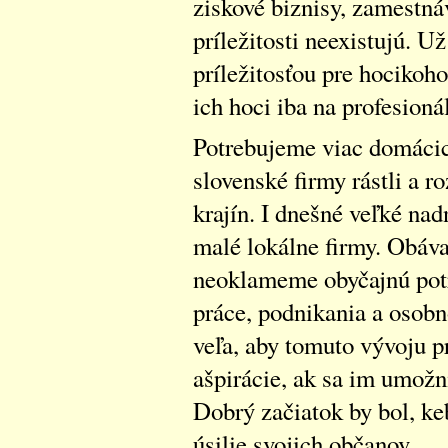
ziskové biznisy, zamestnáv
príležitosti neexistujú. Už
príležitosťou pre hocikoho
ich hoci iba na profesioná
Potrebujeme viac domácich
slovenské firmy rástli a ro
krajín. I dnešné veľké na
malé lokálne firmy. Obáva
neoklameme obyčajnú potr
práce, podnikania a osobn
veľa, aby tomuto vývoju 
ašpirácie, ak sa im umožní
Dobrý začiatok by bol, ke
úsilie svojich občanov.