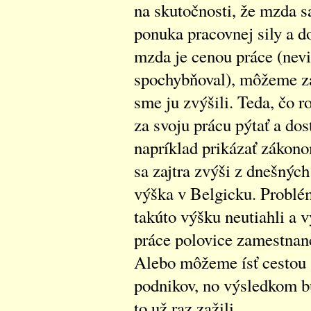
na skutočnosti, že mzda s
ponuka pracovnej sily a d
mzda je cenou práce (nev
spochybňoval), môžeme zač
sme ju zvýšili. Teda, čo r
za svoju prácu pýtať a do
napríklad prikázať zákon
sa zajtra zvýši z dnešných
výška v Belgicku. Problém
takúto výšku neutiahli a 
práce polovice zamestnanc
Alebo môžeme ísť cestou 
podnikov, no výsledkom b
to už raz zažili...