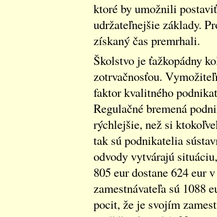
ktoré by umožnili postavi
udržateľnejšie základy. Pr
získaný čas premrhali.
Školstvo je ťažkopádny ko
zotrvačnosťou. Vymožiteľn
faktor kvalitného podnikat
Regulačné bremená podnik
rýchlejšie, než si ktokoľv
tak sú podnikatelia sústa
odvody vytvárajú situáciu
805 eur dostane 624 eur v
zamestnávateľa sú 1088 
pocit, že je svojím zames