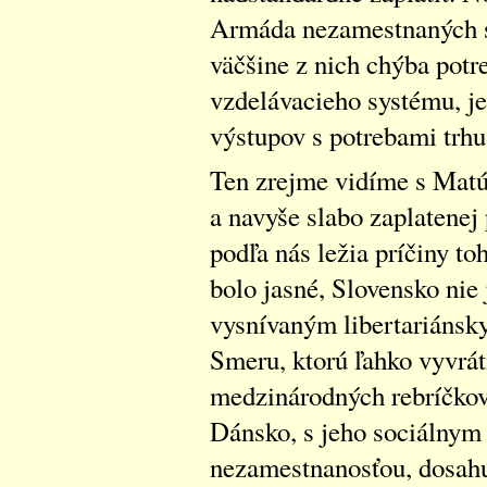
Armáda nezamestnaných sí
väčšine z nich chýba potre
vzdelávacieho systému, je
výstupov s potrebami trhu
Ten zrejme vidíme s Mat
a navyše slabo zaplatenej 
podľa nás ležia príčiny to
bolo jasné, Slovensko nie
vysnívaným libertariánsky
Smeru, ktorú ľahko vyvrát
medzinárodných rebríčkov
Dánsko, s jeho sociálny
nezamestnanosťou, dosahu