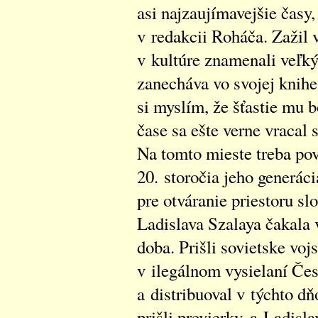
asi najzaujímavejšie časy
v redakcii Roháča. Zažil v
v kultúre znamenali veľký
zanecháva vo svojej knih
si myslím, že šťastie mu 
čase sa ešte verne vracal
Na tomto mieste treba pov
20. storočia jeho generáci
pre otváranie priestoru s
Ladislava Szalaya čakala v
doba. Prišli sovietske voj
v ilegálnom vysielaní Če
a distribuoval v týchto d
prišli previerky, a Ladisl