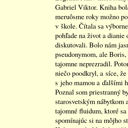
Gabriel Viktor. Kniha bol
meruôsme roky možno pozer
v škole. Čítala sa výborn
pohľade na život a dianie
diskutovali. Bolo nám jas
pseudonymom, ale Boris, 
tajomne neprezradil. Poto
niečo poodkryl, a síce, že
s jeho mamou a ďalšími hr
Poznal som priestranný by
starosvetským nábytkom a
tajomné fluidum, ktoré sa
spomínajúc si na môjho st