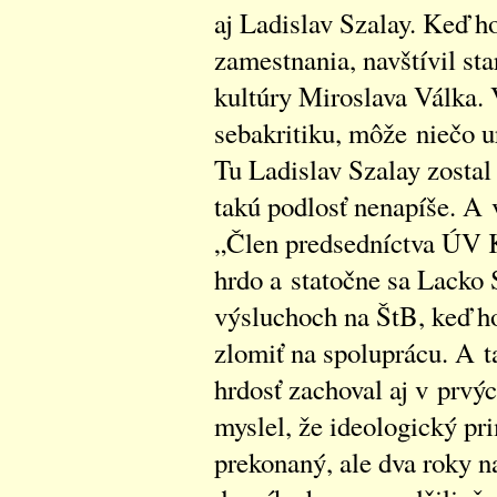
aj Ladislav Szalay. Keď ho
zamestnania, navštívil st
kultúry Miroslava Válka. 
sebakritiku, môže niečo ur
Tu Ladislav Szalay zostal
takú podlosť nenapíše. A
„Člen predsedníctva ÚV K
hrdo a statočne sa Lacko 
výsluchoch na ŠtB, keď ho
zlomiť na spoluprácu. A t
hrdosť zachoval aj v prvýc
myslel, že ideologický pr
prekonaný, ale dva roky n