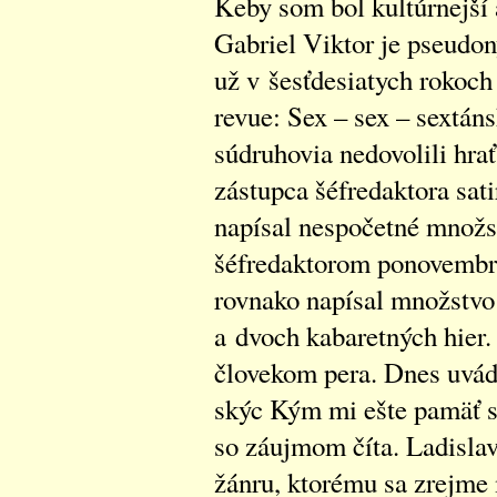
Keby som bol kultúrnejší 
Gabriel Viktor je pseudo
už v šesťdesiatych rokoch 
revue: Sex – sex – sextáns
súdruhovia nedovolili hra
zástupca šéfredaktora sat
napísal nespočetné množst
šéfredaktorom ponovembr
rovnako napísal množstvo 
a dvoch kabaretných hier.
človekom pera. Dnes uvá
skýc Kým mi ešte pamäť sl
so záujmom číta. Ladislav
žánru, ktorému sa zrejme