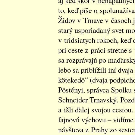
aj keď skôr v nenápadných
to, keď píše o spolunažív
Židov v Trnave v časoch j
starý usporiadaný svet mo
v tridsiatych rokoch, keď 
pri ceste z práci stretn
sa rozprávajú po maďarsky
lebo sa priblížili iní dva
kötekedö“ (dvaja podpicho
Pöstényi, správca Spolku 
Schneider Trnavský. Pozdra
a išli ďalej svojou cestou.
fajnovú výchovu – vidíme 
návšteva z Prahy zo seste