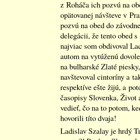
z Roháča ich pozvú na obe
opätovanej návšteve v Prah
pozvú na obed do závodnej 
delegácii, že tento obed 
najviac som obdivoval Lac
autom na vytúženú dovol
na bulharské Zlaté piesky, 
navštevoval cintoríny a tak
respektíve ešte žijú, a p
časopisy Slovenka, Život 
vedieť, čo na to potom, ke
hovorili títo dvaja!
Ladislav Szalay je hrdý T