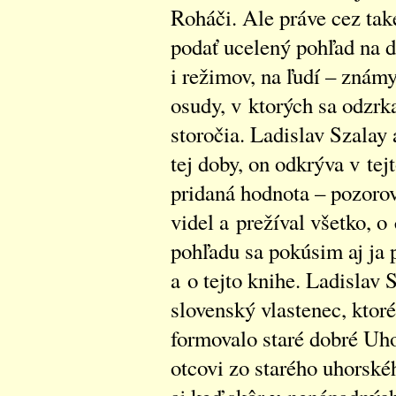
Roháči. Ale práve cez tak
podať ucelený pohľad na d
i režimov, na ľudí – znám
osudy, v ktorých sa odzrk
storočia. Ladislav Szalay 
tej doby, on odkrýva v tej
pridaná hodnota – pozoro
videl a prežíval všetko, o
pohľadu sa pokúsim aj ja 
a o tejto knihe. Ladislav 
slovenský vlastenec, ktoré
formovalo staré dobré Uh
otcovi zo starého uhorské