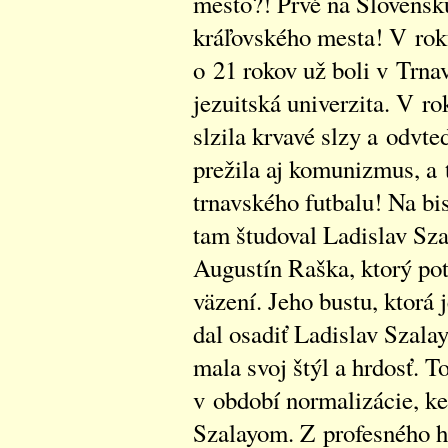
mesto?! Prvé na Slovensk
kráľovského mesta! V roku
o 21 rokov už boli v Trnav
jezuitská univerzita. V 
slzila krvavé slzy a odvte
prežila aj komunizmus, a
trnavského futbalu! Na b
tam študoval Ladislav Sza
Augustín Raška, ktorý p
väzení. Jeho bustu, ktorá 
dal osadiť Ladislav Szala
mala svoj štýl a hrdosť. To
v období normalizácie, k
Szalayom. Z profesného hľ