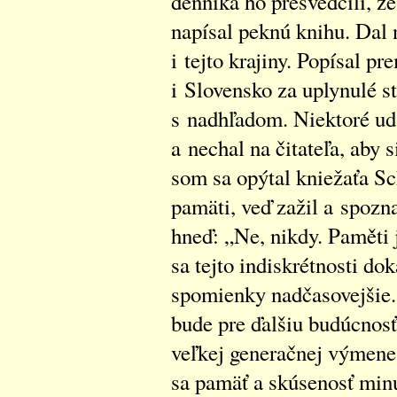
denníka ho presvedčili, že
napísal peknú knihu. Dal 
i tejto krajiny. Popísal p
i Slovensko za uplynulé st
s nadhľadom. Niektoré ud
a nechal na čitateľa, aby 
som sa opýtal kniežaťa Sc
pamäti, veď zažil a spozn
hneď: „Ne, nikdy. Paměti 
sa tejto indiskrétnosti do
spomienky nadčasovejšie.
bude pre ďalšiu budúcnosť 
veľkej generačnej výmene,
sa pamäť a skúsenosť minu