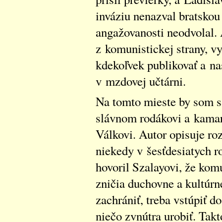
inváziu nenazval bratskou
angažovanosti neodvolal. 
z komunistickej strany, 
kdekoľvek publikovať a na
v mzdovej učtárni.
Na tomto mieste by som sa
slávnom rodákovi a kamar
Válkovi. Autor opisuje r
niekedy v šesťdesiatych r
hovoril Szalayovi, že komu
zničia duchovne a kultúrn
zachrániť, treba vstúpiť d
niečo zvnútra urobiť. Takt